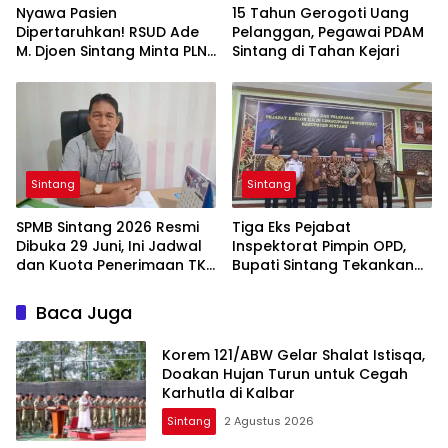
Nyawa Pasien
15 Tahun Gerogoti Uang
Dipertaruhkan! RSUD Ade
Pelanggan, Pegawai PDAM
M. Djoen Sintang Minta PLN
Sintang di Tahan Kejari
Hentikan Pemadaman
Listrik di Area Rumah Sakit
Sintang
Sintang
SPMB Sintang 2026 Resmi
Tiga Eks Pejabat
Dibuka 29 Juni, Ini Jadwal
Inspektorat Pimpin OPD,
dan Kuota Penerimaan TK,
Bupati Sintang Tekankan
SD, hingga SMP
Integritas dan Pelayanan
Publik
Baca Juga
Korem 121/ABW Gelar Shalat Istisqa,
Doakan Hujan Turun untuk Cegah
Karhutla di Kalbar
Sintang
2 Agustus 2026