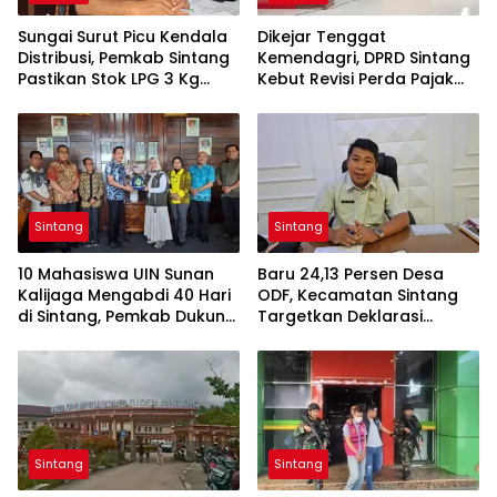
Sungai Surut Picu Kendala
Dikejar Tenggat
Distribusi, Pemkab Sintang
Kemendagri, DPRD Sintang
Pastikan Stok LPG 3 Kg
Kebut Revisi Perda Pajak
Tetap Aman
dan Retribusi
Sintang
Sintang
10 Mahasiswa UIN Sunan
Baru 24,13 Persen Desa
Kalijaga Mengabdi 40 Hari
ODF, Kecamatan Sintang
di Sintang, Pemkab Dukung
Targetkan Deklarasi
Kolaborasi hingga
Tambahan pada Hari
Pendampingan
Kesehatan Nasional
Berkelanjutan
Sintang
Sintang