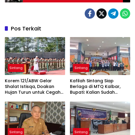
Tahun
Pos Terkait
Sintang
Sintang
Korem 121/ABW Gelar
Kafilah Sintang Siap
Shalat Istisqa, Doakan
Berlaga di MTQ Kalbar,
Hujan Turun untuk Cegah
Bupati: Kalian Sudah
Karhutla di Kalbar
Menjadi Juara
Sintang
Sintang