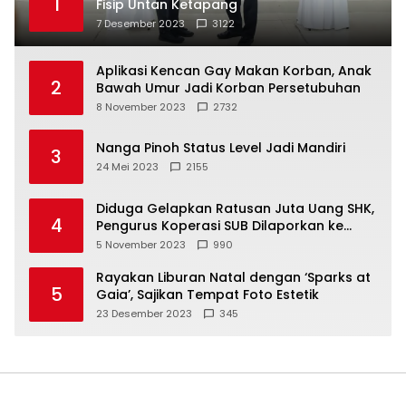
1
Fisip Untan Ketapang
7 Desember 2023
3122
Aplikasi Kencan Gay Makan Korban, Anak
2
Bawah Umur Jadi Korban Persetubuhan
8 November 2023
2732
Nanga Pinoh Status Level Jadi Mandiri
3
24 Mei 2023
2155
Diduga Gelapkan Ratusan Juta Uang SHK,
4
Pengurus Koperasi SUB Dilaporkan ke
Polisi
5 November 2023
990
Rayakan Liburan Natal dengan ‘Sparks at
5
Gaia’, Sajikan Tempat Foto Estetik
23 Desember 2023
345