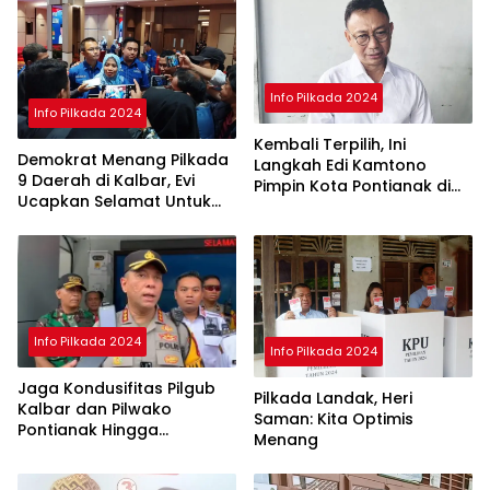
Info Pilkada 2024
Info Pilkada 2024
Kembali Terpilih, Ini
Demokrat Menang Pilkada
Langkah Edi Kamtono
9 Daerah di Kalbar, Evi
Pimpin Kota Pontianak di
Ucapkan Selamat Untuk
Periode ke II
Norsan-Krisantus
Info Pilkada 2024
Info Pilkada 2024
Jaga Kondusifitas Pilgub
Pilkada Landak, Heri
Kalbar dan Pilwako
Saman: Kita Optimis
Pontianak Hingga
Menang
Penghitungan Suara di KPU
Selesai