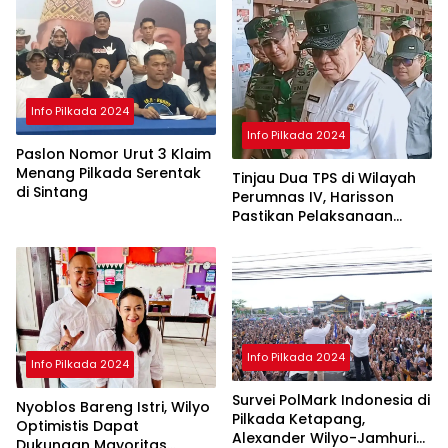
Info Pilkada 2024
Info Pilkada 2024
Paslon Nomor Urut 3 Klaim
Menang Pilkada Serentak
Tinjau Dua TPS di Wilayah
di Sintang
Perumnas IV, Harisson
Pastikan Pelaksanaan
Pilkada Serentak 2024
Aman
Info Pilkada 2024
Info Pilkada 2024
Survei PolMark Indonesia di
Nyoblos Bareng Istri, Wilyo
Pilkada Ketapang,
Optimistis Dapat
Alexander Wilyo-Jamhuri
Dukungan Mayoritas