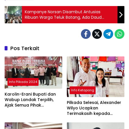
Kampanye Norsan Disambut Antusias
Ribuan Warga Teluk Batang, Ada Daud
Jordan
Pos Terkait
Info Pilkada 2024
Info Ketapang
Karolin-Erani Bupati dan
Wabup Landak Terpilih,
Pilkada Selesai, Alexander
Ajak Semua Pihak
Wilyo Ucapkan
Bergandengan
Terimakasih kepada
Masyarakat Ketapang