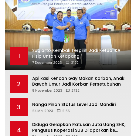
Sugiarto Kembali Terpilih Jadi Ketua IKA
1
Fisip Untan Ketapang
7 Desember 2023
3122
Aplikasi Kencan Gay Makan Korban, Anak
2
Bawah Umur Jadi Korban Persetubuhan
8 November 2023
2732
Nanga Pinoh Status Level Jadi Mandiri
3
24 Mei 2023
2155
Diduga Gelapkan Ratusan Juta Uang SHK,
4
Pengurus Koperasi SUB Dilaporkan ke