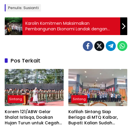
Penulis: Susianti
Karolin Komitmen Maksimalkan
Pembangunan Ekonomi Landak dengan
Dukungan Kerukunan dan Keamanan
Pos Terkait
Sintang
Sintang
Korem 121/ABW Gelar
Kafilah Sintang Siap
Shalat Istisqa, Doakan
Berlaga di MTQ Kalbar,
Hujan Turun untuk Cegah
Bupati: Kalian Sudah
Karhutla di Kalbar
Menjadi Juara