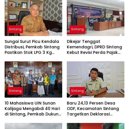
Sintang
Sintang
Sungai Surut Picu Kendala
Dikejar Tenggat
Distribusi, Pemkab Sintang
Kemendagri, DPRD Sintang
Pastikan Stok LPG 3 Kg
Kebut Revisi Perda Pajak
Tetap Aman
dan Retribusi
Sintang
Sintang
10 Mahasiswa UIN Sunan
Baru 24,13 Persen Desa
Kalijaga Mengabdi 40 Hari
ODF, Kecamatan Sintang
di Sintang, Pemkab Dukung
Targetkan Deklarasi
Kolaborasi hingga
Tambahan pada Hari
Pendampingan
Kesehatan Nasional