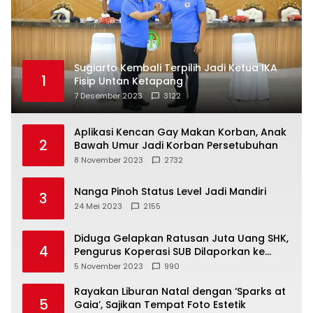
Sugiarto Kembali Terpilih Jadi Ketua IKA
1
Fisip Untan Ketapang
7 Desember 2023
3122
Aplikasi Kencan Gay Makan Korban, Anak
2
Bawah Umur Jadi Korban Persetubuhan
8 November 2023
2732
Nanga Pinoh Status Level Jadi Mandiri
3
24 Mei 2023
2155
Diduga Gelapkan Ratusan Juta Uang SHK,
4
Pengurus Koperasi SUB Dilaporkan ke
Polisi
5 November 2023
990
Rayakan Liburan Natal dengan ‘Sparks at
5
Gaia’, Sajikan Tempat Foto Estetik