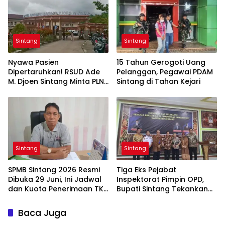
Berkelanjutan
Sintang
Sintang
Nyawa Pasien
15 Tahun Gerogoti Uang
Dipertaruhkan! RSUD Ade
Pelanggan, Pegawai PDAM
M. Djoen Sintang Minta PLN
Sintang di Tahan Kejari
Hentikan Pemadaman
Listrik di Area Rumah Sakit
Sintang
Sintang
SPMB Sintang 2026 Resmi
Tiga Eks Pejabat
Dibuka 29 Juni, Ini Jadwal
Inspektorat Pimpin OPD,
dan Kuota Penerimaan TK,
Bupati Sintang Tekankan
SD, hingga SMP
Integritas dan Pelayanan
Publik
Baca Juga