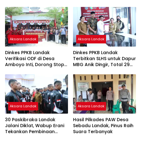
Ngabang
Masyarakat Jaga
Persatuan
Aksara Landak
Aksara Landak
Dinkes PPKB Landak
Dinkes PPKB Landak
Verifikasi ODF di Desa
Terbitkan SLHS untuk Dapur
Amboyo Inti, Dorong Stop
MBG Anik Dingir, Total 29
BAB Sembarangan
SPPG Sudah Bersertifikat
Aksara Landak
Aksara Landak
30 Paskibraka Landak
Hasil Pilkades PAW Desa
Jalani Diklat, Wabup Erani
Sebadu Landak, Pinus Raih
Tekankan Pembinaan
Suara Terbanyak
Karakter dan Larang