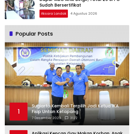
Sudah Bersertifikat
Aksara Landak
4 Agustus 2026
Popular Posts
Sugiarto Kembali Terpilih Jadi Ketua IKA
1
Fisip Untan Ketapang
7 Desember 2023
3122
Aplikasi Kencan Gay Makan Korban, Anak