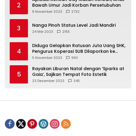
2
Bawah Umur Jadi Korban Persetubuhan
8 November 2023
2732
Nanga Pinoh Status Level Jadi Mandiri
3
24 Mei 2023
2155
Diduga Gelapkan Ratusan Juta Uang SHK,
4
Pengurus Koperasi SUB Dilaporkan ke
Polisi
5 November 2023
990
Rayakan Liburan Natal dengan ‘Sparks at
5
Gaia’, Sajikan Tempat Foto Estetik
23 Desember 2023
345