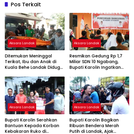
Pos Terkait
Aksara Landak
Aksara Landak
Ditemukan Meninggal
Resmikan Gedung Rp 1,7
Terikat, Ibu dan Anak di
Miliar SDN 10 Ngabang,
Kuala Behe Landak Diduga
Bupati Karolin Ingatkan
Korban Perampokan
Guru Pahami Karakter
Generasi Alpha
Aksara Landak
Aksara Landak
Bupati Karolin Serahkan
Bupati Karolin Bagikan
Bantuan Kepada Korban
Ribuan Bendera Merah
Kebakaran Ruko di
Putih di Landak, Ajak