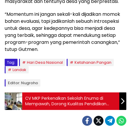
masyarakat dan tentunya desa yang berprestasi.
“Momentum ini jangan sekali-kali dijadikan momok
bahan evaluasi, tapi jadikanlah sebuah introspeksi
untuk desa, agar kedepannya bisa menjadi desa
yang terbaik, sehingga dapat mendukung setiap
program-program yang pemerintah canangkan,”
tutup Gutmen.
Tag:
Hari Desa Nasional
Ketahanan Pangan
Landak
Editor: Nugroho
CV MKP Perkenalkan Sekolah Enuma di
Mempawah, Dorong Kualitas Pendidikan
Berbasis Digital