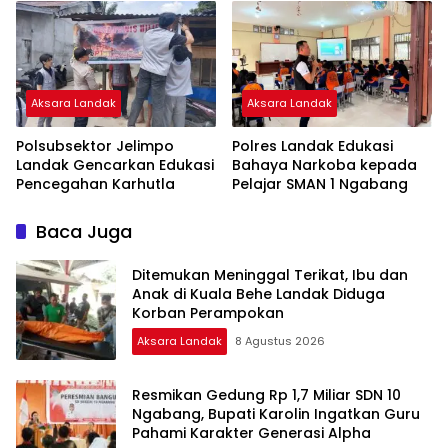
Kekerasan
Aksara Landak
Aksara Landak
Polsubsektor Jelimpo
Polres Landak Edukasi
Landak Gencarkan Edukasi
Bahaya Narkoba kepada
Pencegahan Karhutla
Pelajar SMAN 1 Ngabang
Baca Juga
Ditemukan Meninggal Terikat, Ibu dan
Anak di Kuala Behe Landak Diduga
Korban Perampokan
Aksara Landak
8 Agustus 2026
Resmikan Gedung Rp 1,7 Miliar SDN 10
Ngabang, Bupati Karolin Ingatkan Guru
Pahami Karakter Generasi Alpha