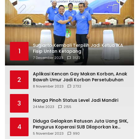
Sugiarto Kembali Terpilih Jadi Ketua IKA
1
Fisip Untan Ketapang
7 Desember 2023
3122
Aplikasi Kencan Gay Makan Korban, Anak
2
Bawah Umur Jadi Korban Persetubuhan
8 November 2023
2732
Nanga Pinoh Status Level Jadi Mandiri
3
24 Mei 2023
2155
Diduga Gelapkan Ratusan Juta Uang SHK,
4
Pengurus Koperasi SUB Dilaporkan ke
Polisi
5 November 2023
990