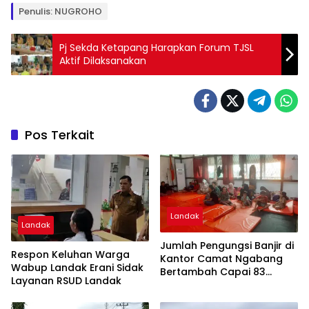
Penulis: NUGROHO
Pj Sekda Ketapang Harapkan Forum TJSL
Aktif Dilaksanakan
Pos Terkait
Landak
Landak
Jumlah Pengungsi Banjir di
Respon Keluhan Warga
Kantor Camat Ngabang
Wabup Landak Erani Sidak
Bertambah Capai 83
Layanan RSUD Landak
Orang