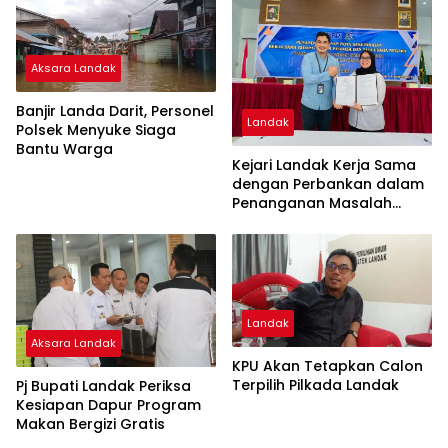
Aksara Landak
Banjir Landa Darit, Personel
Landak
Polsek Menyuke Siaga
Bantu Warga
Kejari Landak Kerja Sama
dengan Perbankan dalam
Penanganan Masalah
Hukum
Landak
Aksara Landak
KPU Akan Tetapkan Calon
Terpilih Pilkada Landak
Pj Bupati Landak Periksa
Kesiapan Dapur Program
Makan Bergizi Gratis