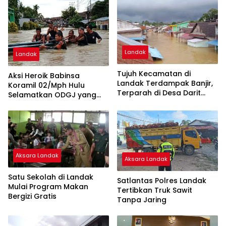
Landak
Landak
Tujuh Kecamatan di
Aksi Heroik Babinsa
Landak Terdampak Banjir,
Koramil 02/Mph Hulu
Terparah di Desa Darit
Selamatkan ODGJ yang
Kecamatan Menyuke
Hanyut Terbawa Arus
Banjir
Aksara Landak
Aksara Landak
Satu Sekolah di Landak
Satlantas Polres Landak
Mulai Program Makan
Tertibkan Truk Sawit
Bergizi Gratis
Tanpa Jaring