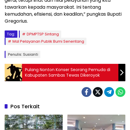
gerai, tetapi lihat dari nilai pelayanan yang kita
tawarkan kepada masyarakat. Ini tentang
kemudahan, efisiensi, dan keadilan,” pungkas Bupati
Gregorius.
Tag:
DPMPTSP Sintang
Mal Pelayanan Publik Bumi Senentang
Penulis: Susianti
Pulang Nonton Konser Seorang Pemuda di
Kabupaten Sambas Tewas Dikeroyok
Pos Terkait