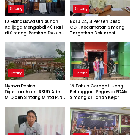
Sintang
Sintang
10 Mahasiswa UIN Sunan
Baru 24,13 Persen Desa
Kalijaga Mengabdi 40 Hari
ODF, Kecamatan Sintang
di Sintang, Pemkab Dukung
Targetkan Deklarasi
Kolaborasi hingga
Tambahan pada Hari
Pendampingan
Kesehatan Nasional
Berkelanjutan
Sintang
Sintang
Nyawa Pasien
15 Tahun Gerogoti Uang
Dipertaruhkan! RSUD Ade
Pelanggan, Pegawai PDAM
M. Djoen Sintang Minta PLN
Sintang di Tahan Kejari
Hentikan Pemadaman
Listrik di Area Rumah Sakit