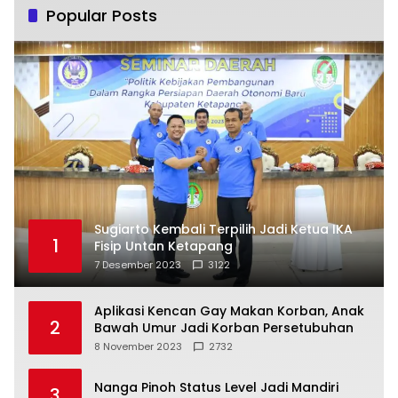
Popular Posts
Sugiarto Kembali Terpilih Jadi Ketua IKA
1
Fisip Untan Ketapang
7 Desember 2023
3122
Aplikasi Kencan Gay Makan Korban, Anak
2
Bawah Umur Jadi Korban Persetubuhan
8 November 2023
2732
Nanga Pinoh Status Level Jadi Mandiri
3