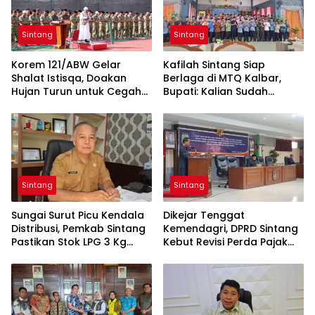
Sintang
Sintang
Korem 121/ABW Gelar
Kafilah Sintang Siap
Shalat Istisqa, Doakan
Berlaga di MTQ Kalbar,
Hujan Turun untuk Cegah
Bupati: Kalian Sudah
Karhutla di Kalbar
Menjadi Juara
Sintang
Sintang
Sungai Surut Picu Kendala
Dikejar Tenggat
Distribusi, Pemkab Sintang
Kemendagri, DPRD Sintang
Pastikan Stok LPG 3 Kg
Kebut Revisi Perda Pajak
Tetap Aman
dan Retribusi