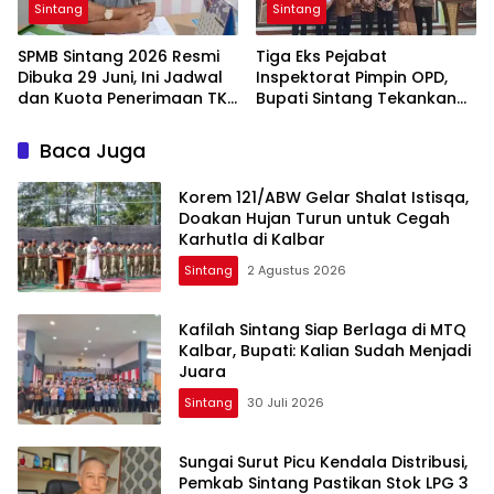
Sintang
Sintang
SPMB Sintang 2026 Resmi
Tiga Eks Pejabat
Dibuka 29 Juni, Ini Jadwal
Inspektorat Pimpin OPD,
dan Kuota Penerimaan TK,
Bupati Sintang Tekankan
SD, hingga SMP
Integritas dan Pelayanan
Publik
Baca Juga
Korem 121/ABW Gelar Shalat Istisqa,
Doakan Hujan Turun untuk Cegah
Karhutla di Kalbar
Sintang
2 Agustus 2026
Kafilah Sintang Siap Berlaga di MTQ
Kalbar, Bupati: Kalian Sudah Menjadi
Juara
Sintang
30 Juli 2026
Sungai Surut Picu Kendala Distribusi,
Pemkab Sintang Pastikan Stok LPG 3