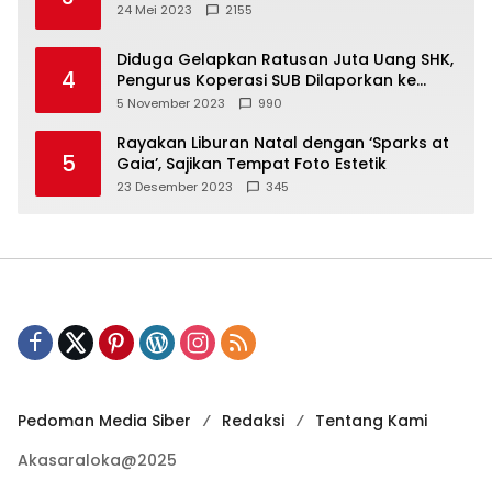
24 Mei 2023
2155
Diduga Gelapkan Ratusan Juta Uang SHK,
4
Pengurus Koperasi SUB Dilaporkan ke
Polisi
5 November 2023
990
Rayakan Liburan Natal dengan ‘Sparks at
5
Gaia’, Sajikan Tempat Foto Estetik
23 Desember 2023
345
Pedoman Media Siber
Redaksi
Tentang Kami
Akasaraloka@2025