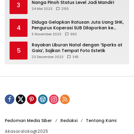
Nanga Pinoh Status Level Jadi Mandiri
3
24 Mei 2023
2155
Diduga Gelapkan Ratusan Juta Uang SHK,
4
Pengurus Koperasi SUB Dilaporkan ke
Polisi
5 November 2023
990
Rayakan Liburan Natal dengan ‘Sparks at
5
Gaia’, Sajikan Tempat Foto Estetik
23 Desember 2023
345
Pedoman Media Siber
Redaksi
Tentang Kami
Akasaraloka@2025