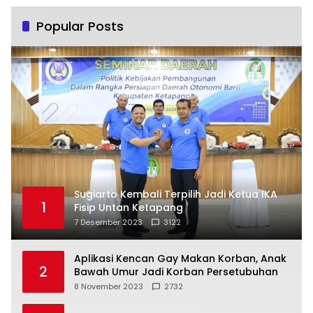
Popular Posts
Sugiarto Kembali Terpilih Jadi Ketua IKA
1
Fisip Untan Ketapang
7 Desember 2023
3122
Aplikasi Kencan Gay Makan Korban, Anak
2
Bawah Umur Jadi Korban Persetubuhan
8 November 2023
2732