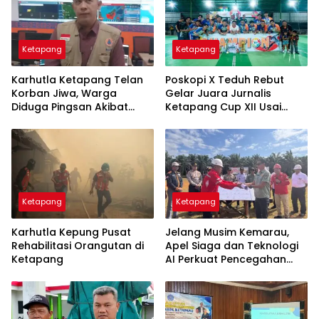
Ketapang
Ketapang
Karhutla Ketapang Telan
Poskopi X Teduh Rebut
Korban Jiwa, Warga
Gelar Juara Jurnalis
Diduga Pingsan Akibat
Ketapang Cup XII Usai
Asap Lalu Tewas Terbakar
Tumbangkan Jaya Lestari
Ketapang
Ketapang
Karhutla Kepung Pusat
Jelang Musim Kemarau,
Rehabilitasi Orangutan di
Apel Siaga dan Teknologi
Ketapang
AI Perkuat Pencegahan
Karhutla di Ketapang