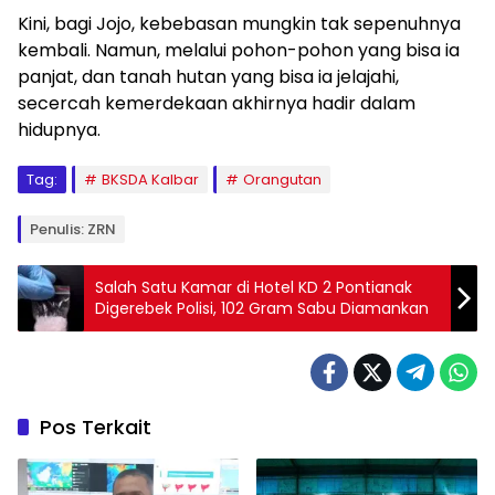
Kini, bagi Jojo, kebebasan mungkin tak sepenuhnya
kembali. Namun, melalui pohon-pohon yang bisa ia
panjat, dan tanah hutan yang bisa ia jelajahi,
secercah kemerdekaan akhirnya hadir dalam
hidupnya.
Tag:
BKSDA Kalbar
Orangutan
Penulis: ZRN
Salah Satu Kamar di Hotel KD 2 Pontianak
Digerebek Polisi, 102 Gram Sabu Diamankan
Pos Terkait