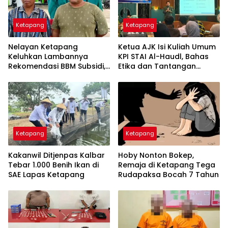
Ketapang
Ketapang
Nelayan Ketapang
Ketua AJK Isi Kuliah Umum
Keluhkan Lambannya
KPI STAI Al-Haudl, Bahas
Rekomendasi BBM Subsidi,
Etika dan Tantangan
Aktivitas Melaut
Jurnalistik di Era Digital
Terganggu
Ketapang
Ketapang
Kakanwil Ditjenpas Kalbar
Hoby Nonton Bokep,
Tebar 1.000 Benih Ikan di
Remaja di Ketapang Tega
SAE Lapas Ketapang
Rudapaksa Bocah 7 Tahun