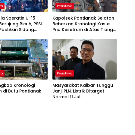
wa
Peristiwa
ala Soeratin U-15
Kapolsek Pontianak Selatan
Berujung Ricuh, PSSI
Beberkan Kronologi Kasus
Pastikan Sidang
Pria Kesetrum di Atas Tiang
 Digelar
Listrik
wa
Peristiwa
Ungkap Kronologi
Masyarakat Kalbar Tunggu
 di Butu Pontianak
Janji PLN, Listrik Ditarget
Normal 11 Juli