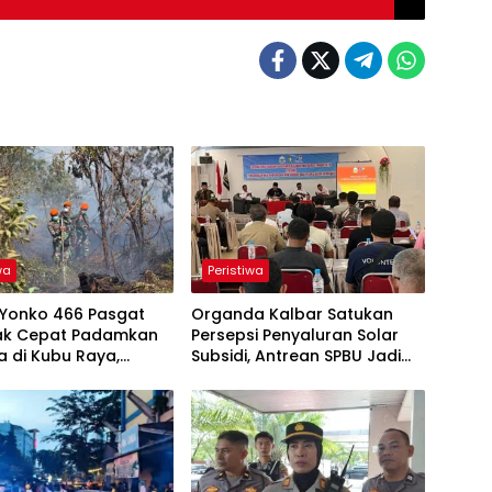
wa
Peristiwa
t Yonko 466 Pasgat
Organda Kalbar Satukan
ak Cepat Padamkan
Persepsi Penyaluran Solar
a di Kubu Raya,
Subsidi, Antrean SPBU Jadi
a Tim Gabungan
Sorotan
Meluasnya Api