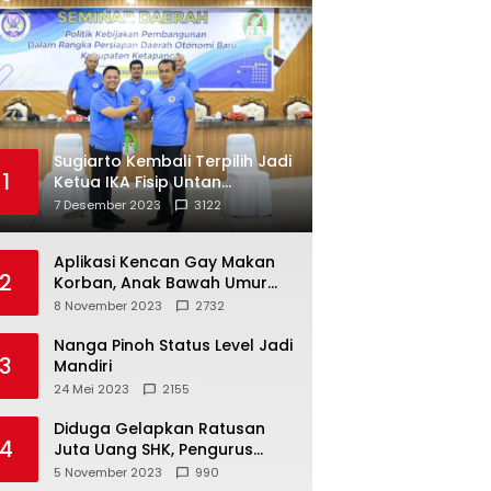
Sugiarto Kembali Terpilih Jadi
1
Ketua IKA Fisip Untan
Ketapang
7 Desember 2023
3122
Aplikasi Kencan Gay Makan
2
Korban, Anak Bawah Umur
Jadi Korban Persetubuhan
8 November 2023
2732
Nanga Pinoh Status Level Jadi
3
Mandiri
24 Mei 2023
2155
Diduga Gelapkan Ratusan
4
Juta Uang SHK, Pengurus
Koperasi SUB Dilaporkan ke
5 November 2023
990