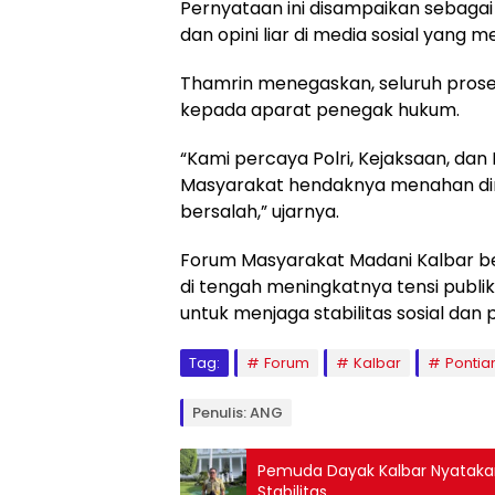
Pernyataan ini disampaikan sebagai
dan opini liar di media sosial yang
Thamrin menegaskan, seluruh pros
kepada aparat penegak hukum.
“Kami percaya Polri, Kejaksaan, dan
Masyarakat hendaknya menahan diri
bersalah,” ujarnya.
Forum Masyarakat Madani Kalbar be
di tengah meningkatnya tensi publ
untuk menjaga stabilitas sosial dan p
Tag:
Forum
Kalbar
Pontia
Penulis: ANG
Pemuda Dayak Kalbar Nyatakan
Stabilitas