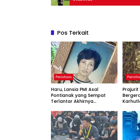
Pos Terkait
Peristiwa
Peristi
Haru, Lansia PMI Asal
Prajuri
Pontianak yang Sempat
Berger
Terlantar Akhirnya
Karhutl
Dipertemukan dengan Anak
Bersam
Kandung
Cegah 