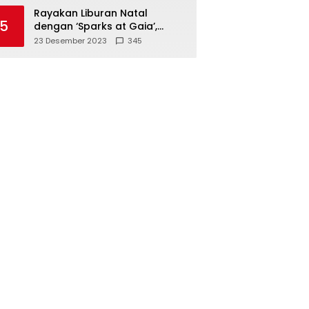
Polisi
Rayakan Liburan Natal
5
dengan ‘Sparks at Gaia’,
Sajikan Tempat Foto Estetik
23 Desember 2023
345