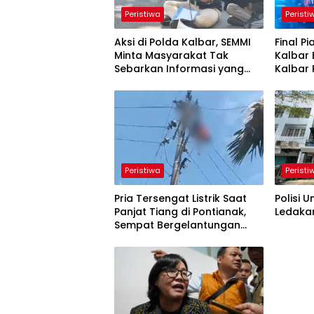
Peristiwa
Peristi
Aksi di Polda Kalbar, SEMMI
Final Pi
Minta Masyarakat Tak
Kalbar 
Sebarkan Informasi yang
Kalbar 
Belum Terverifikasi
Disiplin
Peristiwa
Peristi
Pria Tersengat Listrik Saat
Polisi 
Panjat Tiang di Pontianak,
Ledakan
Sempat Bergelantungan
Sebelum Dievakuasi