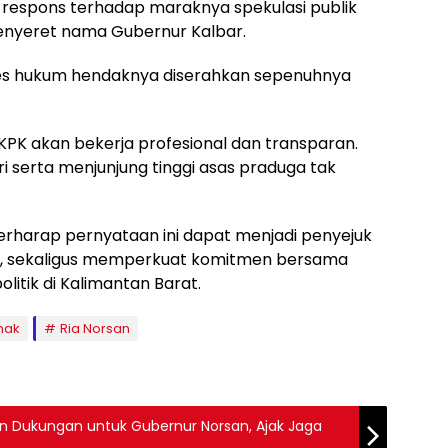
 respons terhadap maraknya spekulasi publik
 menyeret nama Gubernur Kalbar.
es hukum hendaknya diserahkan sepenuhnya
 KPK akan bekerja profesional dan transparan.
 serta menjunjung tinggi asas praduga tak
rharap pernyataan ini dapat menjadi penyejuk
ik, sekaligus memperkuat komitmen bersama
olitik di Kalimantan Barat.
nak
Ria Norsan
 Dukungan untuk Gubernur Norsan, Ajak Jaga