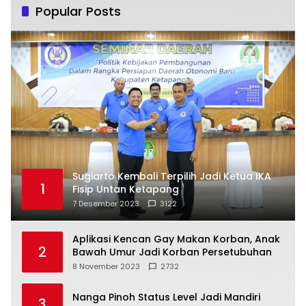
Popular Posts
Sugiarto Kembali Terpilih Jadi Ketua IKA
1
Fisip Untan Ketapang
7 Desember 2023
3122
Aplikasi Kencan Gay Makan Korban, Anak
2
Bawah Umur Jadi Korban Persetubuhan
8 November 2023
2732
Nanga Pinoh Status Level Jadi Mandiri
3