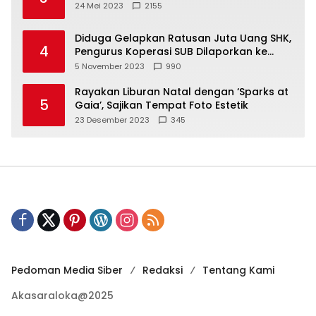
24 Mei 2023
2155
Diduga Gelapkan Ratusan Juta Uang SHK,
4
Pengurus Koperasi SUB Dilaporkan ke
Polisi
5 November 2023
990
Rayakan Liburan Natal dengan ‘Sparks at
5
Gaia’, Sajikan Tempat Foto Estetik
23 Desember 2023
345
Pedoman Media Siber
Redaksi
Tentang Kami
Akasaraloka@2025