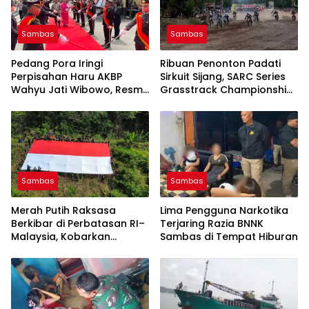
Sambas
Sambas
Pedang Pora Iringi
Ribuan Penonton Padati
Perpisahan Haru AKBP
Sirkuit Sijang, SARC Series
Wahyu Jati Wibowo, Resmi
Grasstrack Championship
Serahkan Tongkat
Seri II Berlangsung Meriah,
Komando Polres Sambas
Seri III Digelar Desember
Sambas
Sambas
Merah Putih Raksasa
Lima Pengguna Narkotika
Berkibar di Perbatasan RI–
Terjaring Razia BNNK
Malaysia, Kobarkan
Sambas di Tempat Hiburan
Nasionalisme di Bukit
Tempayan