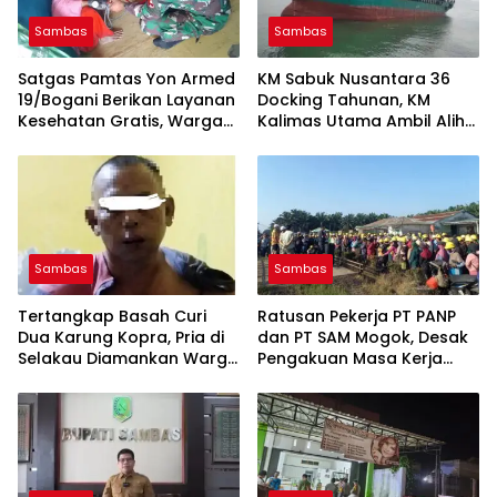
Sambas
Sambas
Satgas Pamtas Yon Armed
KM Sabuk Nusantara 36
19/Bogani Berikan Layanan
Docking Tahunan, KM
Kesehatan Gratis, Warga
Kalimas Utama Ambil Alih
Perbatasan Sajingan
Layani Rute Sintete–Natuna
Antusias Periksa Tensi
Sambas
Sambas
Tertangkap Basah Curi
Ratusan Pekerja PT PANP
Dua Karung Kopra, Pria di
dan PT SAM Mogok, Desak
Selakau Diamankan Warga
Pengakuan Masa Kerja
dan Polisi
hingga Pengangkatan
Karyawan Tetap