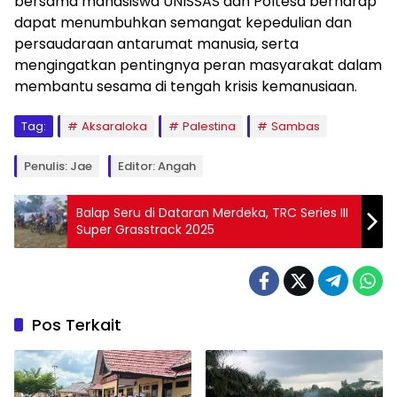
bersama mahasiswa UNISSAS dan Poltesa berharap
dapat menumbuhkan semangat kepedulian dan
persaudaraan antarumat manusia, serta
mengingatkan pentingnya peran masyarakat dalam
membantu sesama di tengah krisis kemanusiaan.
Tag:
Aksaraloka
Palestina
Sambas
Penulis: Jae
Editor: Angah
Balap Seru di Dataran Merdeka, TRC Series III
Super Grasstrack 2025
Pos Terkait