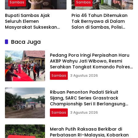
Sambas
Sambas
Bupati Sambas Ajak
Pria 46 Tahun Ditemukan
Seluruh Elemen
Tak Bernyawa di Dalam
Masyarakat Sukseskan
Salon di Sambas, Polisi
Ekspedisi Merah Putih 2026
Selidiki Penyebab Kematian
Baca Juga
Pedang Pora Iringi Perpisahan Haru
AKBP Wahyu Jati Wibowo, Resmi
Serahkan Tongkat Komando Polres
Sambas
Sambas
3 Agustus 2026
Ribuan Penonton Padati Sirkuit
Sijang, SARC Series Grasstrack
Championship Seri II Berlangsung
Meriah, Seri III Digelar Desember
Sambas
3 Agustus 2026
Merah Putih Raksasa Berkibar di
Perbatasan RI–Malaysia, Kobarkan