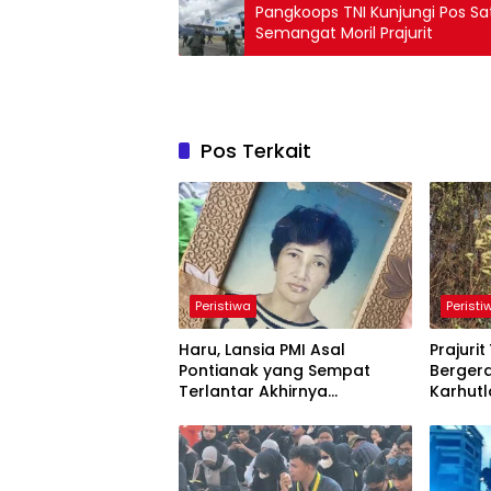
Pangkoops TNI Kunjungi Pos Sa
Semangat Moril Prajurit
Pos Terkait
Peristiwa
Peristi
Haru, Lansia PMI Asal
Prajuri
Pontianak yang Sempat
Berger
Terlantar Akhirnya
Karhutl
Dipertemukan dengan Anak
Bersam
Kandung
Cegah 