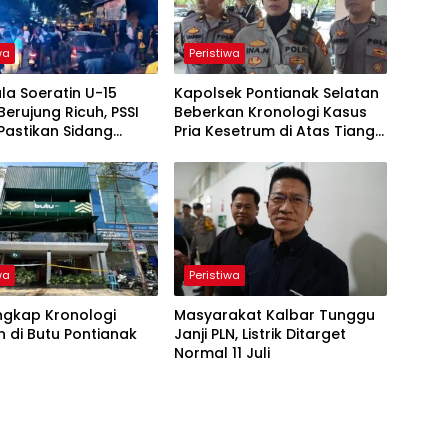
wa
Peristiwa
ala Soeratin U-15
Kapolsek Pontianak Selatan
Berujung Ricuh, PSSI
Beberkan Kronologi Kasus
Pastikan Sidang
Pria Kesetrum di Atas Tiang
 Digelar
Listrik
wa
Peristiwa
Ungkap Kronologi
Masyarakat Kalbar Tunggu
 di Butu Pontianak
Janji PLN, Listrik Ditarget
Normal 11 Juli