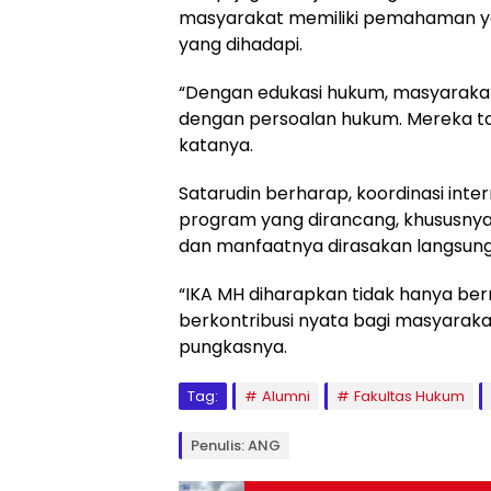
masyarakat memiliki pemahaman ya
yang dihadapi.
“Dengan edukasi hukum, masyarakat
dengan persoalan hukum. Mereka ta
katanya.
Satarudin berharap, koordinasi int
program yang dirancang, khususnya 
dan manfaatnya dirasakan langsung
“IKA MH diharapkan tidak hanya be
berkontribusi nyata bagi masyaraka
pungkasnya.
Tag:
Alumni
Fakultas Hukum
Penulis: ANG