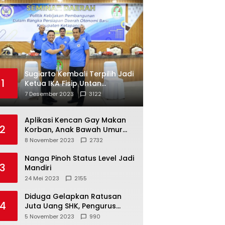
Sugiarto Kembali Terpilih Jadi
1
Ketua IKA Fisip Untan
Ketapang
7 Desember 2023
3122
Aplikasi Kencan Gay Makan
2
Korban, Anak Bawah Umur
Jadi Korban Persetubuhan
8 November 2023
2732
Nanga Pinoh Status Level Jadi
3
Mandiri
24 Mei 2023
2155
Diduga Gelapkan Ratusan
4
Juta Uang SHK, Pengurus
Koperasi SUB Dilaporkan ke
5 November 2023
990