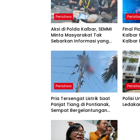
Peristiwa
Peristi
Aksi di Polda Kalbar, SEMMI
Final Pi
Minta Masyarakat Tak
Kalbar 
Sebarkan Informasi yang
Kalbar 
Belum Terverifikasi
Disiplin
Peristiwa
Peristi
Pria Tersengat Listrik Saat
Polisi 
Panjat Tiang di Pontianak,
Ledakan
Sempat Bergelantungan
Sebelum Dievakuasi