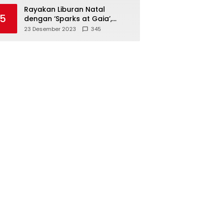
Polisi
Rayakan Liburan Natal
5
dengan ‘Sparks at Gaia’,
Sajikan Tempat Foto Estetik
23 Desember 2023
345