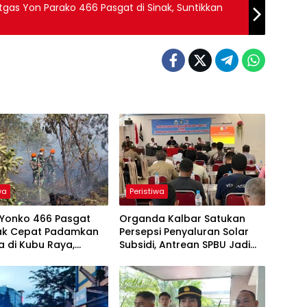
tgas Yon Parako 466 Pasgat di Sinak, Suntikkan
wa
Peristiwa
t Yonko 466 Pasgat
Organda Kalbar Satukan
ak Cepat Padamkan
Persepsi Penyaluran Solar
a di Kubu Raya,
Subsidi, Antrean SPBU Jadi
a Tim Gabungan
Sorotan
Meluasnya Api