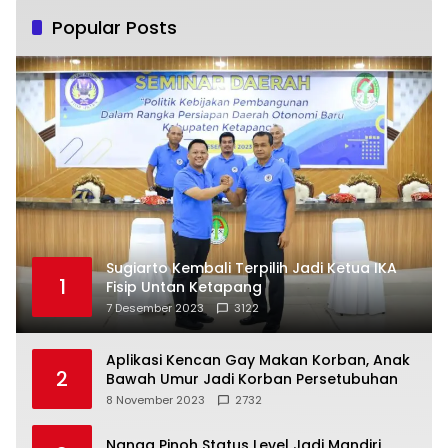
Popular Posts
Sugiarto Kembali Terpilih Jadi Ketua IKA
1
Fisip Untan Ketapang
7 Desember 2023
3122
Aplikasi Kencan Gay Makan Korban, Anak
2
Bawah Umur Jadi Korban Persetubuhan
8 November 2023
2732
Nanga Pinoh Status Level Jadi Mandiri