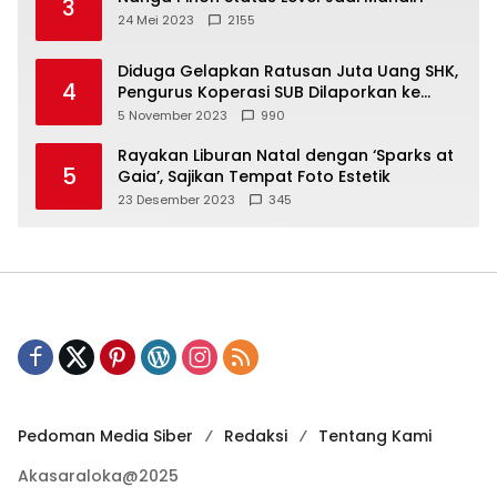
3
24 Mei 2023
2155
Diduga Gelapkan Ratusan Juta Uang SHK,
4
Pengurus Koperasi SUB Dilaporkan ke
Polisi
5 November 2023
990
Rayakan Liburan Natal dengan ‘Sparks at
5
Gaia’, Sajikan Tempat Foto Estetik
23 Desember 2023
345
Pedoman Media Siber
Redaksi
Tentang Kami
Akasaraloka@2025