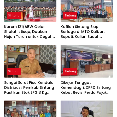
Sintang
Sintang
Korem 121/ABW Gelar
Kafilah Sintang Siap
Shalat Istisqa, Doakan
Berlaga di MTQ Kalbar,
Hujan Turun untuk Cegah
Bupati: Kalian Sudah
Karhutla di Kalbar
Menjadi Juara
Sintang
Sintang
Sungai Surut Picu Kendala
Dikejar Tenggat
Distribusi, Pemkab Sintang
Kemendagri, DPRD Sintang
Pastikan Stok LPG 3 Kg
Kebut Revisi Perda Pajak
Tetap Aman
dan Retribusi