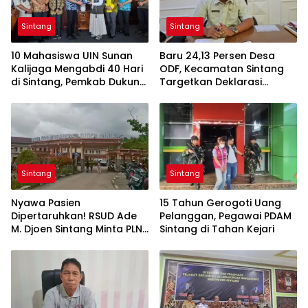
Sintang
Sintang
10 Mahasiswa UIN Sunan
Baru 24,13 Persen Desa
Kalijaga Mengabdi 40 Hari
ODF, Kecamatan Sintang
di Sintang, Pemkab Dukung
Targetkan Deklarasi
Kolaborasi hingga
Tambahan pada Hari
Pendampingan
Kesehatan Nasional
Berkelanjutan
Sintang
Sintang
Nyawa Pasien
15 Tahun Gerogoti Uang
Dipertaruhkan! RSUD Ade
Pelanggan, Pegawai PDAM
M. Djoen Sintang Minta PLN
Sintang di Tahan Kejari
Hentikan Pemadaman
Listrik di Area Rumah Sakit