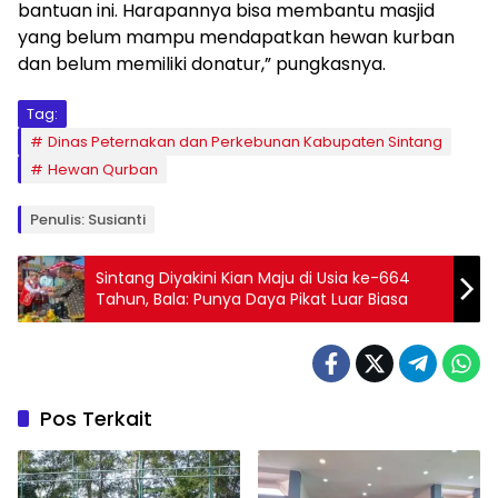
bantuan ini. Harapannya bisa membantu masjid
yang belum mampu mendapatkan hewan kurban
dan belum memiliki donatur,” pungkasnya.
Tag:
Dinas Peternakan dan Perkebunan Kabupaten Sintang
Hewan Qurban
Penulis: Susianti
Sintang Diyakini Kian Maju di Usia ke-664
Tahun, Bala: Punya Daya Pikat Luar Biasa
Pos Terkait