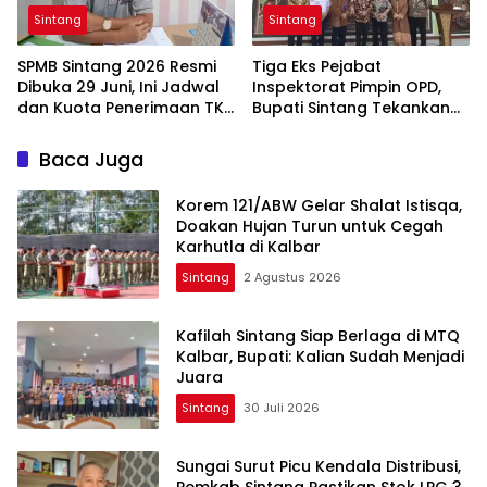
Sintang
Sintang
SPMB Sintang 2026 Resmi
Tiga Eks Pejabat
Dibuka 29 Juni, Ini Jadwal
Inspektorat Pimpin OPD,
dan Kuota Penerimaan TK,
Bupati Sintang Tekankan
SD, hingga SMP
Integritas dan Pelayanan
Publik
Baca Juga
Korem 121/ABW Gelar Shalat Istisqa,
Doakan Hujan Turun untuk Cegah
Karhutla di Kalbar
Sintang
2 Agustus 2026
Kafilah Sintang Siap Berlaga di MTQ
Kalbar, Bupati: Kalian Sudah Menjadi
Juara
Sintang
30 Juli 2026
Sungai Surut Picu Kendala Distribusi,