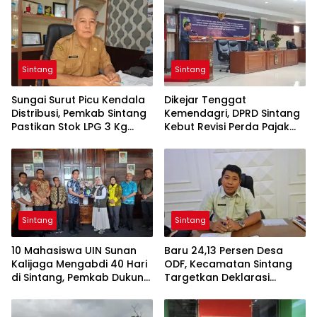
Sintang
Sintang
Sungai Surut Picu Kendala
Dikejar Tenggat
Distribusi, Pemkab Sintang
Kemendagri, DPRD Sintang
Pastikan Stok LPG 3 Kg
Kebut Revisi Perda Pajak
Tetap Aman
dan Retribusi
Sintang
Sintang
10 Mahasiswa UIN Sunan
Baru 24,13 Persen Desa
Kalijaga Mengabdi 40 Hari
ODF, Kecamatan Sintang
di Sintang, Pemkab Dukung
Targetkan Deklarasi
Kolaborasi hingga
Tambahan pada Hari
Pendampingan
Kesehatan Nasional