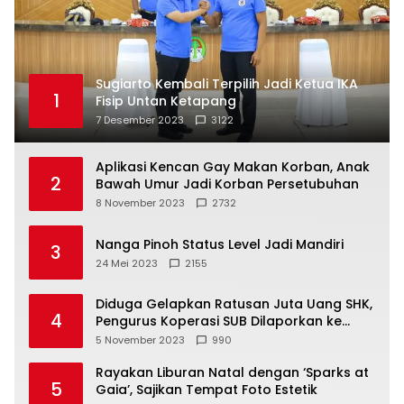
Sugiarto Kembali Terpilih Jadi Ketua IKA
1
Fisip Untan Ketapang
7 Desember 2023
3122
Aplikasi Kencan Gay Makan Korban, Anak
2
Bawah Umur Jadi Korban Persetubuhan
8 November 2023
2732
Nanga Pinoh Status Level Jadi Mandiri
3
24 Mei 2023
2155
Diduga Gelapkan Ratusan Juta Uang SHK,
4
Pengurus Koperasi SUB Dilaporkan ke
Polisi
5 November 2023
990
Rayakan Liburan Natal dengan ‘Sparks at
5
Gaia’, Sajikan Tempat Foto Estetik