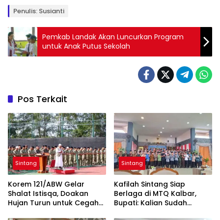
Penulis: Susianti
Pemkab Landak Akan Luncurkan Program
untuk Anak Putus Sekolah
Pos Terkait
Sintang
Sintang
Korem 121/ABW Gelar
Kafilah Sintang Siap
Shalat Istisqa, Doakan
Berlaga di MTQ Kalbar,
Hujan Turun untuk Cegah
Bupati: Kalian Sudah
Karhutla di Kalbar
Menjadi Juara