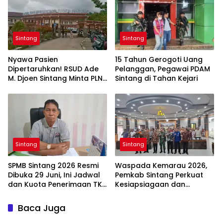
Berkelanjutan
Sintang
Sintang
Nyawa Pasien
15 Tahun Gerogoti Uang
Dipertaruhkan! RSUD Ade
Pelanggan, Pegawai PDAM
M. Djoen Sintang Minta PLN
Sintang di Tahan Kejari
Hentikan Pemadaman
Listrik di Area Rumah Sakit
Sintang
Sintang
SPMB Sintang 2026 Resmi
Waspada Kemarau 2026,
Dibuka 29 Juni, Ini Jadwal
Pemkab Sintang Perkuat
dan Kuota Penerimaan TK,
Kesiapsiagaan dan
SD, hingga SMP
Antisipasi Karhutla
Baca Juga