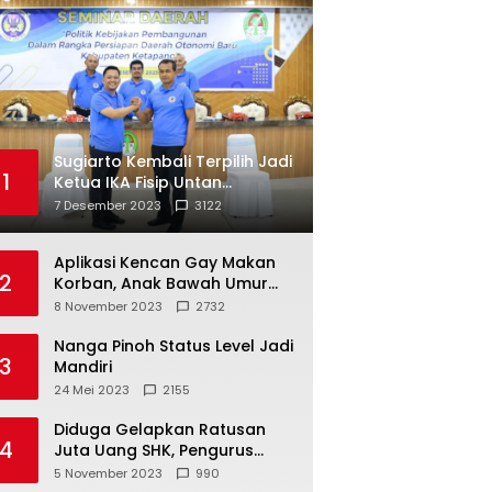
Sugiarto Kembali Terpilih Jadi
1
Ketua IKA Fisip Untan
Ketapang
7 Desember 2023
3122
Aplikasi Kencan Gay Makan
2
Korban, Anak Bawah Umur
Jadi Korban Persetubuhan
8 November 2023
2732
Nanga Pinoh Status Level Jadi
3
Mandiri
24 Mei 2023
2155
Diduga Gelapkan Ratusan
4
Juta Uang SHK, Pengurus
Koperasi SUB Dilaporkan ke
5 November 2023
990