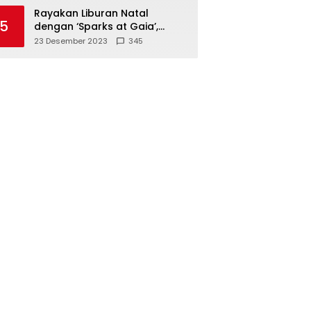
Polisi
Rayakan Liburan Natal
5
dengan ‘Sparks at Gaia’,
Sajikan Tempat Foto Estetik
23 Desember 2023
345