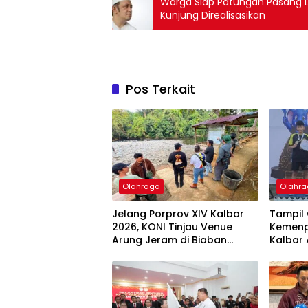
Warga Siap Patungan Pasang L
Kunjung Direalisasikan
Pos Terkait
Olahraga
Olahr
Jelang Porprov XIV Kalbar
Tampil 
2026, KONI Tinjau Venue
Kemenp
Arung Jeram di Biaban
Kalbar 
Sekadau
Borong 
Gelar P