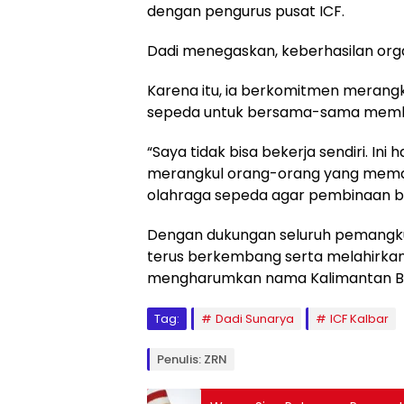
dengan pengurus pusat ICF.
Dadi menegaskan, keberhasilan organ
Karena itu, ia berkomitmen merangku
sepeda untuk bersama-sama memba
“Saya tidak bisa bekerja sendiri. Ini
merangkul orang-orang yang meman
olahraga sepeda agar pembinaan bi
Dengan dukungan seluruh pemangku 
terus berkembang serta melahirkan 
mengharumkan nama Kalimantan Bara
Tag:
Dadi Sunarya
ICF Kalbar
Penulis: ZRN