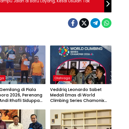
ampu Jalan di Batu Layang, Kesal Usulan Tak
aga
Olahraga
Gemilang di Piala
Veddriq Leonardo Sabet
ora 2026, Perenang
Medali Emas di World
Andi Rhafli Siduppa
Climbing Series Chamonix
10 Medali dan Raih
2026
erenang Terbaik