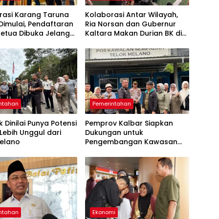
rasi Karang Taruna
Kolaborasi Antar Wilayah,
Dimulai, Pendaftaran
Ria Norsan dan Gubernur
Ketua Dibuka Jelang
Kaltara Makan Durian BK di
arya Daerah
Pontianak
ntahan
Pemerintahan
 Dinilai Punya Potensi
Pemprov Kalbar Siapkan
Lebih Unggul dari
Dukungan untuk
Melano
Pengembangan Kawasan
Perbatasan
ntahan
Ekonomi