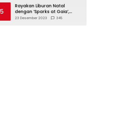
Polisi
Rayakan Liburan Natal
5
dengan ‘Sparks at Gaia’,
Sajikan Tempat Foto Estetik
23 Desember 2023
345