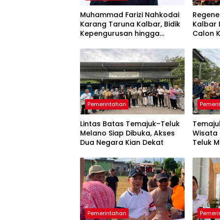
Muhammad Farizi Nahkodai
Regene
Karang Taruna Kalbar, Bidik
Kalbar 
Kepengurusan hingga
Calon 
RT/RW
Temu K
Pemerintahan
Pemeri
Lintas Batas Temajuk–Teluk
Temajuk
Melano Siap Dibuka, Akses
Wisata 
Dua Negara Kian Dekat
Teluk 
Pemerintahan
Pemeri