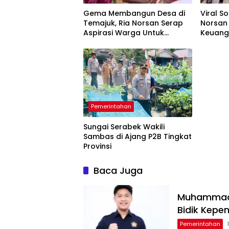
Gema Membangun Desa di
Viral S
Temajuk, Ria Norsan Serap
Norsan
Aspirasi Warga Untuk
Keuang
Penyusunan APBD 2027
dan Usu
Pemerintahan
Sungai Serabek Wakili
Sambas di Ajang P2B Tingkat
Provinsi
Baca Juga
Muhammad F
Bidik Kepe
Pemerintahan