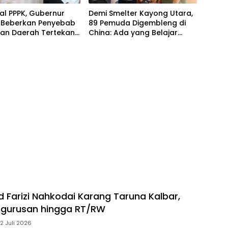
oal PPPK, Gubernur
Demi Smelter Kayong Utara,
 Beberkan Penyebab
89 Pemuda Digembleng di
an Daerah Tertekan
China: Ada yang Belajar
lkan Solusi ke Pusat
Mandarin 4 Bulan
arizi Nahkodai Karang Taruna Kalbar,
ngurusan hingga RT/RW
12 Juli 2026