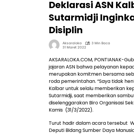
Deklarasi ASN Kal
Sutarmidji Ingink
Disiplin
Aksaraloka
3 Min Baca
31 Maret 2022
AKSARALOKA.COM, PONTIANAK-Gubern
jajaran ASN bahwa pelayanan kepad
merupakan komitmen bersama seba
roda pemerintahan. “Saya tidak he
Kalbar untuk selalu memberikan ke
Sutarmidji, saat memberikan sambu
diselenggarakan Biro Organisasi Sekr
Kamis (31/3/2022).
Turut hadir dalam acara tersebut Wa
Deputi Bidang Sumber Daya Manusia 