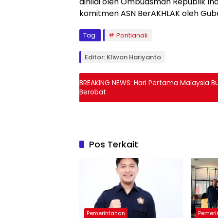
dinilai oleh Ombudsman Republik In
komitmen ASN BerAKHLAK oleh Gube
Tag:
Pontianak
Editor: Kliwon Hariyanto
BREAKING NEWS: Hari Pertama Malaysia Bu
Berobat
Pos Terkait
Pemerintahan
Pemeri