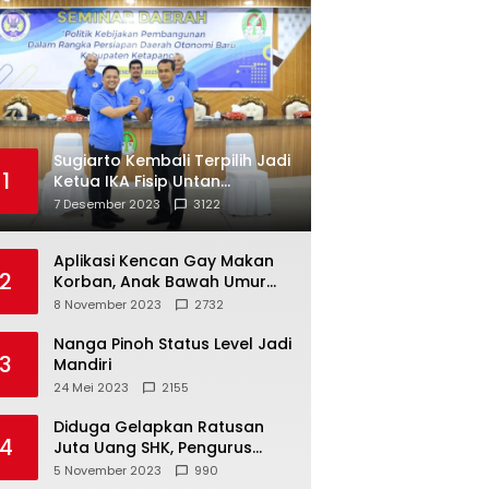
Sugiarto Kembali Terpilih Jadi
1
Ketua IKA Fisip Untan
Ketapang
7 Desember 2023
3122
Aplikasi Kencan Gay Makan
2
Korban, Anak Bawah Umur
Jadi Korban Persetubuhan
8 November 2023
2732
Nanga Pinoh Status Level Jadi
3
Mandiri
24 Mei 2023
2155
Diduga Gelapkan Ratusan
4
Juta Uang SHK, Pengurus
Koperasi SUB Dilaporkan ke
5 November 2023
990