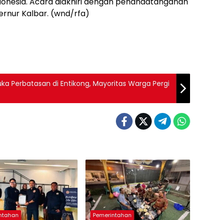
donesia. Acara diakhiri dengan penandatanganan
rnur Kalbar. (wnd/rfa)
ka Perbatasan di Entikong, Mayoritas Warga Pergi
ntahan
Pemerintahan