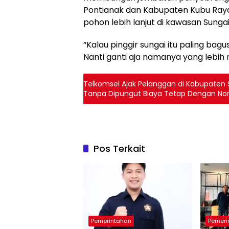
Pontianak dan Kabupaten Kubu Raya
pohon lebih lanjut di kawasan Sunga
“Kalau pinggir sungai itu paling ba
Nanti ganti aja namanya yang lebih 
Telkomsel Ajak Pelanggan di Kabupaten 
Tanpa Dipungut Biaya Tetap Dengan N
Pos Terkait
Pemerintahan
Pemeri