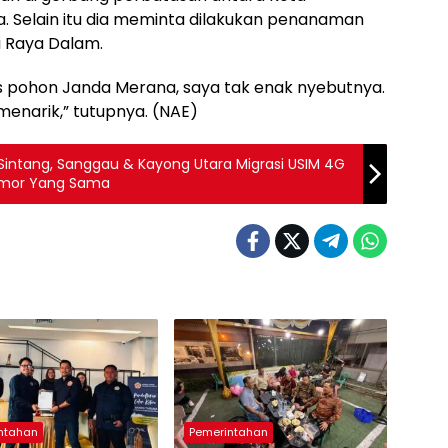
. Selain itu dia meminta dilakukan penanaman
i Raya Dalam.
gus pohon Janda Merana, saya tak enak nyebutnya.
menarik,” tutupnya. (NAE)
Sintang, Sanggau & Kayong Utara Migrasi USIM 4G
omor Yang Sama
ntahan
Pemerintahan