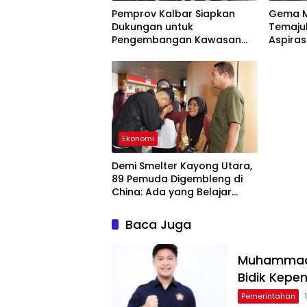
Pemprov Kalbar Siapkan
Gema M
Dukungan untuk
Temajuk
Pengembangan Kawasan
Aspiras
Perbatasan
Penyus
Ekonomi
Demi Smelter Kayong Utara,
89 Pemuda Digembleng di
China: Ada yang Belajar
Mandarin 4 Bulan
Baca Juga
Muhammad F
Bidik Kepe
Pemerintahan