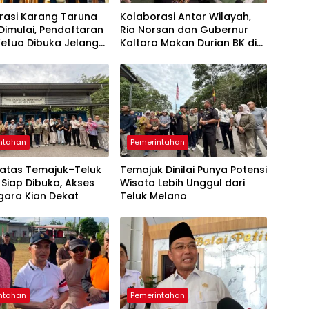
rasi Karang Taruna
Kolaborasi Antar Wilayah,
Dimulai, Pendaftaran
Ria Norsan dan Gubernur
Ketua Dibuka Jelang
Kaltara Makan Durian BK di
arya Daerah
Pontianak
ntahan
Pemerintahan
Batas Temajuk–Teluk
Temajuk Dinilai Punya Potensi
Siap Dibuka, Akses
Wisata Lebih Unggul dari
gara Kian Dekat
Teluk Melano
ntahan
Pemerintahan