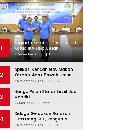
Sugiarto Kembali Terpilih Jadi
1
Ketua IKA Fisip Untan
Ketapang
7 Desember 2023
3122
Aplikasi Kencan Gay Makan
2
Korban, Anak Bawah Umur
Jadi Korban Persetubuhan
8 November 2023
2732
Nanga Pinoh Status Level Jadi
3
Mandiri
24 Mei 2023
2155
Diduga Gelapkan Ratusan
4
Juta Uang SHK, Pengurus
Koperasi SUB Dilaporkan ke
5 November 2023
990