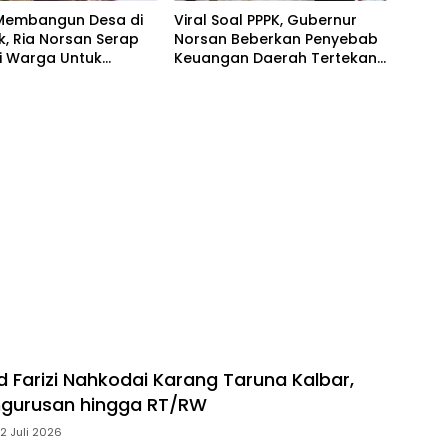
embangun Desa di
Viral Soal PPPK, Gubernur
, Ria Norsan Serap
Norsan Beberkan Penyebab
i Warga Untuk
Keuangan Daerah Tertekan
unan APBD 2027
dan Usulkan Solusi ke Pusat
arizi Nahkodai Karang Taruna Kalbar,
ngurusan hingga RT/RW
12 Juli 2026