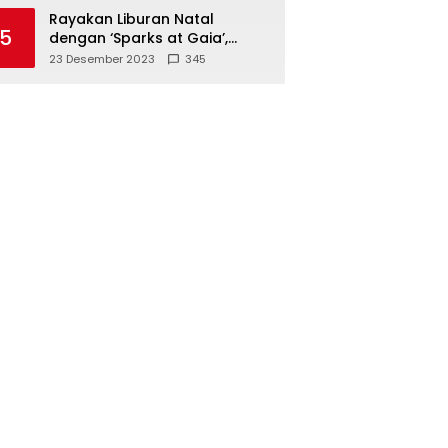
Polisi
Rayakan Liburan Natal
5
dengan ‘Sparks at Gaia’,
Sajikan Tempat Foto Estetik
23 Desember 2023
345