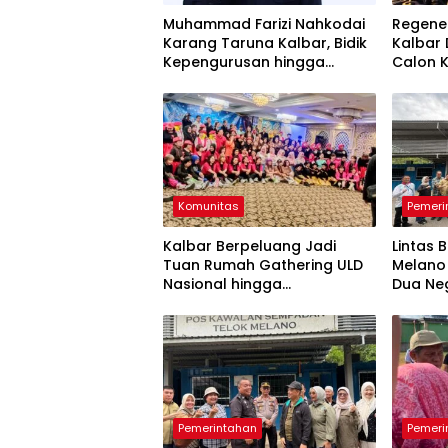
Muhammad Farizi Nahkodai
Regene
Karang Taruna Kalbar, Bidik
Kalbar 
Kepengurusan hingga
Calon 
RT/RW
Temu K
Komunitas
Pemeri
Kalbar Berpeluang Jadi
Lintas 
Tuan Rumah Gathering ULD
Melano 
Nasional hingga
Dua Ne
Internasional
Pemerintahan
Pemeri