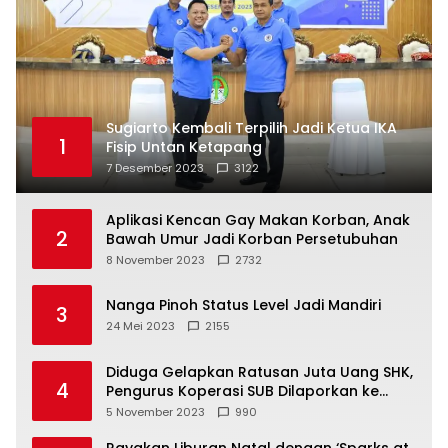
Sugiarto Kembali Terpilih Jadi Ketua IKA
1
Fisip Untan Ketapang
7 Desember 2023
3122
Aplikasi Kencan Gay Makan Korban, Anak
2
Bawah Umur Jadi Korban Persetubuhan
8 November 2023
2732
Nanga Pinoh Status Level Jadi Mandiri
3
24 Mei 2023
2155
Diduga Gelapkan Ratusan Juta Uang SHK,
4
Pengurus Koperasi SUB Dilaporkan ke
Polisi
5 November 2023
990
Rayakan Liburan Natal dengan ‘Sparks at