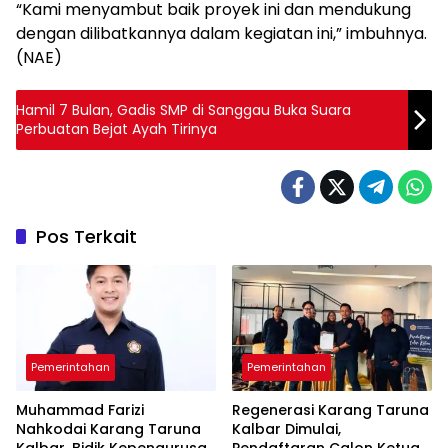
“Kami menyambut baik proyek ini dan mendukung
dengan dilibatkannya dalam kegiatan ini,” imbuhnya.
(NAE)
Hamil 7 Bulan, Gadis SMP di Sanggau Buka Suara
Perbuatan Bejat Ayah Tirinya
Pos Terkait
Pemerintahan
Pemerintahan
Muhammad Farizi
Regenerasi Karang Taruna
Nahkodai Karang Taruna
Kalbar Dimulai,
Kalbar, Bidik Kepengurusan
Pendaftaran Calon Ketua