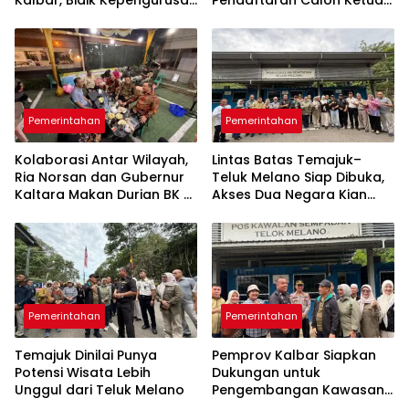
hingga RT/RW
Dibuka Jelang Temu Karya
Daerah
Pemerintahan
Pemerintahan
Kolaborasi Antar Wilayah,
Lintas Batas Temajuk–
Ria Norsan dan Gubernur
Teluk Melano Siap Dibuka,
Kaltara Makan Durian BK di
Akses Dua Negara Kian
Pontianak
Dekat
Pemerintahan
Pemerintahan
Temajuk Dinilai Punya
Pemprov Kalbar Siapkan
Potensi Wisata Lebih
Dukungan untuk
Unggul dari Teluk Melano
Pengembangan Kawasan
Perbatasan