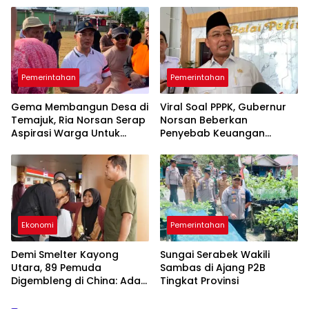
Pemerintahan
Pemerintahan
Gema Membangun Desa di
Viral Soal PPPK, Gubernur
Temajuk, Ria Norsan Serap
Norsan Beberkan
Aspirasi Warga Untuk
Penyebab Keuangan
Penyusunan APBD 2027
Daerah Tertekan dan
Usulkan Solusi ke Pusat
Ekonomi
Pemerintahan
Demi Smelter Kayong
Sungai Serabek Wakili
Utara, 89 Pemuda
Sambas di Ajang P2B
Digembleng di China: Ada
Tingkat Provinsi
yang Belajar Mandarin 4
Bulan