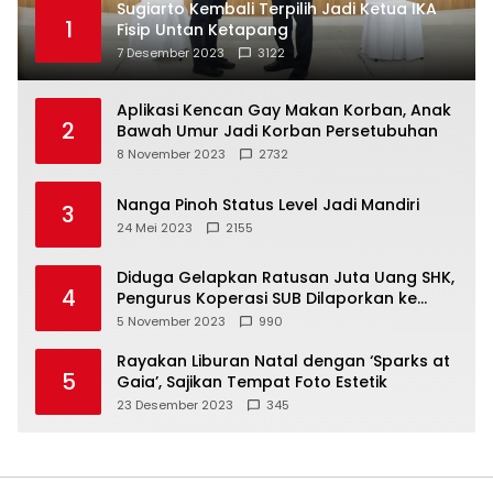
Sugiarto Kembali Terpilih Jadi Ketua IKA
1
Fisip Untan Ketapang
7 Desember 2023
3122
Aplikasi Kencan Gay Makan Korban, Anak
2
Bawah Umur Jadi Korban Persetubuhan
8 November 2023
2732
Nanga Pinoh Status Level Jadi Mandiri
3
24 Mei 2023
2155
Diduga Gelapkan Ratusan Juta Uang SHK,
4
Pengurus Koperasi SUB Dilaporkan ke
Polisi
5 November 2023
990
Rayakan Liburan Natal dengan ‘Sparks at
5
Gaia’, Sajikan Tempat Foto Estetik
23 Desember 2023
345