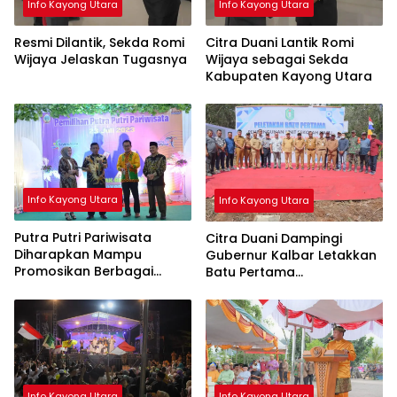
Info Kayong Utara
Info Kayong Utara
Resmi Dilantik, Sekda Romi
Citra Duani Lantik Romi
Wijaya Jelaskan Tugasnya
Wijaya sebagai Sekda
Kabupaten Kayong Utara
Info Kayong Utara
Info Kayong Utara
Putra Putri Pariwisata
Citra Duani Dampingi
Diharapkan Mampu
Gubernur Kalbar Letakkan
Promosikan Berbagai
Batu Pertama
Objek Wisata di Kayong
Pembangunan SMAN 5
Utara
Simpang Hilir
Info Kayong Utara
Info Kayong Utara