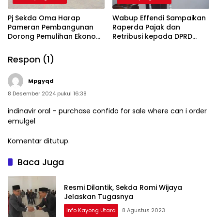
Pj Sekda Oma Harap
Wabup Effendi Sampaikan
Pameran Pembangunan
Raperda Pajak dan
Dorong Pemulihan Ekonomi
Retribusi kepada DPRD
Masyarakat
Kayong Utara
Respon (1)
Mpgyqd
8 Desember 2024 pukul 16:38
indinavir oral –
purchase confido for sale
where can i order
emulgel
Komentar ditutup.
Baca Juga
Resmi Dilantik, Sekda Romi Wijaya
Jelaskan Tugasnya
Info Kayong Utara
8 Agustus 2023