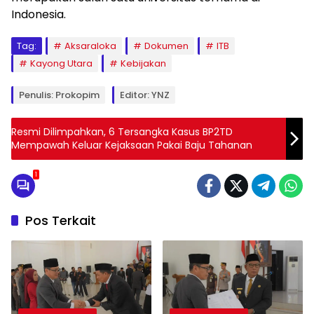
Indonesia.
Tag:
Aksaraloka
Dokumen
ITB
Kayong Utara
Kebijakan
Penulis: Prokopim
Editor: YNZ
Resmi Dilimpahkan, 6 Tersangka Kasus BP2TD
Mempawah Keluar Kejaksaan Pakai Baju Tahanan
1
Pos Terkait