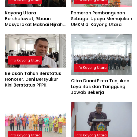
Kayong Utara
Pameran Pembangunan
Bersholawat, Ribuan
Sebagai Upaya Memajukan
Masyarakat Maknai Hijrah
UMKM di Kayong Utara
Rasulullah
Info Kayong Utara
Info Kayong Utara
Belasan Tahun Berstatus
Honorer, Deni Bersyukur
Citra Duani Pinta Tunjukan
Kini Berstatus PPPK
Loyalitas dan Tanggung
Jawab Bekerja
Info Kayong Utara
Info Kayong Utara