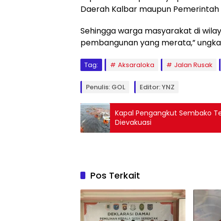
Daerah Kalbar maupun Pemerintah 
Sehingga warga masyarakat di wil
pembangunan yang merata,” ungkap
Tag:
Aksaraloka
Jalan Rusak
Penulis: GOL
Editor: YNZ
Kapal Pengangkut Sembako Ten
Dievakuasi
Pos Terkait