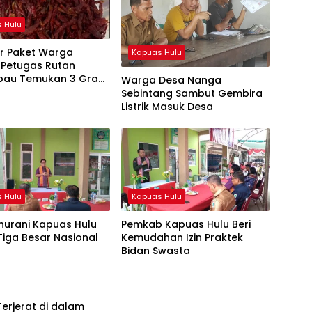
 Hulu
r Paket Warga
Kapuas Hulu
 Petugas Rutan
ibau Temukan 3 Gram
Warga Desa Nanga
i Dalam Cabe Kering
Sebintang Sambut Gembira
Listrik Masuk Desa
 Hulu
Kapuas Hulu
nurani Kapuas Hulu
Pemkab Kapuas Hulu Beri
iga Besar Nasional
Kemudahan Izin Praktek
Bidan Swasta
erjerat di dalam