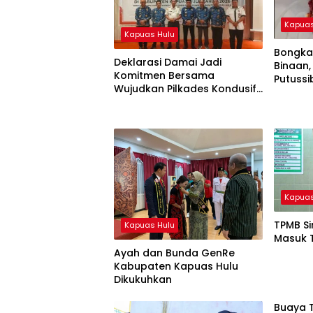
Kapuas
Kapuas Hulu
Bongka
Deklarasi Damai Jadi
Binaan,
Komitmen Bersama
Putuss
Wujudkan Pilkades Kondusif
Sabu d
di Kapuas Hulu
Kapuas
TPMB Si
Kapuas Hulu
Masuk T
Ayah dan Bunda GenRe
Kabupaten Kapuas Hulu
Dikukuhkan
Buaya T