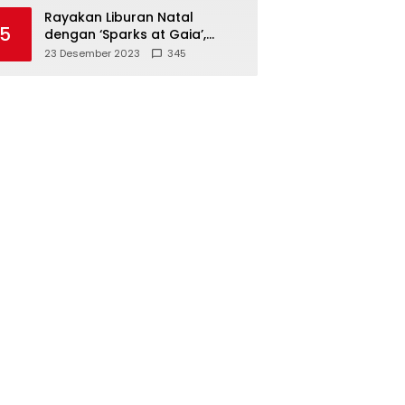
Polisi
Rayakan Liburan Natal
5
dengan ‘Sparks at Gaia’,
Sajikan Tempat Foto Estetik
23 Desember 2023
345