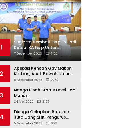
Sugiarto Kembali Terpilih Jadi
1
Ketua IKA Fisip Untan
Ketapang
7 Desember 2023
3122
Aplikasi Kencan Gay Makan
2
Korban, Anak Bawah Umur
Jadi Korban Persetubuhan
8 November 2023
2732
Nanga Pinoh Status Level Jadi
3
Mandiri
24 Mei 2023
2155
Diduga Gelapkan Ratusan
4
Juta Uang SHK, Pengurus
Koperasi SUB Dilaporkan ke
5 November 2023
990