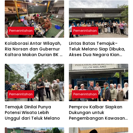
Daerah
Pemerintahan
Pemerintahan
Kolaborasi Antar Wilayah,
Lintas Batas Temajuk–
Ria Norsan dan Gubernur
Teluk Melano Siap Dibuka,
Kaltara Makan Durian BK di
Akses Dua Negara Kian
Pontianak
Dekat
Pemerintahan
Pemerintahan
Temajuk Dinilai Punya
Pemprov Kalbar Siapkan
Potensi Wisata Lebih
Dukungan untuk
Unggul dari Teluk Melano
Pengembangan Kawasan
Perbatasan