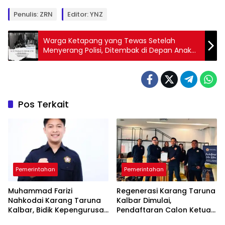
Penulis: ZRN
Editor: YNZ
Warga Ketapang yang Tewas Setelah
Menyerang Polisi, Ditembak di Depan Anak
dan Istri
Pos Terkait
Pemerintahan
Pemerintahan
Muhammad Farizi
Regenerasi Karang Taruna
Nahkodai Karang Taruna
Kalbar Dimulai,
Kalbar, Bidik Kepengurusan
Pendaftaran Calon Ketua
hingga RT/RW
Dibuka Jelang Temu Karya