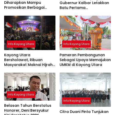
Diharapkan Mampu
Gubernur Kalbar Letakkan
Promosikan Berbagai
Batu Pertama
Objek Wisata di Kayong
Pembangunan SMAN 5
Utara
Simpang Hilir
Info Kayong Utara
Info Kayong Utara
Kayong Utara
Pameran Pembangunan
Bersholawat, Ribuan
Sebagai Upaya Memajukan
Masyarakat Maknai Hijrah
UMKM di Kayong Utara
Rasulullah
Info Kayong Utara
Info Kayong Utara
Belasan Tahun Berstatus
Honorer, Deni Bersyukur
Citra Duani Pinta Tunjukan