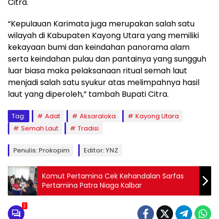
Citra.
“Kepulauan Karimata juga merupakan salah satu
wilayah di Kabupaten Kayong Utara yang memiliki
kekayaan bumi dan keindahan panorama alam
serta keindahan pulau dan pantainya yang sungguh
luar biasa maka pelaksanaan ritual semah laut
menjadi salah satu syukur atas melimpahnya hasil
laut yang diperoleh,” tambah Bupati Citra.
Tag:
Adat
Aksaraloka
Kayong Utara
Semah Laut
Tradisi
Penulis: Prokopim
Editor: YNZ
Komut Pertamina Cek Kehandalan Sarfas
Pertamina Patra Niaga Kalbar
2