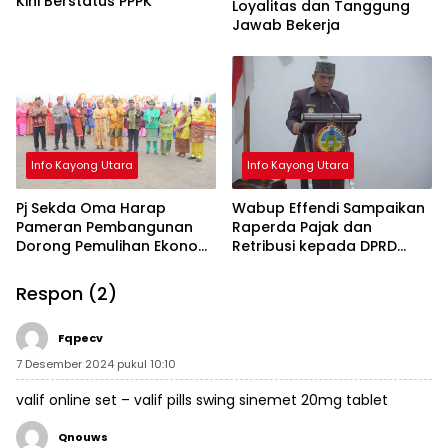
Kini Berstatus PPPK
Loyalitas dan Tanggung
Jawab Bekerja
Info Kayong Utara
Info Kayong Utara
Pj Sekda Oma Harap
Wabup Effendi Sampaikan
Pameran Pembangunan
Raperda Pajak dan
Dorong Pemulihan Ekonomi
Retribusi kepada DPRD
Masyarakat
Kayong Utara
Respon (2)
Fqpecv
7 Desember 2024 pukul 10:10
valif online set –
valif pills swing
sinemet 20mg tablet
Qnouws