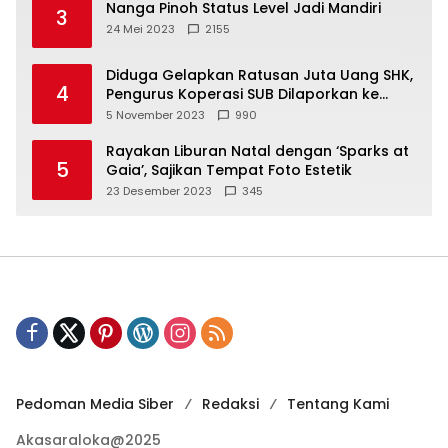
Nanga Pinoh Status Level Jadi Mandiri
3
24 Mei 2023
2155
Diduga Gelapkan Ratusan Juta Uang SHK,
4
Pengurus Koperasi SUB Dilaporkan ke
Polisi
5 November 2023
990
Rayakan Liburan Natal dengan ‘Sparks at
5
Gaia’, Sajikan Tempat Foto Estetik
23 Desember 2023
345
Pedoman Media Siber
Redaksi
Tentang Kami
Akasaraloka@2025