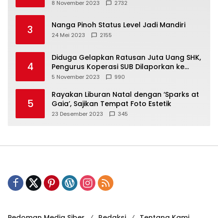
8 November 2023
2732
Nanga Pinoh Status Level Jadi Mandiri
3
24 Mei 2023
2155
Diduga Gelapkan Ratusan Juta Uang SHK,
4
Pengurus Koperasi SUB Dilaporkan ke
Polisi
5 November 2023
990
Rayakan Liburan Natal dengan ‘Sparks at
5
Gaia’, Sajikan Tempat Foto Estetik
23 Desember 2023
345
Pedoman Media Siber
Redaksi
Tentang Kami