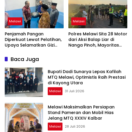
Melawi
Melawi
Penjamah Pangan
Polres Melawi Sita 28 Motor
Diperkuat Lewat Pelatihan,
dari Aksi Balap Liar di
Upaya Selamatkan Gizi
Nanga Pinoh, Mayoritas
Anak di Melawi
Pelajar
Baca Juga
Bupati Dadi Sunarya Lepas Kafilah
MTQ Melawi, Optimistis Raih Prestasi
di Kayong Utara
Melawi
31 Juli 2026
Melawi Maksimalkan Persiapan
Stand Pameran dan Mobil Hias
Jelang MTQ XXXIV Kalbar
Melawi
28 Juli 2026