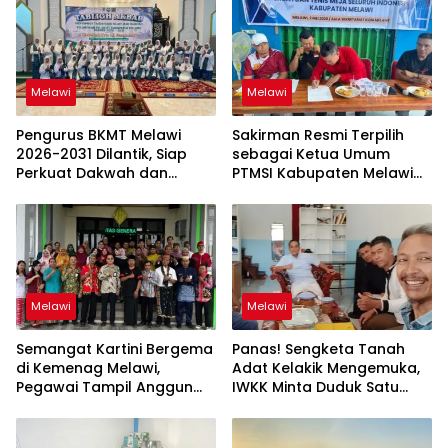
Melawi
Melawi
Pengurus BKMT Melawi
Sakirman Resmi Terpilih
2026-2031 Dilantik, Siap
sebagai Ketua Umum
Perkuat Dakwah dan
PTMSI Kabupaten Melawi
Dukung Sukses MTQ
Periode 2026–2030
Provinsi Kalbar
Melawi
Melawi
Semangat Kartini Bergema
Panas! Sengketa Tanah
di Kemenag Melawi,
Adat Kelakik Mengemuka,
Pegawai Tampil Anggun
IWKK Minta Duduk Satu
dengan Busana Adat
Meja—Diduga Ada “Ilmu
Nusantara
Butak Makan Sembilan”