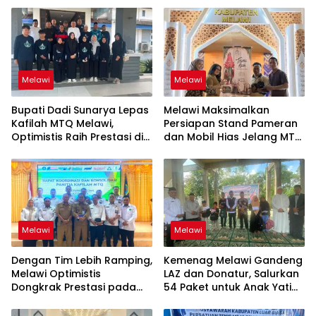
Melawi
Melawi
Bupati Dadi Sunarya Lepas
Melawi Maksimalkan
Kafilah MTQ Melawi,
Persiapan Stand Pameran
Optimistis Raih Prestasi di
dan Mobil Hias Jelang MTQ
Kayong Utara
XXXIV Kalbar
Melawi
Melawi
Dengan Tim Lebih Ramping,
Kemenag Melawi Gandeng
Melawi Optimistis
LAZ dan Donatur, Salurkan
Dongkrak Prestasi pada
54 Paket untuk Anak Yatim
MTQ XXXIV Kalbar
dan Penyandang
Disabilitas