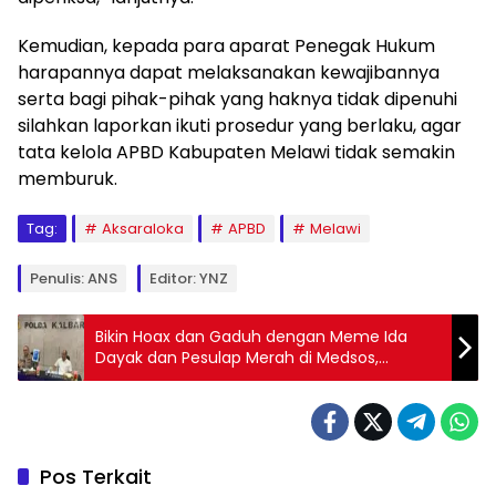
Kemudian, kepada para aparat Penegak Hukum
harapannya dapat melaksanakan kewajibannya
serta bagi pihak-pihak yang haknya tidak dipenuhi
silahkan laporkan ikuti prosedur yang berlaku, agar
tata kelola APBD Kabupaten Melawi tidak semakin
memburuk.
Tag:
Aksaraloka
APBD
Melawi
Penulis: ANS
Editor: YNZ
Bikin Hoax dan Gaduh dengan Meme Ida
Dayak dan Pesulap Merah di Medsos,
Narapidana di Rutan Sambas Ditangkap
Polisi
Pos Terkait