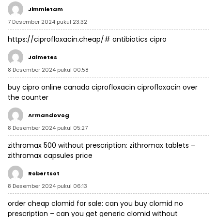
Jimmietam
7 Desember 2024 pukul 23:32
https://ciprofloxacin.cheap/#
antibiotics cipro
Jaimetes
8 Desember 2024 pukul 00:58
buy cipro online canada
ciprofloxacin
ciprofloxacin over
the counter
ArmandoVog
8 Desember 2024 pukul 05:27
zithromax 500 without prescription:
zithromax tablets
–
zithromax capsules price
Robertsot
8 Desember 2024 pukul 06:13
order cheap clomid for sale:
can you buy clomid no
prescription
– can you get generic clomid without