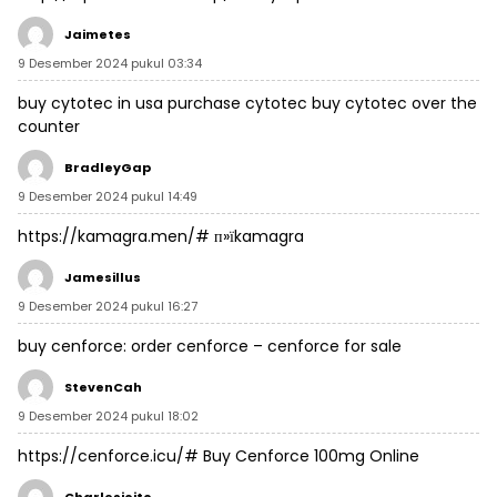
Jaimetes
9 Desember 2024 pukul 03:34
buy cytotec in usa
purchase cytotec
buy cytotec over the
counter
BradleyGap
9 Desember 2024 pukul 14:49
https://kamagra.men/#
п»їkamagra
Jamesillus
9 Desember 2024 pukul 16:27
buy cenforce:
order cenforce
– cenforce for sale
StevenCah
9 Desember 2024 pukul 18:02
https://cenforce.icu/#
Buy Cenforce 100mg Online