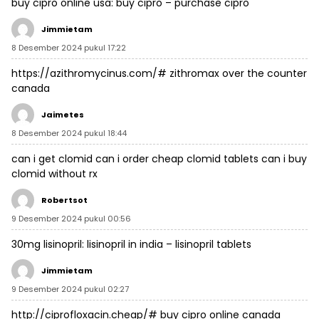
buy cipro online usa:
buy cipro
– purchase cipro
Jimmietam
8 Desember 2024 pukul 17:22
https://azithromycinus.com/#
zithromax over the counter
canada
Jaimetes
8 Desember 2024 pukul 18:44
can i get clomid
can i order cheap clomid tablets
can i buy
clomid without rx
Robertsot
9 Desember 2024 pukul 00:56
30mg lisinopril:
lisinopril in india
– lisinopril tablets
Jimmietam
9 Desember 2024 pukul 02:27
http://ciprofloxacin.cheap/#
buy cipro online canada