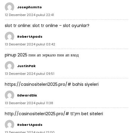
JosephsmIto
12 Desember 2024 pukul 22:41
slot tr online:
slot tr online
– slot oyunlar?
RobertApads
13 Desember 2024 pukul 03:42
pinup 2025
пин ап зеркало
пин ап вход
JustinPak
13 Desember 2024 pukul 09:51
https://casinositeleri2025.pro/#
bahis siyeleri
EdwardDix
13 Desember 2024 pukul 11:38
http://casinositeleri2025.pro/#
tГјm bet siteleri
RobertApads
13 Desember 2024 pukul 12:00