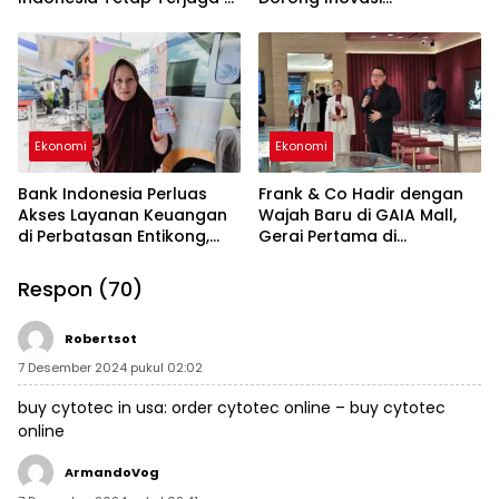
Tengah Perlambatan
Pembelajaran Al-Qur’an di
Global
Indonesia
Ekonomi
Ekonomi
Bank Indonesia Perluas
Frank & Co Hadir dengan
Akses Layanan Keuangan
Wajah Baru di GAIA Mall,
di Perbatasan Entikong,
Gerai Pertama di
QRIS Cross Border Jadi
Kalimantan Usung Konsep
Andalan
Terbaru
Respon (70)
Robertsot
7 Desember 2024 pukul 02:02
buy cytotec in usa:
order cytotec online
– buy cytotec
online
ArmandoVog