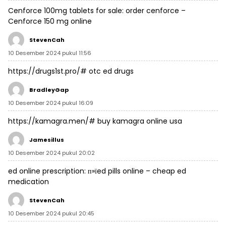
Cenforce 100mg tablets for sale:
order cenforce
–
Cenforce 150 mg online
StevenCah
10 Desember 2024 pukul 11:56
https://drugs1st.pro/#
otc ed drugs
BradleyGap
10 Desember 2024 pukul 16:09
https://kamagra.men/#
buy kamagra online usa
Jamesillus
10 Desember 2024 pukul 20:02
ed online prescription:
п»їed pills online
– cheap ed
medication
StevenCah
10 Desember 2024 pukul 20:45