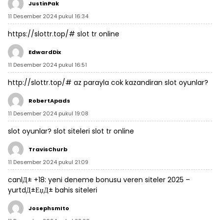
JustinPak
11 Desember 2024 pukul 16:34
https://slottr.top/#
slot tr online
EdwardDix
11 Desember 2024 pukul 16:51
http://slottr.top/#
az parayla cok kazandiran slot oyunlar?
RobertApads
11 Desember 2024 pukul 19:08
slot oyunlar?
slot siteleri
slot tr online
TravisChurb
11 Desember 2024 pukul 21:09
canlД± +18:
yeni deneme bonusu veren siteler 2025
–
yurtdД±ЕџД± bahis siteleri
JosephsmIto