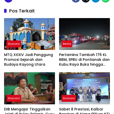
Pos Terkait
Ekonomi
Berita
MTQ XXXIV Jadi Panggung
Pertamina Tambah 176 KL
Promosi Sejarah dan
BBM, SPBU di Pontianak dan
Budaya Kayong Utara
Kubu Raya Buka hingga
Tengah Malam untuk Urai
Antrean
Ekonomi
Ekonomi
DIB Mengajar Tinggalkan
Sabet 8 Prestasi, Kalbar
Jejak di Pulau Pelapis, Guru
Bersinar di Ajang FESyar KTI