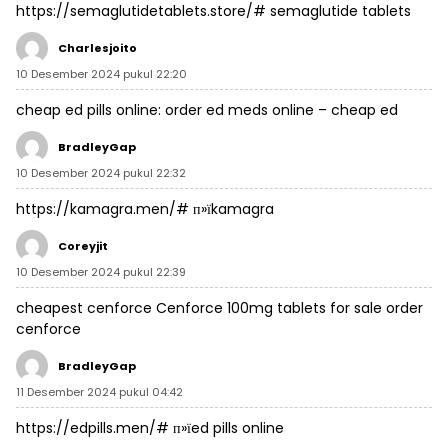
https://semaglutidetablets.store/#
semaglutide tablets
Charlesjoito
10 Desember 2024 pukul 22:20
cheap ed pills online:
order ed meds online
– cheap ed
BradleyGap
10 Desember 2024 pukul 22:32
https://kamagra.men/#
п»їkamagra
Coreyjit
10 Desember 2024 pukul 22:39
cheapest cenforce
Cenforce 100mg tablets for sale
order
cenforce
BradleyGap
11 Desember 2024 pukul 04:42
https://edpills.men/#
п»їed pills online