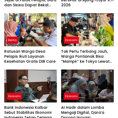
dan Siswa Dapat Bekal
2026
Baru
Berita
Ekonomi
Ratusan Warga Desa
Tak Perlu Terbang Jauh,
Pelapis Ikuti Layanan
Warga Pontianak Bisa
Kesehatan Gratis DIB Care
“Mampir” ke Tokyo Lewat
Kuliner Jepang
Ekonomi
Ekonomi
Bank Indonesia Kalbar
AI Hadir dalam Lomba
Sebut Stabilitas Ekonomi
Mengaji Digital, Qara’a
Indonesia Tetap Terjaga di
Dorong Inovasi