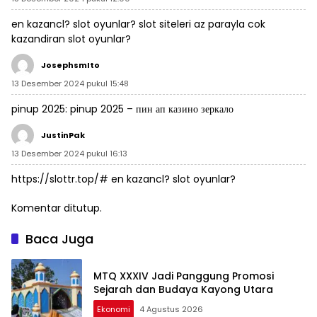
en kazancl? slot oyunlar?
slot siteleri
az parayla cok
kazandiran slot oyunlar?
JosephsmIto
13 Desember 2024 pukul 15:48
pinup 2025:
pinup 2025
– пин ап казино зеркало
JustinPak
13 Desember 2024 pukul 16:13
https://slottr.top/#
en kazancl? slot oyunlar?
Komentar ditutup.
Baca Juga
MTQ XXXIV Jadi Panggung Promosi
Sejarah dan Budaya Kayong Utara
Ekonomi
4 Agustus 2026