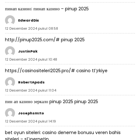
пинап казино:
пинап казино
– pinup 2025
EdwardDix
12 Desember 2024 pukul 08:58
http://pinup2025.com/#
pinup 2025
JustinPak
12 Desember 2024 pukul 10:48
https://casinositeleri2025.pro/#
casino tГјrkiye
RobertApads
12 Desember 2024 pukul 11:04
пин ап казино зеркало
pinup 2025
pinup 2025
JosephsmIto
12 Desember 2024 pukul 14:19
bet oyun siteleri:
casino deneme bonusu veren bahis
siteleri
– sГјpernetin