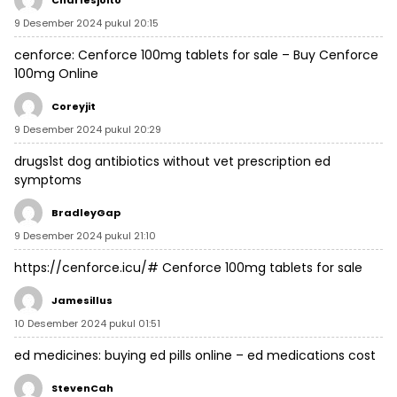
Charlesjoito
9 Desember 2024 pukul 20:15
cenforce:
Cenforce 100mg tablets for sale
– Buy Cenforce
100mg Online
Coreyjit
9 Desember 2024 pukul 20:29
drugs1st
dog antibiotics without vet prescription
ed
symptoms
BradleyGap
9 Desember 2024 pukul 21:10
https://cenforce.icu/#
Cenforce 100mg tablets for sale
Jamesillus
10 Desember 2024 pukul 01:51
ed medicines:
buying ed pills online
– ed medications cost
StevenCah