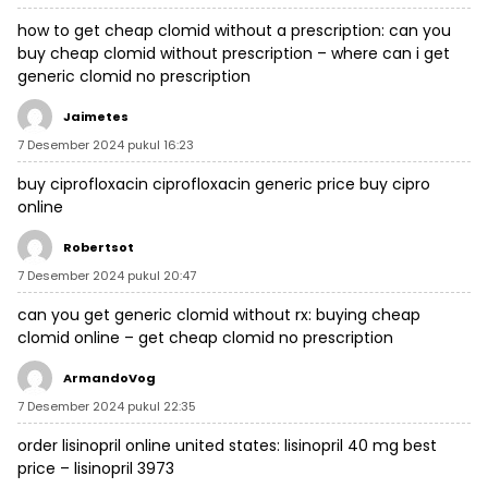
how to get cheap clomid without a prescription:
can you
buy cheap clomid without prescription
– where can i get
generic clomid no prescription
Jaimetes
7 Desember 2024 pukul 16:23
buy ciprofloxacin
ciprofloxacin generic price
buy cipro
online
Robertsot
7 Desember 2024 pukul 20:47
can you get generic clomid without rx:
buying cheap
clomid online
– get cheap clomid no prescription
ArmandoVog
7 Desember 2024 pukul 22:35
order lisinopril online united states:
lisinopril 40 mg best
price
– lisinopril 3973