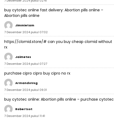
7 Desember 2024 pukul 02:41
buy cytotec online fast delivery:
Abortion pills online
–
Abortion pills online
Jimmietam
7 Desember 2024 pukul 07:02
https://clomid.store/#
can you buy cheap clomid without
rx
Jaimetes
7 Desember 2024 pukul 07:27
purchase cipro
cipro
buy cipro no rx
ArmandoVog
7 Desember 2024 pukul 09:31
buy cytotec online:
Abortion pills online
– purchase cytotec
Robertsot
7 Desember 2024 pukul 11:41