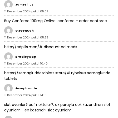
Jamesillus
11 Desember 2024 pukul 05:07
Buy Cenforce 100mg Online:
cenforce
– order cenforce
StevenCah
11 Desember 2024 pukul 05:23
http://edpills.men/#
discount ed meds
BradleyGap
11 Desember 2024 pukul 10:40
https://semaglutidetablets.store/#
rybelsus semaglutide
tablets
JosephsmIto
11 Desember 2024 pukul 14:05
slot oyunlar? puf noktalar?:
az parayla cok kazandiran slot
oyunlar?
– en kazancl? slot oyunlar?