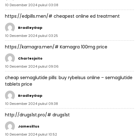
10 Desember 2024 pukul 03:08
https://edpills.men/#
cheapest online ed treatment
BradleyGap
10 Desember 2024 pukul 03:25
https://kamagra.men/#
Kamagra 100mg price
Charlesjoito
10 Desember 2024 pukul 09:06
cheap semaglutide pills:
buy rybelsus online
– semaglutide
tablets price
BradleyGap
10 Desember 2024 pukul 09:38
http://drugs1st.pro/#
drugs1st
Jamesillus
10 Desember 2024 pukul 10:52