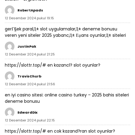
RobertApads
12 Desember 2024 pukul 19:15
gerГ§ek paralД± slot uygulamalarД±
deneme bonusu
veren yeni siteler 2025
yabancД± Еџans oyunlarД± siteleri
JustinPak
12 Desember 2024 pukul 21:25
https://slottr.top/#
en kazancl? slot oyunlar?
TravisChurb
12 Desember 2024 pukul 21:56
en iyi casino sitesi:
online casino turkey
– 2025 bahis siteleri
deneme bonusu
EdwardDix
12 Desember 2024 pukul 22:15
https://slottr.top/#
en cok kazand?ran slot oyunlar?