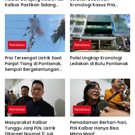
Kalbar Pastikan Sidang
Kronologi Kasus Pria
Disiplin Digelar
Kesetrum di Atas Tiang
Listrik
Peristiwa
Peristiwa
Pria Tersengat Listrik Saat
Polisi Ungkap Kronologi
Panjat Tiang di Pontianak,
Ledakan di Butu Pontianak
Sempat Bergelantungan
Sebelum Dievakuasi
Peristiwa
Peristiwa
Masyarakat Kalbar
Pemadaman Berhari-hari,
Tunggu Janji PLN, Listrik
PLN Kalbar Hanya Bisa
Ditarget Normal 11 Juli
Minta Maaf