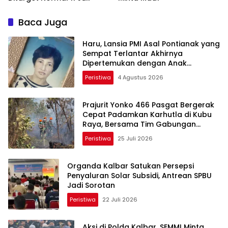
Baca Juga
Haru, Lansia PMI Asal Pontianak yang
Sempat Terlantar Akhirnya
Dipertemukan dengan Anak
Kandung
Peristiwa
4 Agustus 2026
Prajurit Yonko 466 Pasgat Bergerak
Cepat Padamkan Karhutla di Kubu
Raya, Bersama Tim Gabungan
Cegah Meluasnya Api
Peristiwa
25 Juli 2026
Organda Kalbar Satukan Persepsi
Penyaluran Solar Subsidi, Antrean SPBU
Jadi Sorotan
Peristiwa
22 Juli 2026
Aksi di Polda Kalbar, SEMMI Minta