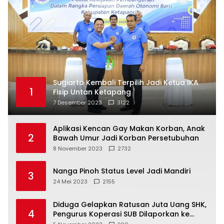
Sugiarto Kembali Terpilih Jadi Ketua IKA
1
Fisip Untan Ketapang
7 Desember 2023
3122
Aplikasi Kencan Gay Makan Korban, Anak
2
Bawah Umur Jadi Korban Persetubuhan
8 November 2023
2732
Nanga Pinoh Status Level Jadi Mandiri
3
24 Mei 2023
2155
Diduga Gelapkan Ratusan Juta Uang SHK,
4
Pengurus Koperasi SUB Dilaporkan ke
Polisi