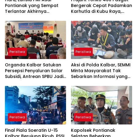
Pontianak yang Sempat
Bergerak Cepat Padamkan
Terlantar Akhirnya
Karhutla di Kubu Raya,
Dipertemukan dengan
Bersama Tim Gabungan
Anak Kandung
Cegah Meluasnya Api
Peristiwa
Peristiwa
Organda Kalbar Satukan
Aksi di Polda Kalbar, SEMMI
Persepsi Penyaluran Solar
Minta Masyarakat Tak
Subsidi, Antrean SPBU Jadi
Sebarkan Informasi yang
Sorotan
Belum Terverifikasi
Peristiwa
Peristiwa
Final Piala Soeratin U-15
Kapolsek Pontianak
Kalbar Berujung Ricuh, PSSI
Selatan Beberkan