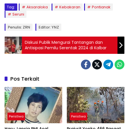
Tag:
Aksaraloka
Kebakaran
Pontianak
Seruni
Penulis: ZRN
Editor: YNZ
Diskusi Publik Mengurai Tantangan dan
Antisipasi Pemilu Serentak 2024 di Kalbar
Pos Terkait
Peristiwa
Peristiwa
Haru, Lansia PMI Asal
Prajurit Yonko 466 Pasgat