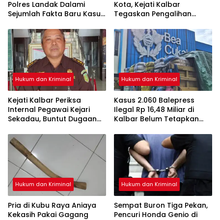
Polres Landak Dalami
Kota, Kejati Kalbar
Sejumlah Fakta Baru Kasus
Tegaskan Pengalihan
Kematian Veggie
Penahanan Kewenangan
Hakim
Hukum dan Kriminal
Hukum dan Kriminal
Kejati Kalbar Periksa
Kasus 2.060 Balepress
Internal Pegawai Kejari
Ilegal Rp 16,48 Miliar di
Sekadau, Buntut Dugaan
Kalbar Belum Tetapkan
Perampasan Emas
Tersangka, Enam Saksi
Sudah Diperiksa
Hukum dan Kriminal
Hukum dan Kriminal
Pria di Kubu Raya Aniaya
Sempat Buron Tiga Pekan,
Kekasih Pakai Gagang
Pencuri Honda Genio di