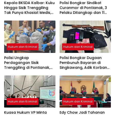
Kepala BKSDA Kalbar: Kuku
Polisi Bongkar Sindikat
Hingga Sisik Trenggiling
Curanmor di Pontianak, 3
Tak Punya Khasiat Medis,
Pelaku Ditangkap dan 11
Itu Cuma Mitos
Motor Disita
Hukum dan Kriminal
Hukum dan Kriminal
Polisi Ungkap
Polisi Bongkar Dugaan
Perdagangan Sisik
Pembunuh Bayaran di
Trenggiling di Pontianak,
Singkawang, Adik Korban
Sita 551 Kg Sisik dan 42 Kg
Jadi Tersangka
Kuku
Hukum dan Kriminal
Hukum dan Kriminal
Kuasa Hukum VP Minta
Edy Chow Jadi Tahanan