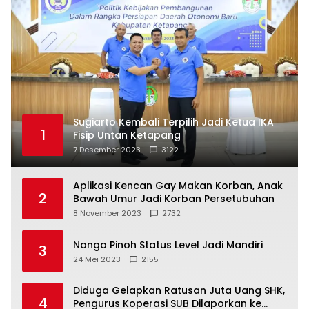
Sugiarto Kembali Terpilih Jadi Ketua IKA
1
Fisip Untan Ketapang
7 Desember 2023
3122
Aplikasi Kencan Gay Makan Korban, Anak
2
Bawah Umur Jadi Korban Persetubuhan
8 November 2023
2732
Nanga Pinoh Status Level Jadi Mandiri
3
24 Mei 2023
2155
Diduga Gelapkan Ratusan Juta Uang SHK,
4
Pengurus Koperasi SUB Dilaporkan ke