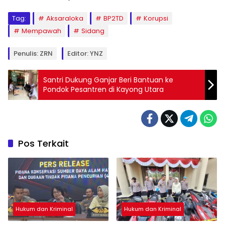
Tag:
Aksaraloka
BP2TD
Korupsi
Mempawah
Sidang
Penulis: ZRN
Editor: YNZ
Santri Dukung Ganjar Beri Bantuan ke
Pondok Pesantren di Kayong Utara
Pos Terkait
Hukum dan Kriminal
Hukum dan Kriminal