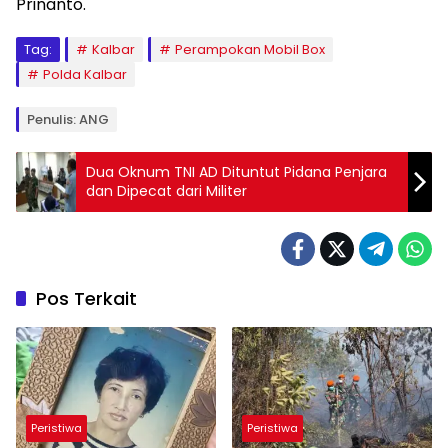
Prinanto.
Tag:
Kalbar
Perampokan Mobil Box
Polda Kalbar
Penulis: ANG
Dua Oknum TNI AD Dituntut Pidana Penjara
dan Dipecat dari Militer
Pos Terkait
Peristiwa
Peristiwa