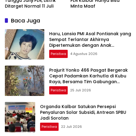
Tunggu Janji PLN, Listrik
PLN Kalbar Hanya Bisa
Ditarget Normal 11 Juli
Minta Maaf
Baca Juga
Haru, Lansia PMI Asal Pontianak yang
Sempat Terlantar Akhirnya
Dipertemukan dengan Anak
Kandung
Peristiwa
4 Agustus 2026
Prajurit Yonko 466 Pasgat Bergerak
Cepat Padamkan Karhutla di Kubu
Raya, Bersama Tim Gabungan
Cegah Meluasnya Api
Peristiwa
25 Juli 2026
Organda Kalbar Satukan Persepsi
Penyaluran Solar Subsidi, Antrean SPBU
Jadi Sorotan
Peristiwa
22 Juli 2026