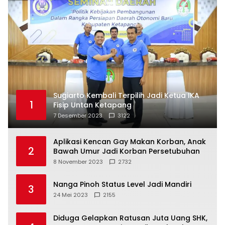
Sugiarto Kembali Terpilih Jadi Ketua IKA
1
Fisip Untan Ketapang
7 Desember 2023
3122
Aplikasi Kencan Gay Makan Korban, Anak
2
Bawah Umur Jadi Korban Persetubuhan
8 November 2023
2732
Nanga Pinoh Status Level Jadi Mandiri
3
24 Mei 2023
2155
Diduga Gelapkan Ratusan Juta Uang SHK,