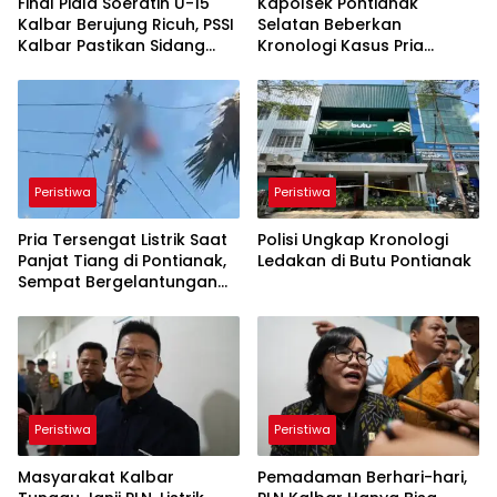
Final Piala Soeratin U-15
Kapolsek Pontianak
Kalbar Berujung Ricuh, PSSI
Selatan Beberkan
Kalbar Pastikan Sidang
Kronologi Kasus Pria
Disiplin Digelar
Kesetrum di Atas Tiang
Listrik
Peristiwa
Peristiwa
Pria Tersengat Listrik Saat
Polisi Ungkap Kronologi
Panjat Tiang di Pontianak,
Ledakan di Butu Pontianak
Sempat Bergelantungan
Sebelum Dievakuasi
Peristiwa
Peristiwa
Masyarakat Kalbar
Pemadaman Berhari-hari,