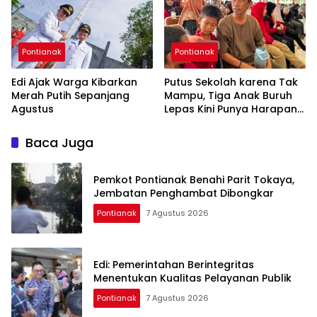
Pontianak
Pontianak
Edi Ajak Warga Kibarkan
Putus Sekolah karena Tak
Merah Putih Sepanjang
Mampu, Tiga Anak Buruh
Agustus
Lepas Kini Punya Harapan
Baru di Sekolah Rakyat
Baca Juga
Pemkot Pontianak Benahi Parit Tokaya,
Jembatan Penghambat Dibongkar
Pontianak
7 Agustus 2026
Edi: Pemerintahan Berintegritas
Menentukan Kualitas Pelayanan Publik
Pontianak
7 Agustus 2026