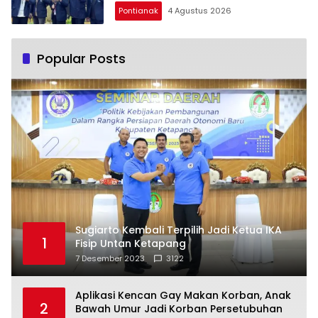
Pontianak
4 Agustus 2026
Popular Posts
Sugiarto Kembali Terpilih Jadi Ketua IKA
1
Fisip Untan Ketapang
7 Desember 2023
3122
Aplikasi Kencan Gay Makan Korban, Anak
2
Bawah Umur Jadi Korban Persetubuhan