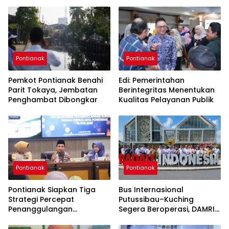
Pontianak
Pontianak
Pemkot Pontianak Benahi
Edi: Pemerintahan
Parit Tokaya, Jembatan
Berintegritas Menentukan
Penghambat Dibongkar
Kualitas Pelayanan Publik
Pontianak
Pontianak
Pontianak Siapkan Tiga
Bus Internasional
Strategi Percepat
Putussibau–Kuching
Penanggulangan
Segera Beroperasi, DAMRI
Kemiskinan
Kantongi Restu Pemerintah
Sarawak