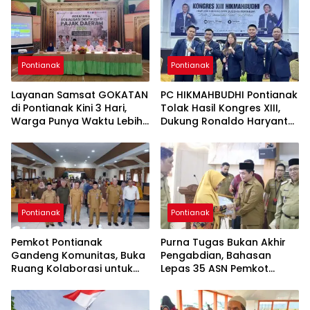
Pontianak
Pontianak
Layanan Samsat GOKATAN
PC HIKMAHBUDHI Pontianak
di Pontianak Kini 3 Hari,
Tolak Hasil Kongres XIII,
Warga Punya Waktu Lebih
Dukung Ronaldo Haryanto
Lama Bayar Pajak
Jadi Ketua Umum
Pontianak
Pontianak
Pemkot Pontianak
Purna Tugas Bukan Akhir
Gandeng Komunitas, Buka
Pengabdian, Bahasan
Ruang Kolaborasi untuk
Lepas 35 ASN Pemkot
Pembangunan Kota
Pontianak