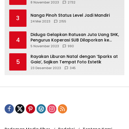
8 November 2023
2732
Nanga Pinoh Status Level Jadi Mandiri
3
24 Mei 2023
2155
Diduga Gelapkan Ratusan Juta Uang SHK,
4
Pengurus Koperasi SUB Dilaporkan ke
Polisi
5 November 2023
990
Rayakan Liburan Natal dengan ‘Sparks at
5
Gaia’, Sajikan Tempat Foto Estetik
23 Desember 2023
345