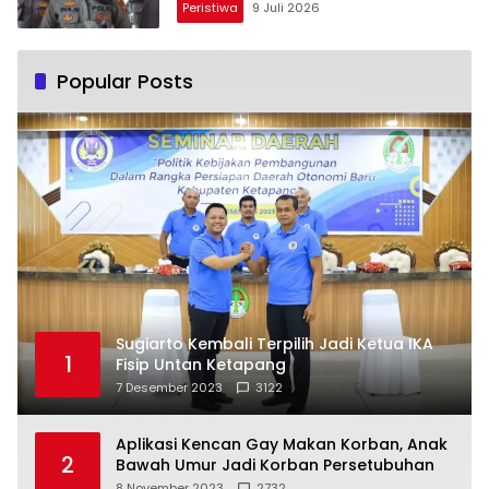
Peristiwa
9 Juli 2026
Popular Posts
Sugiarto Kembali Terpilih Jadi Ketua IKA
1
Fisip Untan Ketapang
7 Desember 2023
3122
Aplikasi Kencan Gay Makan Korban, Anak
2
Bawah Umur Jadi Korban Persetubuhan
8 November 2023
2732