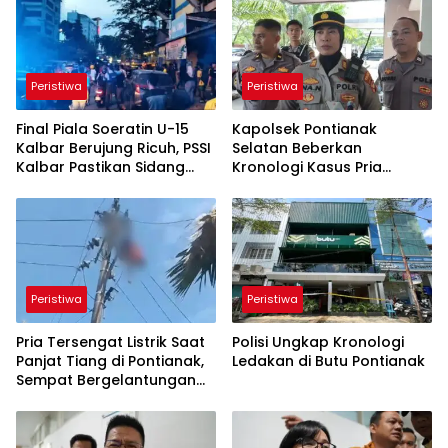
Peristiwa
Peristiwa
Final Piala Soeratin U-15
Kapolsek Pontianak
Kalbar Berujung Ricuh, PSSI
Selatan Beberkan
Kalbar Pastikan Sidang
Kronologi Kasus Pria
Disiplin Digelar
Kesetrum di Atas Tiang
Listrik
Peristiwa
Peristiwa
Pria Tersengat Listrik Saat
Polisi Ungkap Kronologi
Panjat Tiang di Pontianak,
Ledakan di Butu Pontianak
Sempat Bergelantungan
Sebelum Dievakuasi