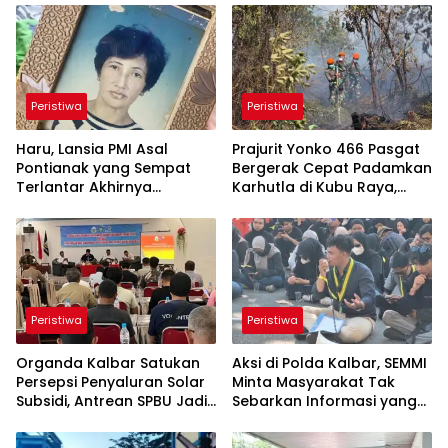
Peristiwa
Peristiwa
Haru, Lansia PMI Asal
Prajurit Yonko 466 Pasgat
Pontianak yang Sempat
Bergerak Cepat Padamkan
Terlantar Akhirnya
Karhutla di Kubu Raya,
Dipertemukan dengan
Bersama Tim Gabungan
Anak Kandung
Cegah Meluasnya Api
Peristiwa
Peristiwa
Organda Kalbar Satukan
Aksi di Polda Kalbar, SEMMI
Persepsi Penyaluran Solar
Minta Masyarakat Tak
Subsidi, Antrean SPBU Jadi
Sebarkan Informasi yang
Sorotan
Belum Terverifikasi