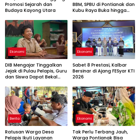
Promosi Sejarah dan
BBM, SPBU di Pontianak dan
Budaya Kayong Utara
Kubu Raya Buka hingga
Tengah Malam untuk Urai
Antrean
Ekonomi
Ekonomi
DIB Mengajar Tinggalkan
Sabet 8 Prestasi, Kalbar
Jejak di Pulau Pelapis, Guru
Bersinar di Ajang FESyar KTI
dan Siswa Dapat Bekal
2026
Baru
Berita
Ekonomi
Ratusan Warga Desa
Tak Perlu Terbang Jauh,
Pelapis Ikuti Layanan
Warga Pontianak Bisa