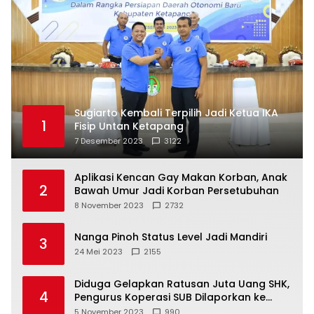
Sugiarto Kembali Terpilih Jadi Ketua IKA
1
Fisip Untan Ketapang
7 Desember 2023
3122
Aplikasi Kencan Gay Makan Korban, Anak
2
Bawah Umur Jadi Korban Persetubuhan
8 November 2023
2732
Nanga Pinoh Status Level Jadi Mandiri
3
24 Mei 2023
2155
Diduga Gelapkan Ratusan Juta Uang SHK,
4
Pengurus Koperasi SUB Dilaporkan ke
Polisi
5 November 2023
990