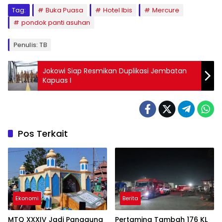
Tag:
Buka Puasa
Hotel Ibis
Mercure
pondok panti asuhan
Penulis: TB
Jokowi Siap Resmikan Duplikasi Jembatan
Kapuas I
Pos Terkait
Ekonomi
Berita
MTQ XXXIV Jadi Panggung
Pertamina Tambah 176 KL