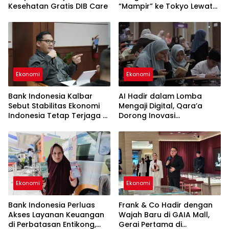
Kesehatan Gratis DIB Care
“Mampir” ke Tokyo Lewat
Kuliner Jepang
Ekonomi
Ekonomi
Bank Indonesia Kalbar
AI Hadir dalam Lomba
Sebut Stabilitas Ekonomi
Mengaji Digital, Qara’a
Indonesia Tetap Terjaga di
Dorong Inovasi
Tengah Perlambatan
Pembelajaran Al-Qur’an di
Global
Indonesia
Ekonomi
Ekonomi
Bank Indonesia Perluas
Frank & Co Hadir dengan
Akses Layanan Keuangan
Wajah Baru di GAIA Mall,
di Perbatasan Entikong,
Gerai Pertama di