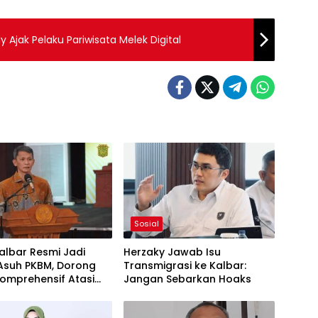
Ajak Pelaku Pariwisata Melek Digital
Sosial
Kalbar Resmi Jadi
Herzaky Jawab Isu
Asuh PKBM, Dorong
Transmigrasi ke Kalbar:
Komprehensif Atasi
Jangan Sebarkan Hoaks
tus Sekolah