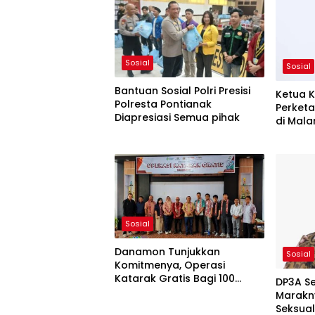
Sosial
Sosial
Bantuan Sosial Polri Presisi
Ketua K
Polresta Pontianak
Perket
Diapresiasi Semua pihak
di Mala
Sosial
Danamon Tunjukkan
Sosial
Komitmenya, Operasi
Katarak Gratis Bagi 100
DP3A Se
Pasien Kurang Mampu di
Marakn
Sintang
Seksua