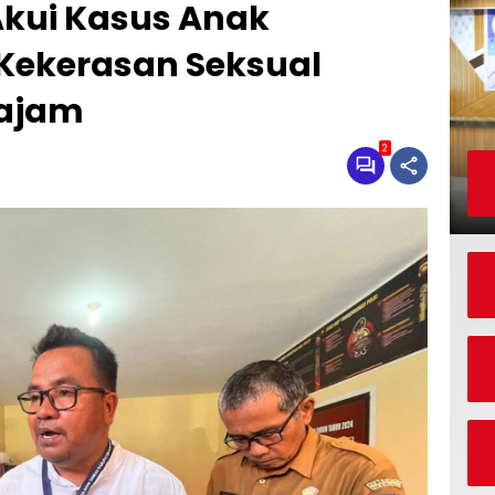
kui Kasus Anak
 Kekerasan Seksual
sajam
2