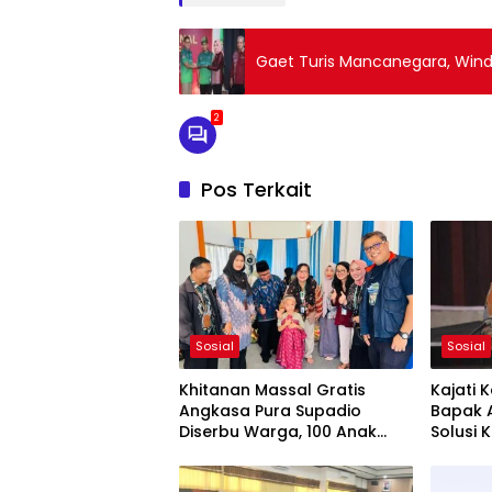
Gaet Turis Mancanegara, Windy 
2
Pos Terkait
Sosial
Sosial
Khitanan Massal Gratis
Kajati 
Angkasa Pura Supadio
Bapak 
Diserbu Warga, 100 Anak
Solusi 
Jadi Peserta
Anak Pu