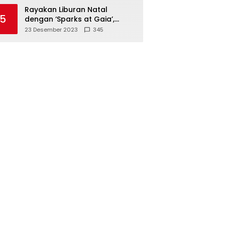
Polisi
Rayakan Liburan Natal
5
dengan ‘Sparks at Gaia’,
Sajikan Tempat Foto Estetik
23 Desember 2023
345