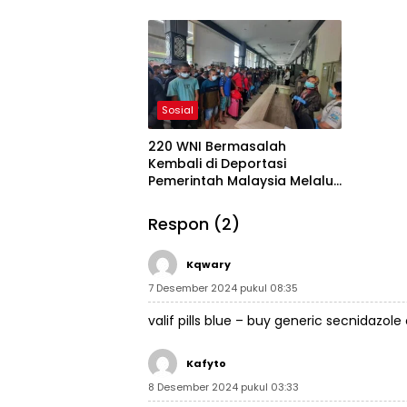
Kalbar
Sosial
220 WNI Bermasalah
Kembali di Deportasi
Pemerintah Malaysia Melalu
PLBN Entikong
Respon (2)
Kqwary
7 Desember 2024 pukul 08:35
valif pills blue –
buy generic secnidazole 
Kafyto
8 Desember 2024 pukul 03:33