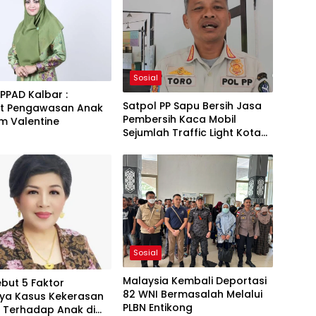
Sosial
PPAD Kalbar :
Satpol PP Sapu Bersih Jasa
at Pengawasan Anak
Pembersih Kaca Mobil
m Valentine
Sejumlah Traffic Light Kota
Pontianak, Terungkap Modus
Ancaman Menggunakan Besi
Sosial
Malaysia Kembali Deportasi
but 5 Faktor
82 WNI Bermasalah Melalui
ya Kasus Kekerasan
PLBN Entikong
l Terhadap Anak di