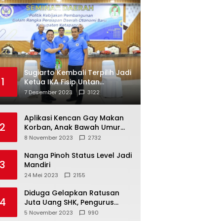
Sugiarto Kembali Terpilih Jadi
1
Ketua IKA Fisip Untan
Ketapang
7 Desember 2023
3122
Aplikasi Kencan Gay Makan
2
Korban, Anak Bawah Umur
Jadi Korban Persetubuhan
8 November 2023
2732
Nanga Pinoh Status Level Jadi
3
Mandiri
24 Mei 2023
2155
Diduga Gelapkan Ratusan
4
Juta Uang SHK, Pengurus
Koperasi SUB Dilaporkan ke
5 November 2023
990