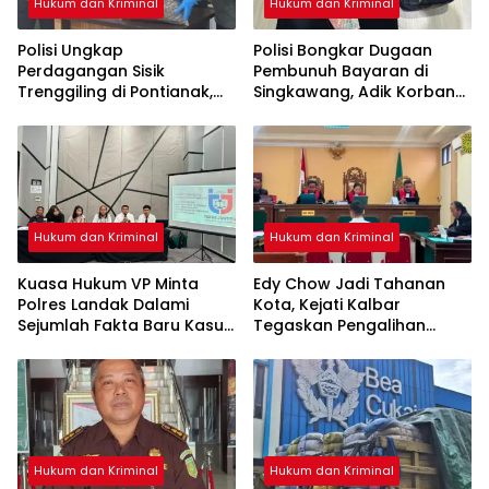
Hukum dan Kriminal
Hukum dan Kriminal
Polisi Ungkap
Polisi Bongkar Dugaan
Perdagangan Sisik
Pembunuh Bayaran di
Trenggiling di Pontianak,
Singkawang, Adik Korban
Sita 551 Kg Sisik dan 42 Kg
Jadi Tersangka
Kuku
Hukum dan Kriminal
Hukum dan Kriminal
Kuasa Hukum VP Minta
Edy Chow Jadi Tahanan
Polres Landak Dalami
Kota, Kejati Kalbar
Sejumlah Fakta Baru Kasus
Tegaskan Pengalihan
Kematian Veggie
Penahanan Kewenangan
Hakim
Hukum dan Kriminal
Hukum dan Kriminal