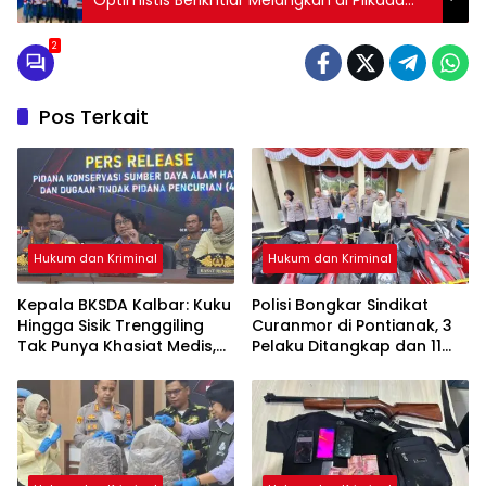
Ketapang
2
Pos Terkait
Hukum dan Kriminal
Hukum dan Kriminal
Kepala BKSDA Kalbar: Kuku
Polisi Bongkar Sindikat
Hingga Sisik Trenggiling
Curanmor di Pontianak, 3
Tak Punya Khasiat Medis,
Pelaku Ditangkap dan 11
Itu Cuma Mitos
Motor Disita