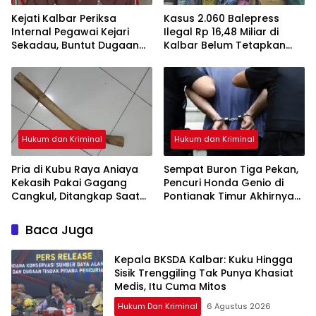
Kejati Kalbar Periksa
Kasus 2.060 Balepress
Internal Pegawai Kejari
Ilegal Rp 16,48 Miliar di
Sekadau, Buntut Dugaan
Kalbar Belum Tetapkan
Perampasan Emas
Tersangka, Enam Saksi
Sudah Diperiksa
Hukum dan Kriminal
Hukum dan Kriminal
Pria di Kubu Raya Aniaya
Sempat Buron Tiga Pekan,
Kekasih Pakai Gagang
Pencuri Honda Genio di
Cangkul, Ditangkap Saat
Pontianak Timur Akhirnya
Hendak Kabur Naik Kapal
Dibekuk Tim Berang-
Berang
Baca Juga
Kepala BKSDA Kalbar: Kuku Hingga
Sisik Trenggiling Tak Punya Khasiat
Medis, Itu Cuma Mitos
Hukum Dan Kriminal
6 Agustus 2026