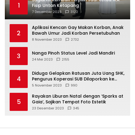
1
Fisip Untan Ketapang
7 Desember 2023
3122
Aplikasi Kencan Gay Makan Korban, Anak
2
Bawah Umur Jadi Korban Persetubuhan
8 November 2023
2732
Nanga Pinoh Status Level Jadi Mandiri
3
24 Mei 2023
2155
Diduga Gelapkan Ratusan Juta Uang SHK,
4
Pengurus Koperasi SUB Dilaporkan ke
Polisi
5 November 2023
990
Rayakan Liburan Natal dengan ‘Sparks at
5
Gaia’, Sajikan Tempat Foto Estetik
23 Desember 2023
345