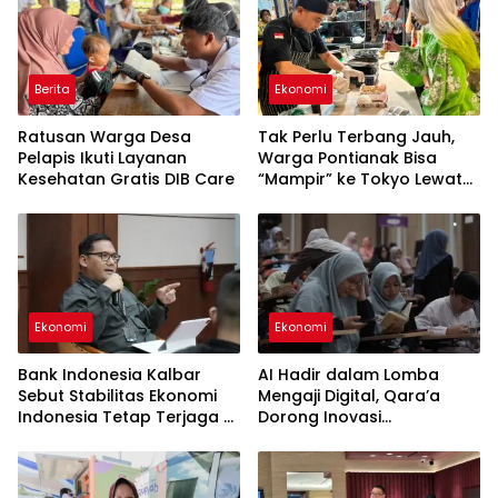
Berita
Ekonomi
Ratusan Warga Desa
Tak Perlu Terbang Jauh,
Pelapis Ikuti Layanan
Warga Pontianak Bisa
Kesehatan Gratis DIB Care
“Mampir” ke Tokyo Lewat
Kuliner Jepang
Ekonomi
Ekonomi
Bank Indonesia Kalbar
AI Hadir dalam Lomba
Sebut Stabilitas Ekonomi
Mengaji Digital, Qara’a
Indonesia Tetap Terjaga di
Dorong Inovasi
Tengah Perlambatan
Pembelajaran Al-Qur’an di
Global
Indonesia