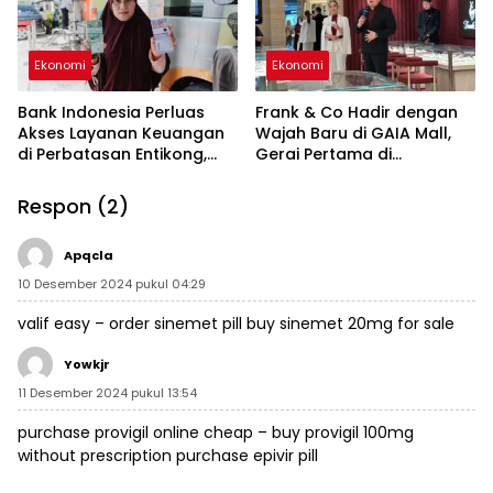
Ekonomi
Ekonomi
Bank Indonesia Perluas
Frank & Co Hadir dengan
Akses Layanan Keuangan
Wajah Baru di GAIA Mall,
di Perbatasan Entikong,
Gerai Pertama di
QRIS Cross Border Jadi
Kalimantan Usung Konsep
Andalan
Terbaru
Respon (2)
Apqcla
10 Desember 2024 pukul 04:29
valif easy –
order sinemet pill
buy sinemet 20mg for sale
Yowkjr
11 Desember 2024 pukul 13:54
purchase provigil online cheap –
buy provigil 100mg
without prescription
purchase epivir pill