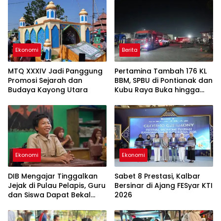
Ekonomi
Berita
MTQ XXXIV Jadi Panggung
Pertamina Tambah 176 KL
Promosi Sejarah dan
BBM, SPBU di Pontianak dan
Budaya Kayong Utara
Kubu Raya Buka hingga
Tengah Malam untuk Urai
Antrean
Ekonomi
Ekonomi
DIB Mengajar Tinggalkan
Sabet 8 Prestasi, Kalbar
Jejak di Pulau Pelapis, Guru
Bersinar di Ajang FESyar KTI
dan Siswa Dapat Bekal
2026
Baru