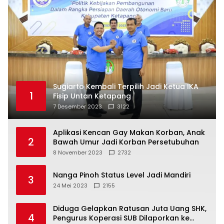
Sugiarto Kembali Terpilih Jadi Ketua IKA
1
Fisip Untan Ketapang
7 Desember 2023
3122
Aplikasi Kencan Gay Makan Korban, Anak
2
Bawah Umur Jadi Korban Persetubuhan
8 November 2023
2732
Nanga Pinoh Status Level Jadi Mandiri
3
24 Mei 2023
2155
Diduga Gelapkan Ratusan Juta Uang SHK,
4
Pengurus Koperasi SUB Dilaporkan ke