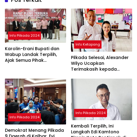
Info Pilkada 2024
Info Ketapang
Karolin-Erani Bupati dan
Wabup Landak Terpilih,
Pilkada Selesai, Alexander
Ajak Semua Pihak
Wilyo Ucapkan
Bergandengan
Terimakasih kepada
Masyarakat Ketapang
Info Pilkada 2024
Info Pilkada 2024
Kembali Terpilih, Ini
Demokrat Menang Pilkada
Langkah Edi Kamtono
9 Daerah di Kalbar, Evi