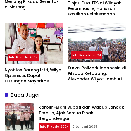
Menang Pilkada Serentak
Tinjau Dua TPS di Wilayah
di Sintang
Perumnas IV, Harisson
Pastikan Pelaksanaan
Pilkada Serentak 2024
Aman
Info Pilkada 2024
Info Pilkada 2024
Survei PolMark Indonesia di
Nyoblos Bareng Istri, Wilyo
Pilkada Ketapang,
Optimistis Dapat
Alexander Wilyo-Jamhuri
Dukungan Mayoritas
Unggul 45 Persen
Warga Ketapang
Baca Juga
Karolin-Erani Bupati dan Wabup Landak
Terpilih, Ajak Semua Pihak
Bergandengan
Info Pilkada 2024
9 Januari 2025