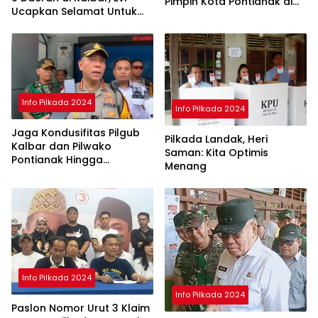
Pimpin Kota Pontianak di
Ucapkan Selamat Untuk
Periode ke II
Norsan-Krisantus
Info Pilkada 2024
Info Pilkada 2024
Jaga Kondusifitas Pilgub
Pilkada Landak, Heri
Kalbar dan Pilwako
Saman: Kita Optimis
Pontianak Hingga
Menang
Penghitungan Suara di KPU
Selesai
Info Pilkada 2024
Info Pilkada 2024
Paslon Nomor Urut 3 Klaim