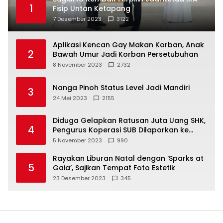
1
Fisip Untan Ketapang
7 Desember 2023
3122
Aplikasi Kencan Gay Makan Korban, Anak
2
Bawah Umur Jadi Korban Persetubuhan
8 November 2023
2732
Nanga Pinoh Status Level Jadi Mandiri
3
24 Mei 2023
2155
Diduga Gelapkan Ratusan Juta Uang SHK,
4
Pengurus Koperasi SUB Dilaporkan ke
Polisi
5 November 2023
990
Rayakan Liburan Natal dengan ‘Sparks at
5
Gaia’, Sajikan Tempat Foto Estetik
23 Desember 2023
345