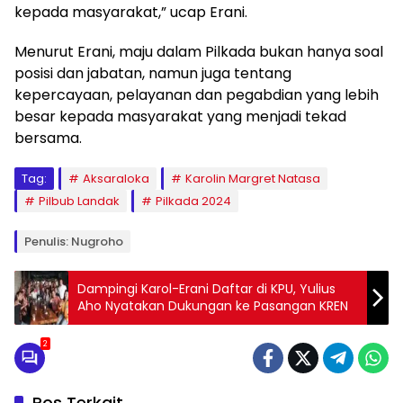
kepada masyarakat,” ucap Erani.
Menurut Erani, maju dalam Pilkada bukan hanya soal
posisi dan jabatan, namun juga tentang
kepercayaan, pelayanan dan pegabdian yang lebih
besar kepada masyarakat yang menjadi tekad
bersama.
Tag:
Aksaraloka
Karolin Margret Natasa
Pilbub Landak
Pilkada 2024
Penulis: Nugroho
Dampingi Karol-Erani Daftar di KPU, Yulius
Aho Nyatakan Dukungan ke Pasangan KREN
2
Pos Terkait