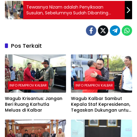
Tewasnya Nizam adalah Penyiksaan
Susulan, Sebelumnya Sudah Dibanting
Berkali-kali
Pos Terkait
INFO PEMPROV KALBAR
INFO PEMPROV KALBAR
Wagub Krisantus: Jangan
Wagub Kalbar Sambut
Beri Ruang Karhutla
Kepala Staf Kepresidenan,
Meluas di Kalbar
Tegaskan Dukungan untuk
Hilirisasi Bauksit