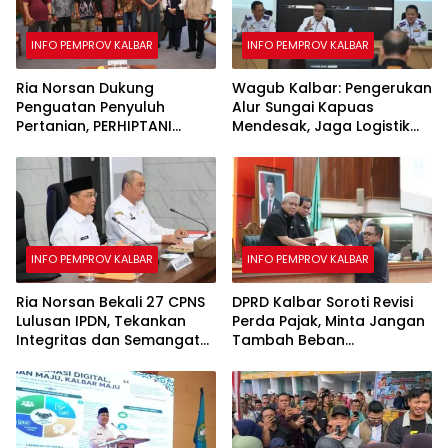
INFO PEMPROV KALBAR
INFO PEMPROV KALBAR
Ria Norsan Dukung
Wagub Kalbar: Pengerukan
Penguatan Penyuluh
Alur Sungai Kapuas
Pertanian, PERHIPTANI
Mendesak, Jaga Logistik
Siapkan Teknologi Modern
hingga Layanan Publik
untuk Tingkatkan Produksi
Padi
INFO PEMPROV KALBAR
INFO PEMPROV KALBAR
Ria Norsan Bekali 27 CPNS
DPRD Kalbar Soroti Revisi
Lulusan IPDN, Tekankan
Perda Pajak, Minta Jangan
Integritas dan Semangat
Tambah Beban
Belajar
Masyarakat