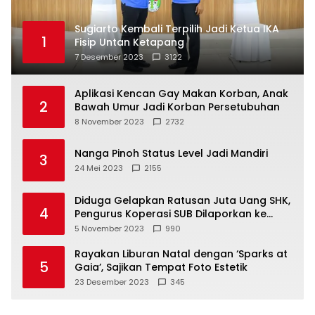
Sugiarto Kembali Terpilih Jadi Ketua IKA
1
Fisip Untan Ketapang
7 Desember 2023
3122
Aplikasi Kencan Gay Makan Korban, Anak
2
Bawah Umur Jadi Korban Persetubuhan
8 November 2023
2732
Nanga Pinoh Status Level Jadi Mandiri
3
24 Mei 2023
2155
Diduga Gelapkan Ratusan Juta Uang SHK,
4
Pengurus Koperasi SUB Dilaporkan ke
Polisi
5 November 2023
990
Rayakan Liburan Natal dengan ‘Sparks at
5
Gaia’, Sajikan Tempat Foto Estetik
23 Desember 2023
345