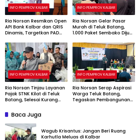
INFO PEMPROV KALBAR
INFO PEMPROV KALBAR
Ria Norsan Resmikan Open
Ria Norsan Gelar Pasar
API Bank Kalbar dan QRIS
Murah di Teluk Batang,
Dinamis, Targetkan PAD
1.000 Paket Sembako Dijual
Meningkat Lewat
Rp50 Ribu
Digitalisasi
INFO PEMPROV KALBAR
INFO PEMPROV KALBAR
Ria Norsan Tinjau Layanan
Ria Norsan Serap Aspirasi
Pajak STNK Kilat di Teluk
Warga Teluk Batang,
Batang, Selesai Kurang
Tegaskan Pembangunan
dari 15 Menit
Kalbar Dimulai dari Desa
Baca Juga
Wagub Krisantus: Jangan Beri Ruang
Karhutla Meluas di Kalbar