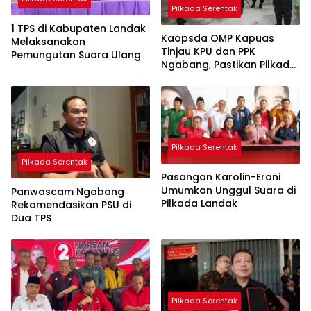
Pilkada Serentak
1 TPS di Kabupaten Landak
Kaopsda OMP Kapuas
Melaksanakan
Tinjau KPU dan PPK
Pemungutan Suara Ulang
Ngabang, Pastikan Pilkada
Kondusif
Pilkada Serentak
Pilkada Serentak
Pasangan Karolin-Erani
Umumkan Unggul Suara di
Panwascam Ngabang
Pilkada Landak
Rekomendasikan PSU di
Dua TPS
Pilkada Serentak