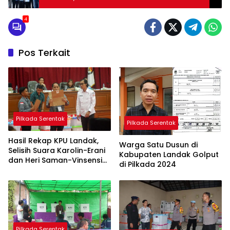
4
Pos Terkait
Pilkada Serentak
Pilkada Serentak
Hasil Rekap KPU Landak,
Warga Satu Dusun di
Selisih Suara Karolin-Erani
Kabupaten Landak Golput
dan Heri Saman-Vinsensius
di Pilkada 2024
Lebih 20 Ribu Suara
Pilkada Serentak