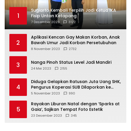
Sugiarto Kembali Terpilih Jadi Ketua IKA
1
Fisip Untan Ketapang
7 Desember 2023
3122
Aplikasi Kencan Gay Makan Korban, Anak
2
Bawah Umur Jadi Korban Persetubuhan
8 November 2023
2732
Nanga Pinoh Status Level Jadi Mandiri
3
24 Mei 2023
2155
Diduga Gelapkan Ratusan Juta Uang SHK,
4
Pengurus Koperasi SUB Dilaporkan ke
Polisi
5 November 2023
990
Rayakan Liburan Natal dengan ‘Sparks at
5
Gaia’, Sajikan Tempat Foto Estetik
23 Desember 2023
345