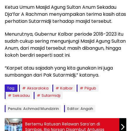
Ketua Umum Masjid Agung Sultan Anum Sekadau
Dja’far A Rachman menyampaikan terima kasih atas
perhatian Sutarmidji terhadap masjid tersebut.
Menurutnya, Gubernur Kalbar periode 2018-2023 itu
sudah cukup sering mengunjungi Masjid Agung Sultan
Anum, dari masjid tersebut masih dibangun, hingga
kokoh berdiri seperti saat ini.
“Karpet atau sajadah yang kita gunakan ini juga
sumbangan dari Pak Sutarmidji,” katanya.
Tag:
Aksaraloka
Kalbar
Pilgub
Sekadau
Sutarmidji
Penulis: Achmad Mundzirin
Editor: Angah
Bertemu Ratusan Relawan Saro’an di
Sambas, Ria Norsan Disambut Antusias