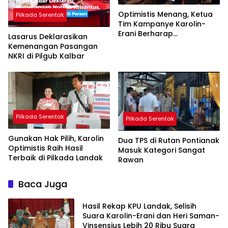
Optimistis Menang, Ketua
Pilkada Serentak
Tim Kampanye Karolin-
Erani Berharap
Lasarus Deklarasikan
Pencoblosan Lancar
Kemenangan Pasangan
NKRI di Pilgub Kalbar
Pilkada Serentak
Pilkada Serentak
Gunakan Hak Pilih, Karolin
Dua TPS di Rutan Pontianak
Optimistis Raih Hasil
Masuk Kategori Sangat
Terbaik di Pilkada Landak
Rawan
Baca Juga
Hasil Rekap KPU Landak, Selisih
Suara Karolin-Erani dan Heri Saman-
Vinsensius Lebih 20 Ribu Suara