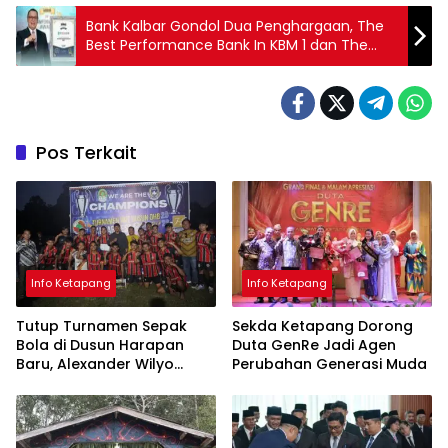
Bank Kalbar Gondol Dua Penghargaan, The
Best Performance Bank In KBM 1 dan The
Excellent Performance Bank In 20
Consecutive Years 2023-2024
Pos Terkait
Info Ketapang
Info Ketapang
Tutup Turnamen Sepak
Sekda Ketapang Dorong
Bola di Dusun Harapan
Duta GenRe Jadi Agen
Baru, Alexander Wilyo
Perubahan Generasi Muda
Tegaskan Dukungan
terhadap Pembinaan Atlet