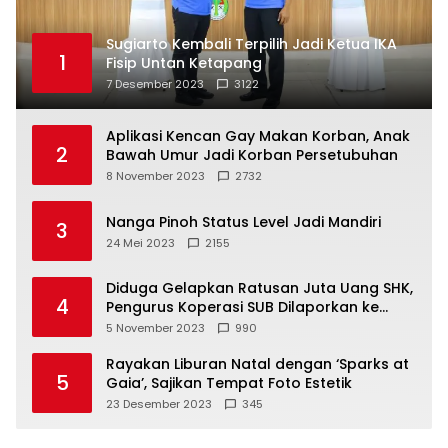
Sugiarto Kembali Terpilih Jadi Ketua IKA
1
Fisip Untan Ketapang
7 Desember 2023
3122
Aplikasi Kencan Gay Makan Korban, Anak
2
Bawah Umur Jadi Korban Persetubuhan
8 November 2023
2732
Nanga Pinoh Status Level Jadi Mandiri
3
24 Mei 2023
2155
Diduga Gelapkan Ratusan Juta Uang SHK,
4
Pengurus Koperasi SUB Dilaporkan ke
Polisi
5 November 2023
990
Rayakan Liburan Natal dengan ‘Sparks at
5
Gaia’, Sajikan Tempat Foto Estetik
23 Desember 2023
345