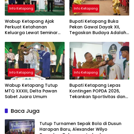
Info Ketapang
Info Ketapang
Wabup Ketapang Ajak
Bupati Ketapang Buka
Perkuat Ketahanan
Pekan Gawai Dayak XII,
Keluarga Lewat Seminar
Tegaskan Budaya Adalah
Keagamaan
Jati Diri Bangsa
Info Ketapang
Info Ketapang
Wabup Ketapang Tutup
Bupati Ketapang Lepas
MTQ XXXIII, Delta Pawan
Kontingen POPDA 2026,
Sabet Juara Umum
Tekankan Sportivitas dan
Pembangunan Generasi
Unggul
Baca Juga
Tutup Turnamen Sepak Bola di Dusun
Harapan Baru, Alexander Wilyo