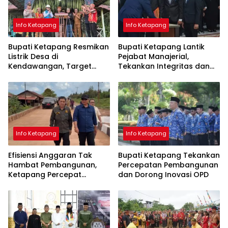
Info Ketapang
Info Ketapang
Bupati Ketapang Resmikan
Bupati Ketapang Lantik
Listrik Desa di
Pejabat Manajerial,
Kendawangan, Target
Tekankan Integritas dan
Seluruh Desa Teraliri Listrik
Pelayanan Publik
pada 2029
Info Ketapang
Info Ketapang
Efisiensi Anggaran Tak
Bupati Ketapang Tekankan
Hambat Pembangunan,
Percepatan Pembangunan
Ketapang Percepat
dan Dorong Inovasi OPD
Infrastruktur Lewat
Kolaborasi