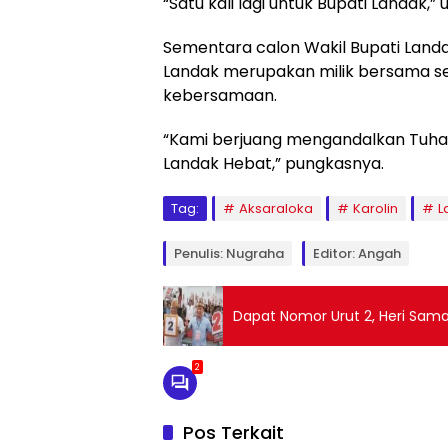
“Satu kali lagi untuk Bupati Landak,” 
Sementara calon Wakil Bupati Lan
Landak merupakan milik bersama se
kebersamaan.
“Kami berjuang mengandalkan Tuha
Landak Hebat,” pungkasnya.
Tag:
Aksaraloka
Karolin
L
Penulis: Nugraha
Editor: Angah
Dapat Nomor Urut 2, Heri Sam
2
Pos Terkait