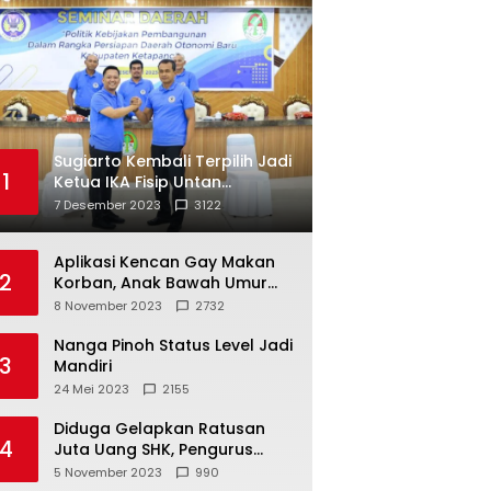
Sugiarto Kembali Terpilih Jadi
1
Ketua IKA Fisip Untan
Ketapang
7 Desember 2023
3122
Aplikasi Kencan Gay Makan
2
Korban, Anak Bawah Umur
Jadi Korban Persetubuhan
8 November 2023
2732
Nanga Pinoh Status Level Jadi
3
Mandiri
24 Mei 2023
2155
Diduga Gelapkan Ratusan
4
Juta Uang SHK, Pengurus
Koperasi SUB Dilaporkan ke
5 November 2023
990