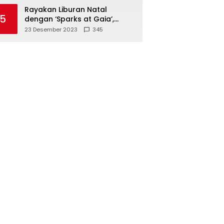
Polisi
Rayakan Liburan Natal
5
dengan ‘Sparks at Gaia’,
Sajikan Tempat Foto Estetik
23 Desember 2023
345