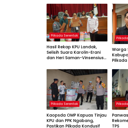
Pilkada Serentak
Pilkad
Hasil Rekap KPU Landak,
Warga 
Selisih Suara Karolin-Erani
Kabupa
dan Heri Saman-Vinsensius
Pilkada
Lebih 20 Ribu Suara
Pilkad
Pilkada Serentak
Panwa
Kaopsda OMP Kapuas Tinjau
Rekome
KPU dan PPK Ngabang,
TPS
Pastikan Pilkada Kondusif