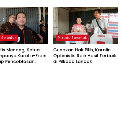
a Serentak
Pilkada Serentak
tis Menang, Ketua
Gunakan Hak Pilih, Karolin
mpanye Karolin-Erani
Optimistis Raih Hasil Terbaik
ap Pencoblosan
di Pilkada Landak