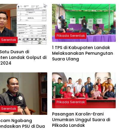
Pilkada Serentak
a Serentak
1 TPS di Kabupaten Landak
Satu Dusun di
Melaksanakan Pemungutan
ten Landak Golput di
Suara Ulang
 2024
Pilkada Serentak
a Serentak
Pasangan Karolin-Erani
Umumkan Unggul Suara di
scam Ngabang
Pilkada Landak
ndasikan PSU di Dua