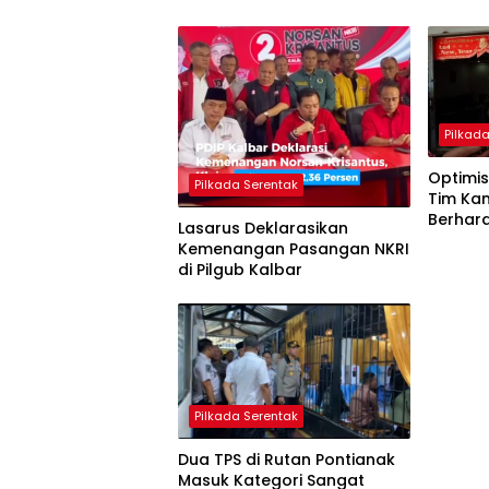
Pilkad
Optimis
Pilkada Serentak
Tim Ka
Berhar
Lasarus Deklarasikan
Lancar
Kemenangan Pasangan NKRI
di Pilgub Kalbar
Pilkada Serentak
Dua TPS di Rutan Pontianak
Masuk Kategori Sangat