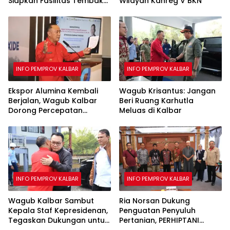
Siapkan Fasilitas Tembak
Wilayah Kanreg V BKN
25 dan 50 Meter
INFO PEMPROV KALBAR
INFO PEMPROV KALBAR
Ekspor Alumina Kembali
Wagub Krisantus: Jangan
Berjalan, Wagub Kalbar
Beri Ruang Karhutla
Dorong Percepatan
Meluas di Kalbar
Infrastruktur Ekspor
INFO PEMPROV KALBAR
INFO PEMPROV KALBAR
Wagub Kalbar Sambut
Ria Norsan Dukung
Kepala Staf Kepresidenan,
Penguatan Penyuluh
Tegaskan Dukungan untuk
Pertanian, PERHIPTANI
Hilirisasi Bauksit
Siapkan Teknologi Modern