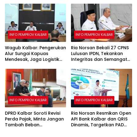
untuk Tingkatkan Produksi
Padi
INFO PEMPROV KALBAR
INFO PEMPROV KALBAR
Wagub Kalbar: Pengerukan
Ria Norsan Bekali 27 CPNS
Alur Sungai Kapuas
Lulusan IPDN, Tekankan
Mendesak, Jaga Logistik
Integritas dan Semangat
hingga Layanan Publik
Belajar
INFO PEMPROV KALBAR
INFO PEMPROV KALBAR
DPRD Kalbar Soroti Revisi
Ria Norsan Resmikan Open
Perda Pajak, Minta Jangan
API Bank Kalbar dan QRIS
Tambah Beban
Dinamis, Targetkan PAD
Masyarakat
Meningkat Lewat
Digitalisasi