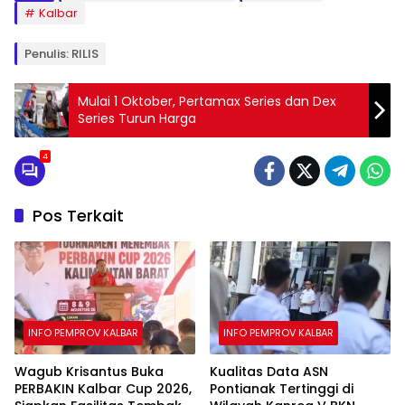
Kalbar
Penulis: RILIS
Mulai 1 Oktober, Pertamax Series dan Dex
Series Turun Harga
4
Pos Terkait
INFO PEMPROV KALBAR
INFO PEMPROV KALBAR
Wagub Krisantus Buka
Kualitas Data ASN
PERBAKIN Kalbar Cup 2026,
Pontianak Tertinggi di