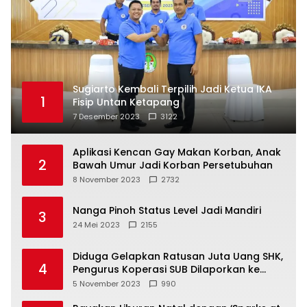
Sugiarto Kembali Terpilih Jadi Ketua IKA
1
Fisip Untan Ketapang
7 Desember 2023
3122
Aplikasi Kencan Gay Makan Korban, Anak
2
Bawah Umur Jadi Korban Persetubuhan
8 November 2023
2732
Nanga Pinoh Status Level Jadi Mandiri
3
24 Mei 2023
2155
Diduga Gelapkan Ratusan Juta Uang SHK,
4
Pengurus Koperasi SUB Dilaporkan ke
Polisi
5 November 2023
990