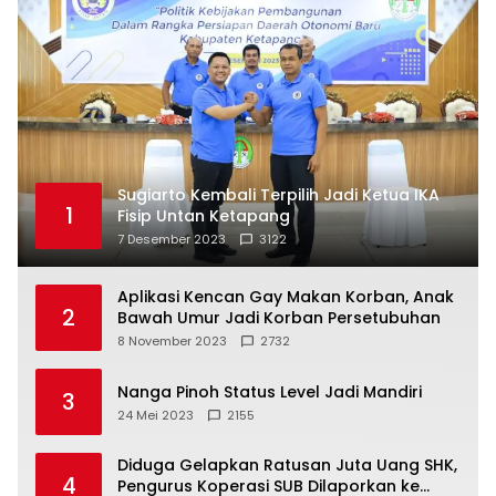
Sugiarto Kembali Terpilih Jadi Ketua IKA
1
Fisip Untan Ketapang
7 Desember 2023
3122
Aplikasi Kencan Gay Makan Korban, Anak
2
Bawah Umur Jadi Korban Persetubuhan
8 November 2023
2732
Nanga Pinoh Status Level Jadi Mandiri
3
24 Mei 2023
2155
Diduga Gelapkan Ratusan Juta Uang SHK,
4
Pengurus Koperasi SUB Dilaporkan ke