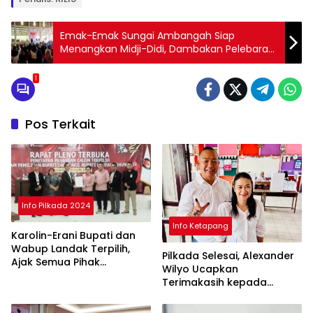
Emak-Emak Sungai Ambangah Siap
Menangkan Midji-Didi, Dambakan Pelebaran
Jalan
1
Pos Terkait
Info Pilkada 2024
Info Ketapang
Karolin-Erani Bupati dan
Wabup Landak Terpilih,
Pilkada Selesai, Alexander
Ajak Semua Pihak
Wilyo Ucapkan
Bergandengan
Terimakasih kepada
Masyarakat Ketapang