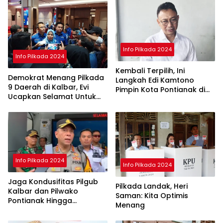
Info Pilkada 2024
Info Pilkada 2024
Kembali Terpilih, Ini
Demokrat Menang Pilkada
Langkah Edi Kamtono
9 Daerah di Kalbar, Evi
Pimpin Kota Pontianak di
Ucapkan Selamat Untuk
Periode ke II
Norsan-Krisantus
Info Pilkada 2024
Info Pilkada 2024
Jaga Kondusifitas Pilgub
Pilkada Landak, Heri
Kalbar dan Pilwako
Saman: Kita Optimis
Pontianak Hingga
Menang
Penghitungan Suara di KPU
Selesai