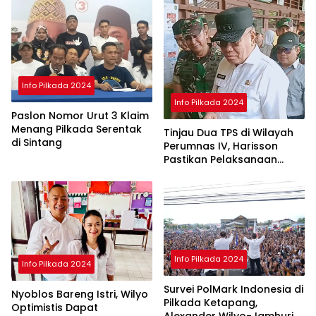
Info Pilkada 2024
Info Pilkada 2024
Paslon Nomor Urut 3 Klaim
Menang Pilkada Serentak
Tinjau Dua TPS di Wilayah
di Sintang
Perumnas IV, Harisson
Pastikan Pelaksanaan
Pilkada Serentak 2024
Aman
Info Pilkada 2024
Info Pilkada 2024
Survei PolMark Indonesia di
Nyoblos Bareng Istri, Wilyo
Pilkada Ketapang,
Optimistis Dapat
Alexander Wilyo-Jamhuri