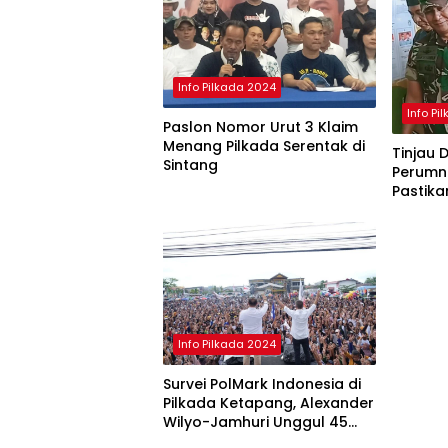
Info Pilkada 2024
Info Pi
Paslon Nomor Urut 3 Klaim
Menang Pilkada Serentak di
Tinjau 
Sintang
Perumna
Pastik
Pilkad
Info Pilkada 2024
Survei PolMark Indonesia di
Pilkada Ketapang, Alexander
Wilyo-Jamhuri Unggul 45
Persen