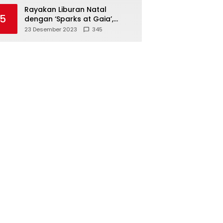
Polisi
Rayakan Liburan Natal
5
dengan ‘Sparks at Gaia’,
Sajikan Tempat Foto Estetik
23 Desember 2023
345