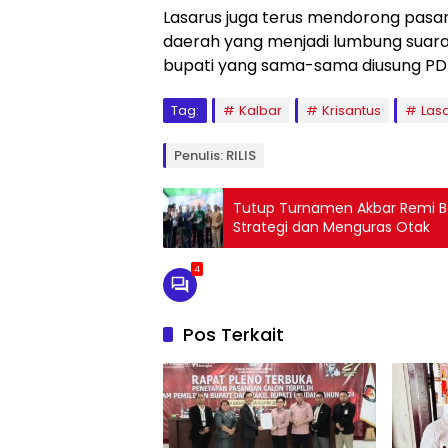
Lasarus juga terus mendorong pasa
daerah yang menjadi lumbung suara.
bupati yang sama-sama diusung PDI
Tag:
Kalbar
Krisantus
Las
Penulis: RILIS
Tutup Turnamen Akbar Remi B
Strategi dan Menguras Otak
4
Pos Terkait