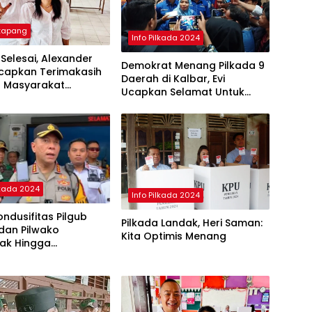
etapang
Info Pilkada 2024
 Selesai, Alexander
Demokrat Menang Pilkada 9
Ucapkan Terimakasih
Daerah di Kalbar, Evi
 Masyarakat
Ucapkan Selamat Untuk
ng
Norsan-Krisantus
lkada 2024
Info Pilkada 2024
ndusifitas Pilgub
Pilkada Landak, Heri Saman:
dan Pilwako
Kita Optimis Menang
nak Hingga
ungan Suara di KPU