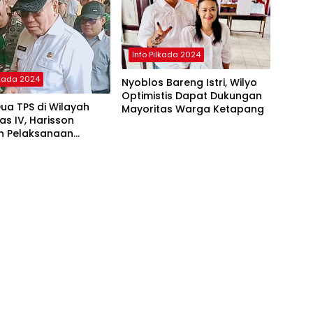
Info Pilkada 2024
lkada 2024
Nyoblos Bareng Istri, Wilyo
Optimistis Dapat Dukungan
Dua TPS di Wilayah
Mayoritas Warga Ketapang
s IV, Harisson
an Pelaksanaan
a Serentak 2024 Aman