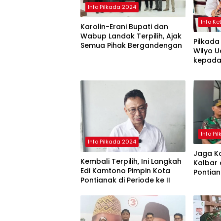
Info Pilkada 2024
Info K
Karolin-Erani Bupati dan
Wabup Landak Terpilih, Ajak
Pilkada
Semua Pihak Bergandengan
Wilyo 
kepada
Ketapa
Info Pi
Info Pilkada 2024
Jaga Ko
Kembali Terpilih, Ini Langkah
Kalbar 
Edi Kamtono Pimpin Kota
Pontia
Pontianak di Periode ke II
Penghit
Selesai