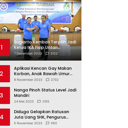
Sugiarto Kembali Terpilih Jadi
1
Ketua IKA Fisip Untan
Ketapang
7 Desember 2023
3122
Aplikasi Kencan Gay Makan
2
Korban, Anak Bawah Umur
Jadi Korban Persetubuhan
8 November 2023
2732
Nanga Pinoh Status Level Jadi
3
Mandiri
24 Mei 2023
2155
Diduga Gelapkan Ratusan
4
Juta Uang SHK, Pengurus
Koperasi SUB Dilaporkan ke
5 November 2023
990