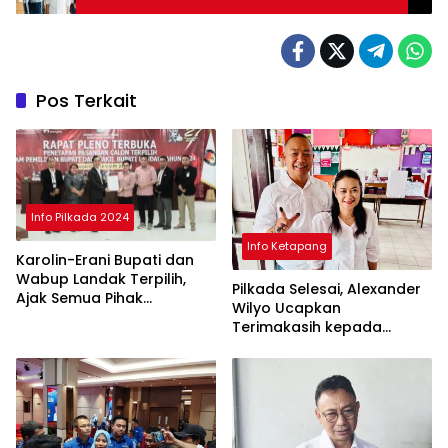
Pos Terkait
Info Pilkada 2024
Info Ketapang
Karolin-Erani Bupati dan
Wabup Landak Terpilih,
Pilkada Selesai, Alexander
Ajak Semua Pihak
Wilyo Ucapkan
Bergandengan
Terimakasih kepada
Masyarakat Ketapang