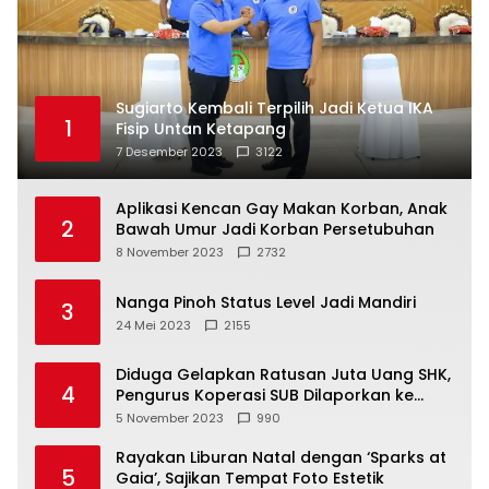
Sugiarto Kembali Terpilih Jadi Ketua IKA
1
Fisip Untan Ketapang
7 Desember 2023
3122
Aplikasi Kencan Gay Makan Korban, Anak
2
Bawah Umur Jadi Korban Persetubuhan
8 November 2023
2732
Nanga Pinoh Status Level Jadi Mandiri
3
24 Mei 2023
2155
Diduga Gelapkan Ratusan Juta Uang SHK,
4
Pengurus Koperasi SUB Dilaporkan ke
Polisi
5 November 2023
990
Rayakan Liburan Natal dengan ‘Sparks at
5
Gaia’, Sajikan Tempat Foto Estetik