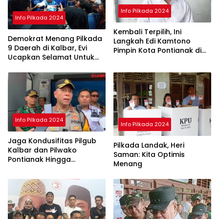
Info Pilkada 2024
Info Pilkada 2024
Kembali Terpilih, Ini
Demokrat Menang Pilkada
Langkah Edi Kamtono
9 Daerah di Kalbar, Evi
Pimpin Kota Pontianak di
Ucapkan Selamat Untuk
Periode ke II
Norsan-Krisantus
Info Pilkada 2024
Info Pilkada 2024
Jaga Kondusifitas Pilgub
Pilkada Landak, Heri
Kalbar dan Pilwako
Saman: Kita Optimis
Pontianak Hingga
Menang
Penghitungan Suara di KPU
Selesai