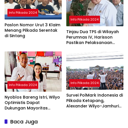
Info Pilkada 2024
Info Pilkada 2024
Paslon Nomor Urut 3 Klaim
Menang Pilkada Serentak
Tinjau Dua TPS di Wilayah
di Sintang
Perumnas IV, Harisson
Pastikan Pelaksanaan
Pilkada Serentak 2024
Aman
Info Pilkada 2024
Info Pilkada 2024
Survei PolMark Indonesia di
Nyoblos Bareng Istri, Wilyo
Pilkada Ketapang,
Optimistis Dapat
Alexander Wilyo-Jamhuri
Dukungan Mayoritas
Unggul 45 Persen
Warga Ketapang
Baca Juga