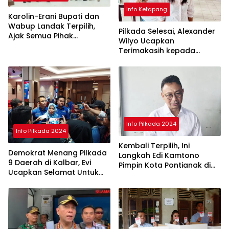
Info Ketapang
Karolin-Erani Bupati dan
Wabup Landak Terpilih,
Pilkada Selesai, Alexander
Ajak Semua Pihak
Wilyo Ucapkan
Bergandengan
Terimakasih kepada
Masyarakat Ketapang
Info Pilkada 2024
Info Pilkada 2024
Kembali Terpilih, Ini
Demokrat Menang Pilkada
Langkah Edi Kamtono
9 Daerah di Kalbar, Evi
Pimpin Kota Pontianak di
Ucapkan Selamat Untuk
Periode ke II
Norsan-Krisantus