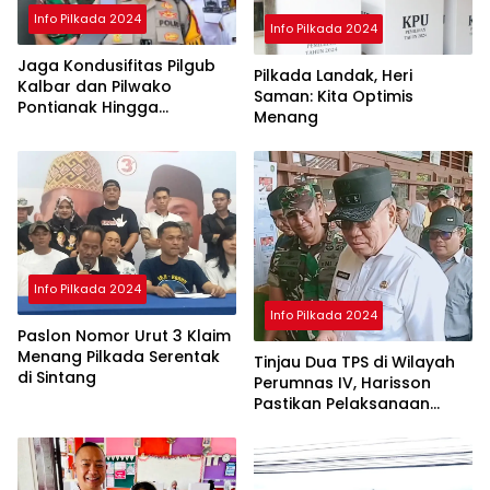
Info Pilkada 2024
Info Pilkada 2024
Jaga Kondusifitas Pilgub
Pilkada Landak, Heri
Kalbar dan Pilwako
Saman: Kita Optimis
Pontianak Hingga
Menang
Penghitungan Suara di KPU
Selesai
Info Pilkada 2024
Info Pilkada 2024
Paslon Nomor Urut 3 Klaim
Menang Pilkada Serentak
Tinjau Dua TPS di Wilayah
di Sintang
Perumnas IV, Harisson
Pastikan Pelaksanaan
Pilkada Serentak 2024
Aman