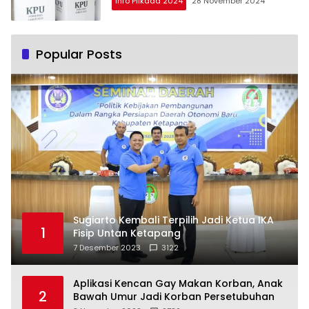
Info Pilkada 2024
28 November 2024
Popular Posts
Sugiarto Kembali Terpilih Jadi Ketua IKA
1
Fisip Untan Ketapang
7 Desember 2023
3122
Aplikasi Kencan Gay Makan Korban, Anak
2
Bawah Umur Jadi Korban Persetubuhan