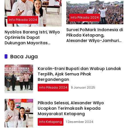
Info Pilkada 2024
Info Pilkada 2024
Survei PolMark Indonesia di
Nyoblos Bareng Istri, Wilyo
Pilkada Ketapang,
Optimistis Dapat
Alexander Wilyo-Jamhuri
Dukungan Mayoritas
Unggul 45 Persen
Warga Ketapang
Baca Juga
Karolin-Erani Bupati dan Wabup Landak
Terpilih, Ajak Semua Pihak
Bergandengan
Info Pilkada 2024
9 Januari 2025
Pilkada Selesai, Alexander Wilyo
Ucapkan Terimakasih kepada
Masyarakat Ketapang
Info Ketapang
1 Desember 2024