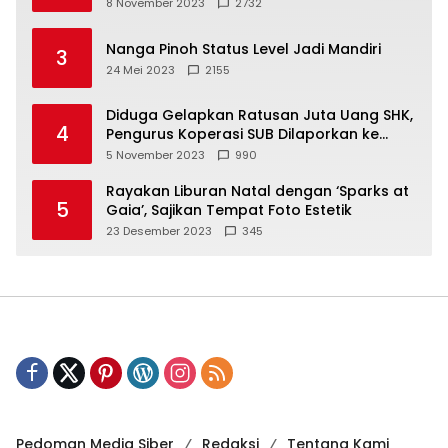
8 November 2023
2732
Nanga Pinoh Status Level Jadi Mandiri
3
24 Mei 2023
2155
Diduga Gelapkan Ratusan Juta Uang SHK,
4
Pengurus Koperasi SUB Dilaporkan ke
Polisi
5 November 2023
990
Rayakan Liburan Natal dengan ‘Sparks at
5
Gaia’, Sajikan Tempat Foto Estetik
23 Desember 2023
345
Pedoman Media Siber
Redaksi
Tentang Kami