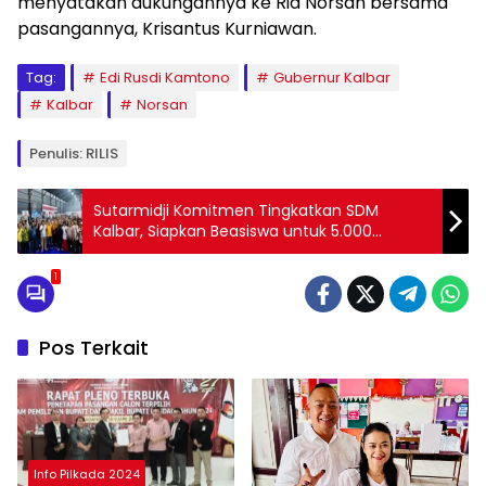
menyatakan dukungannya ke Ria Norsan bersama
pasangannya, Krisantus Kurniawan.
Tag:
Edi Rusdi Kamtono
Gubernur Kalbar
Kalbar
Norsan
Penulis: RILIS
Sutarmidji Komitmen Tingkatkan SDM
Kalbar, Siapkan Beasiswa untuk 5.000
Generasi Muda
1
Pos Terkait
Info Pilkada 2024