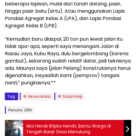
beberapa lapisan, mulai dari tanah datang, pasir,
hingga pasir batu (sirtu). Atau menggunakan Lapis
Pondasi Agregat Kelas A (LPA), dan Lapis Pondasi
Agregat Kelas B (LPB).
“Kemudian baru diaspal, 20 ton pun lewat jalan itu
tidak apa-apa, seperti saya menangani Jalan di
Rasau Jaya, Kubu Raya, dulu bergelombang (karena
gambut), sekarang sudah relatif datar, jadi teknisnya
ada. Maunya saya (jalan Pelang) konstruksinya harus
digenahkan, Insyaallah kami (pemprov) tangani
nanti,” pungkasnya.**
Tag:
Aksaraloka
Sutarmidji
Penulis: ZRN
Aksi Heroik Bripka Hendri, Bantu Warga di
Tengah Banjir Desa Menukung