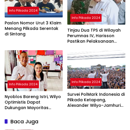
Info Pilkada 2024
Info Pilkada 2024
Paslon Nomor Urut 3 Klaim
Menang Pilkada Serentak
Tinjau Dua TPS di Wilayah
di Sintang
Perumnas IV, Harisson
Pastikan Pelaksanaan
Pilkada Serentak 2024
Aman
Info Pilkada 2024
Info Pilkada 2024
Survei PolMark Indonesia di
Nyoblos Bareng Istri, Wilyo
Pilkada Ketapang,
Optimistis Dapat
Alexander Wilyo-Jamhuri
Dukungan Mayoritas
Unggul 45 Persen
Warga Ketapang
Baca Juga