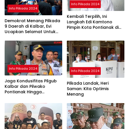
Info Pilkada 2024
Info Pilkada 2024
Kembali Terpilih, Ini
Demokrat Menang Pilkada
Langkah Edi Kamtono
9 Daerah di Kalbar, Evi
Pimpin Kota Pontianak di
Ucapkan Selamat Untuk
Periode ke II
Norsan-Krisantus
Info Pilkada 2024
Info Pilkada 2024
Jaga Kondusifitas Pilgub
Pilkada Landak, Heri
Kalbar dan Pilwako
Saman: Kita Optimis
Pontianak Hingga
Menang
Penghitungan Suara di KPU
Selesai