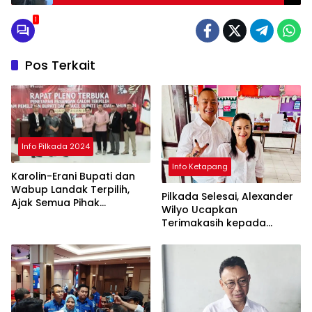
1
Pos Terkait
Info Pilkada 2024
Info Ketapang
Karolin-Erani Bupati dan
Wabup Landak Terpilih,
Pilkada Selesai, Alexander
Ajak Semua Pihak
Wilyo Ucapkan
Bergandengan
Terimakasih kepada
Masyarakat Ketapang