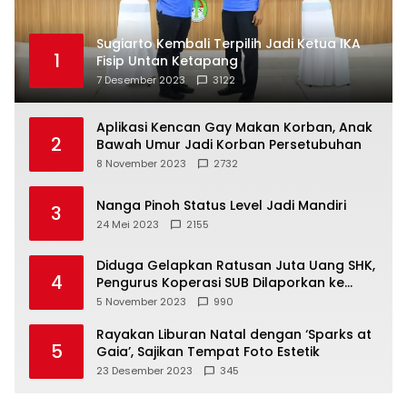
Sugiarto Kembali Terpilih Jadi Ketua IKA
1
Fisip Untan Ketapang
7 Desember 2023
3122
Aplikasi Kencan Gay Makan Korban, Anak
2
Bawah Umur Jadi Korban Persetubuhan
8 November 2023
2732
Nanga Pinoh Status Level Jadi Mandiri
3
24 Mei 2023
2155
Diduga Gelapkan Ratusan Juta Uang SHK,
4
Pengurus Koperasi SUB Dilaporkan ke
Polisi
5 November 2023
990
Rayakan Liburan Natal dengan ‘Sparks at
5
Gaia’, Sajikan Tempat Foto Estetik
23 Desember 2023
345