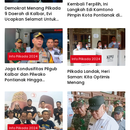
Kembali Terpilih, Ini
Demokrat Menang Pilkada
Langkah Edi Kamtono
9 Daerah di Kalbar, Evi
Pimpin Kota Pontianak di
Ucapkan Selamat Untuk
Periode ke II
Norsan-Krisantus
Info Pilkada 2024
Info Pilkada 2024
Jaga Kondusifitas Pilgub
Pilkada Landak, Heri
Kalbar dan Pilwako
Saman: Kita Optimis
Pontianak Hingga
Menang
Penghitungan Suara di KPU
Selesai
Info Pilkada 2024