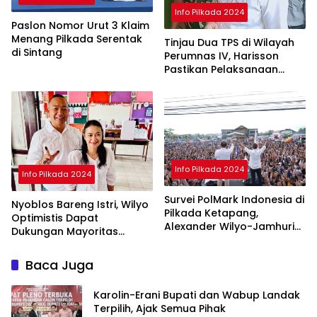
Info Pilkada 2024
Paslon Nomor Urut 3 Klaim
Menang Pilkada Serentak
Tinjau Dua TPS di Wilayah
di Sintang
Perumnas IV, Harisson
Pastikan Pelaksanaan
Pilkada Serentak 2024
Aman
Info Pilkada 2024
Info Pilkada 2024
Survei PolMark Indonesia di
Nyoblos Bareng Istri, Wilyo
Pilkada Ketapang,
Optimistis Dapat
Alexander Wilyo-Jamhuri
Dukungan Mayoritas
Unggul 45 Persen
Warga Ketapang
Baca Juga
Karolin-Erani Bupati dan Wabup Landak
Terpilih, Ajak Semua Pihak