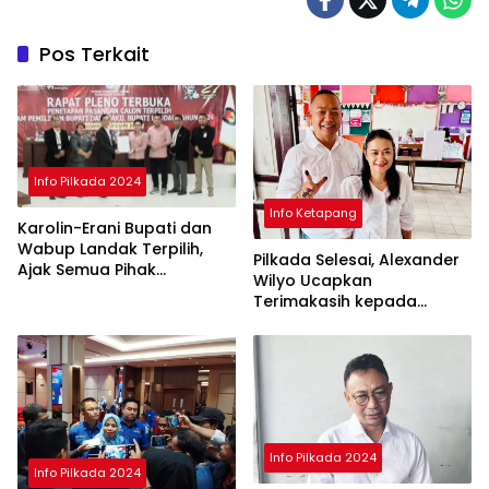
Pos Terkait
Info Pilkada 2024
Info Ketapang
Karolin-Erani Bupati dan
Wabup Landak Terpilih,
Pilkada Selesai, Alexander
Ajak Semua Pihak
Wilyo Ucapkan
Bergandengan
Terimakasih kepada
Masyarakat Ketapang
Info Pilkada 2024
Info Pilkada 2024