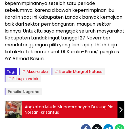
kepemimpinannya setelah satu periode
sebelumnya, karena dibawah kepemimpinan ibu
Karolin saat ini Kabupaten Landak banyak kemajuan
baik dari sektor pembangunan, maupun sektor
lainnya. Untuk itu saya mengajak seluruh masyarakat
Kabupaten Landak ingat tanggal 27 November
mendatang jangan pilih yang lain tapi pilihlah baju
kotak-kotak nomor urut 01 Karolin-Erani,” pungkas
Ya’ Ahmad Basuni.
Tag:
Aksaraloka
Karolin Margret Natasa
Pilbup Landak
Penulis: Nugroho
Angkatan Muda Muhammadyah Dukung Ria
Norsan-Krisantus