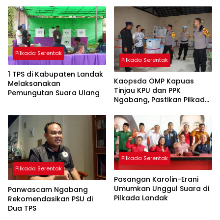
Pilkada Serentak
Pilkada Serentak
1 TPS di Kabupaten Landak
Kaopsda OMP Kapuas
Melaksanakan
Tinjau KPU dan PPK
Pemungutan Suara Ulang
Ngabang, Pastikan Pilkada
Kondusif
Pilkada Serentak
Pilkada Serentak
Pasangan Karolin-Erani
Umumkan Unggul Suara di
Panwascam Ngabang
Pilkada Landak
Rekomendasikan PSU di
Dua TPS