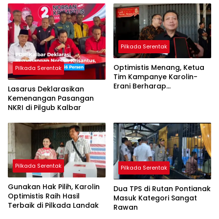
Pilkada Serentak
Optimistis Menang, Ketua
Pilkada Serentak
Tim Kampanye Karolin-
Erani Berharap
Lasarus Deklarasikan
Pencoblosan Lancar
Kemenangan Pasangan
NKRI di Pilgub Kalbar
Pilkada Serentak
Pilkada Serentak
Gunakan Hak Pilih, Karolin
Dua TPS di Rutan Pontianak
Optimistis Raih Hasil
Masuk Kategori Sangat
Terbaik di Pilkada Landak
Rawan