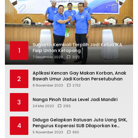
Sugiarto Kembali Terpilih Jadi Ketua IKA
1
Fisip Untan Ketapang
7 Desember 2023
3122
Aplikasi Kencan Gay Makan Korban, Anak
2
Bawah Umur Jadi Korban Persetubuhan
8 November 2023
2732
Nanga Pinoh Status Level Jadi Mandiri
3
24 Mei 2023
2155
Diduga Gelapkan Ratusan Juta Uang SHK,
4
Pengurus Koperasi SUB Dilaporkan ke
Polisi
5 November 2023
990