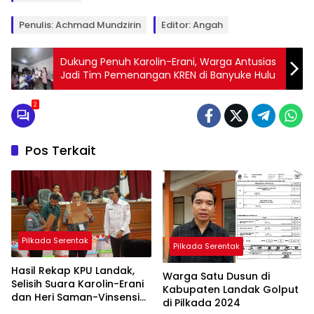
Penulis: Achmad Mundzirin
Editor: Angah
Dukung Penuh Karolin-Erani, Warga Antusias
Jadi Tim Pemenangan KREN di Banyuke Hulu
2
Pos Terkait
Pilkada Serentak
Pilkada Serentak
Hasil Rekap KPU Landak,
Warga Satu Dusun di
Selisih Suara Karolin-Erani
Kabupaten Landak Golput
dan Heri Saman-Vinsensius
di Pilkada 2024
Lebih 20 Ribu Suara