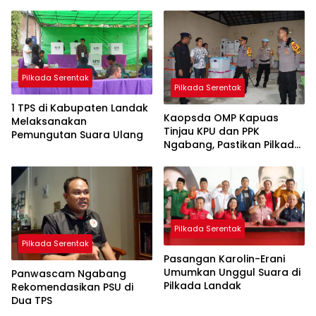
Pilkada Serentak
Pilkada Serentak
1 TPS di Kabupaten Landak
Kaopsda OMP Kapuas
Melaksanakan
Tinjau KPU dan PPK
Pemungutan Suara Ulang
Ngabang, Pastikan Pilkada
Kondusif
Pilkada Serentak
Pilkada Serentak
Pasangan Karolin-Erani
Umumkan Unggul Suara di
Panwascam Ngabang
Pilkada Landak
Rekomendasikan PSU di
Dua TPS