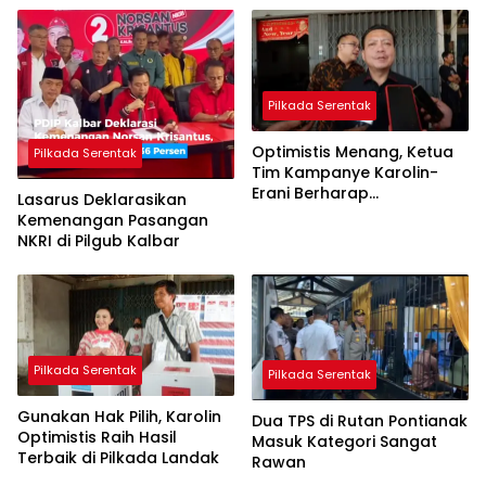
Pilkada Serentak
Optimistis Menang, Ketua
Pilkada Serentak
Tim Kampanye Karolin-
Erani Berharap
Lasarus Deklarasikan
Pencoblosan Lancar
Kemenangan Pasangan
NKRI di Pilgub Kalbar
Pilkada Serentak
Pilkada Serentak
Gunakan Hak Pilih, Karolin
Dua TPS di Rutan Pontianak
Optimistis Raih Hasil
Masuk Kategori Sangat
Terbaik di Pilkada Landak
Rawan