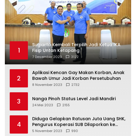
Sugiarto Kembali Terpilih Jadi Ketua IKA
1
Fisip Untan Ketapang
7 Desember 2023
3122
Aplikasi Kencan Gay Makan Korban, Anak
2
Bawah Umur Jadi Korban Persetubuhan
8 November 2023
2732
Nanga Pinoh Status Level Jadi Mandiri
3
24 Mei 2023
2155
Diduga Gelapkan Ratusan Juta Uang SHK,
4
Pengurus Koperasi SUB Dilaporkan ke
Polisi
5 November 2023
990