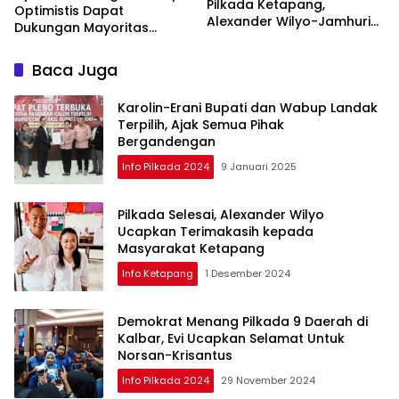
Pilkada Ketapang,
Optimistis Dapat
Alexander Wilyo-Jamhuri
Dukungan Mayoritas
Unggul 45 Persen
Warga Ketapang
Baca Juga
Karolin-Erani Bupati dan Wabup Landak
Terpilih, Ajak Semua Pihak
Bergandengan
Info Pilkada 2024
9 Januari 2025
Pilkada Selesai, Alexander Wilyo
Ucapkan Terimakasih kepada
Masyarakat Ketapang
Info Ketapang
1 Desember 2024
Demokrat Menang Pilkada 9 Daerah di
Kalbar, Evi Ucapkan Selamat Untuk
Norsan-Krisantus
Info Pilkada 2024
29 November 2024