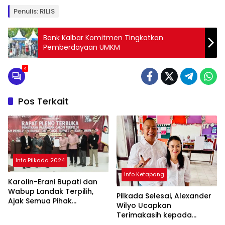
Penulis: RILIS
Bank Kalbar Komitmen Tingkatkan
Pemberdayaan UMKM
4
Pos Terkait
Info Pilkada 2024
Info Ketapang
Karolin-Erani Bupati dan
Wabup Landak Terpilih,
Pilkada Selesai, Alexander
Ajak Semua Pihak
Wilyo Ucapkan
Bergandengan
Terimakasih kepada
Masyarakat Ketapang