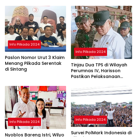
Selesai
Info Pilkada 2024
Info Pilkada 2024
Paslon Nomor Urut 3 Klaim
Menang Pilkada Serentak
Tinjau Dua TPS di Wilayah
di Sintang
Perumnas IV, Harisson
Pastikan Pelaksanaan
Pilkada Serentak 2024
Aman
Info Pilkada 2024
Info Pilkada 2024
Survei PolMark Indonesia di
Nyoblos Bareng Istri, Wilyo