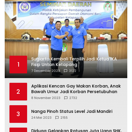
Sugiarto Kembali Terpilih Jadi Ketua IKA
1
Fisip Untan Ketapang
7 Desember 2023
3122
Aplikasi Kencan Gay Makan Korban, Anak
2
Bawah Umur Jadi Korban Persetubuhan
8 November 2023
2732
Nanga Pinoh Status Level Jadi Mandiri
3
24 Mei 2023
2155
Diduga Gelapkan Ratusan Juta Uang SHK,