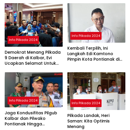
Info Pilkada 2024
Info Pilkada 2024
Kembali Terpilih, Ini
Demokrat Menang Pilkada
Langkah Edi Kamtono
9 Daerah di Kalbar, Evi
Pimpin Kota Pontianak di
Ucapkan Selamat Untuk
Periode ke II
Norsan-Krisantus
Info Pilkada 2024
Info Pilkada 2024
Jaga Kondusifitas Pilgub
Pilkada Landak, Heri
Kalbar dan Pilwako
Saman: Kita Optimis
Pontianak Hingga
Menang
Penghitungan Suara di KPU