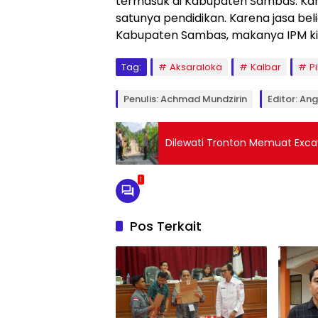
termasuk di Kabupaten Sambas. Kare
satunya pendidikan. Karena jasa b
Kabupaten Sambas, makanya IPM ki
Tag:
Aksaraloka
Kalbar
P
Penulis: Achmad Mundzirin
Editor: An
Dilewati Tronton Memuat Exc
1
Pos Terkait