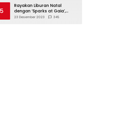
Polisi
Rayakan Liburan Natal
5
dengan ‘Sparks at Gaia’,
Sajikan Tempat Foto Estetik
23 Desember 2023
345