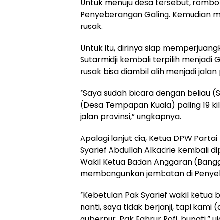
Untuk menuju desa tersebut, rombo
Penyeberangan Galing. Kemudian mel
rusak.
Untuk itu, dirinya siap memperjuangk
Sutarmidji kembali terpilih menjadi
rusak bisa diambil alih menjadi jalan 
“Saya sudah bicara dengan beliau (Su
(Desa Tempapan Kuala) paling 19 kilo
jalan provinsi,” ungkapnya.
Apalagi lanjut dia, Ketua DPW Parta
Syarief Abdullah Alkadrie kembali d
Wakil Ketua Badan Anggaran (Bangga
membangunkan jembatan di Penyeb
“Kebetulan Pak Syarief wakil ketua 
nanti, saya tidak berjanji, tapi kam
gubernur, Pak Fahrur Rofi, bupati,