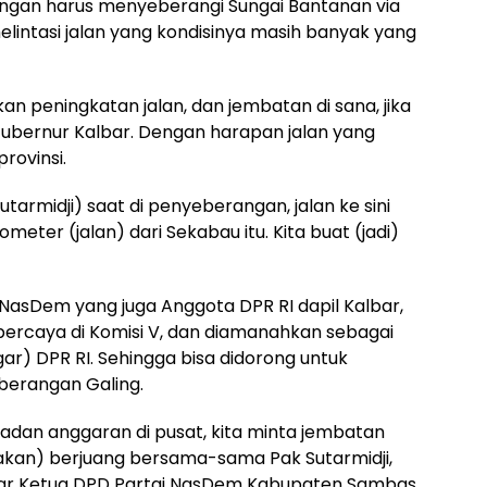
ngan harus menyeberangi Sungai Bantanan via
intasi jalan yang kondisinya masih banyak yang
an peningkatan jalan, dan jembatan di sana, jika
 Gubernur Kalbar. Dengan harapan jalan yang
provinsi.
tarmidji) saat di penyeberangan, jalan ke sini
meter (jalan) dari Sekabau itu. Kita buat (jadi)
i NasDem yang juga Anggota DPR RI dapil Kalbar,
ipercaya di Komisi V, dan diamanahkan sebagai
r) DPR RI. Sehingga bisa didorong untuk
erangan Galing.
badan anggaran di pusat, kita minta jembatan
i (akan) berjuang bersama-sama Pak Sutarmidji,
” ujar Ketua DPD Partai NasDem Kabupaten Sambas