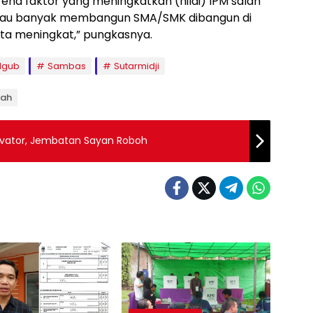
na faktor yang meningkatkan (nilai) IPM salah
eliau banyak membangun SMA/SMK dibangun di
ta meningkat,” pungkasnya.
ilgub
Sambas
Sutarmidji
gah
avator, Jembatan Sayan Roboh