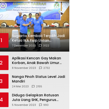
Sugiarto Kembali Terpilih Jadi
1
Ketua IKA Fisip Untan
Ketapang
7 Desember 2023
3122
Aplikasi Kencan Gay Makan
2
Korban, Anak Bawah Umur
Jadi Korban Persetubuhan
8 November 2023
2732
Nanga Pinoh Status Level Jadi
3
Mandiri
24 Mei 2023
2155
Diduga Gelapkan Ratusan
4
Juta Uang SHK, Pengurus
Koperasi SUB Dilaporkan ke
5 November 2023
990