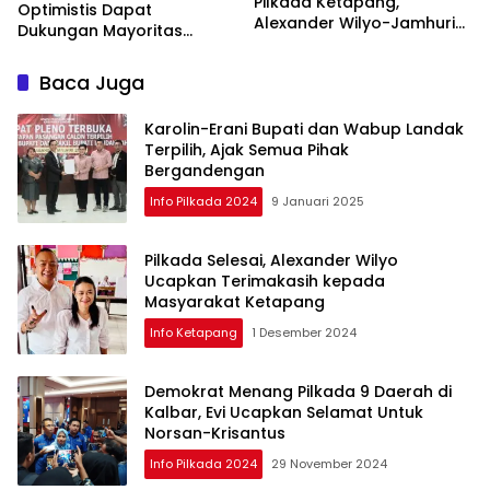
Pilkada Ketapang,
Optimistis Dapat
Alexander Wilyo-Jamhuri
Dukungan Mayoritas
Unggul 45 Persen
Warga Ketapang
Baca Juga
Karolin-Erani Bupati dan Wabup Landak
Terpilih, Ajak Semua Pihak
Bergandengan
Info Pilkada 2024
9 Januari 2025
Pilkada Selesai, Alexander Wilyo
Ucapkan Terimakasih kepada
Masyarakat Ketapang
Info Ketapang
1 Desember 2024
Demokrat Menang Pilkada 9 Daerah di
Kalbar, Evi Ucapkan Selamat Untuk
Norsan-Krisantus
Info Pilkada 2024
29 November 2024