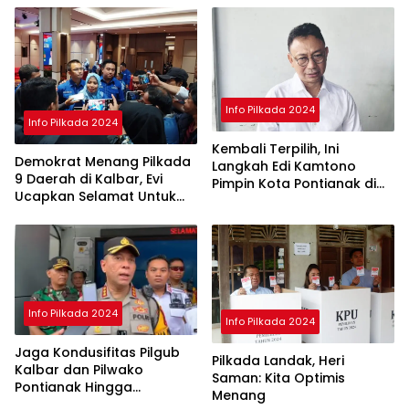
Info Pilkada 2024
Info Pilkada 2024
Kembali Terpilih, Ini
Demokrat Menang Pilkada
Langkah Edi Kamtono
9 Daerah di Kalbar, Evi
Pimpin Kota Pontianak di
Ucapkan Selamat Untuk
Periode ke II
Norsan-Krisantus
Info Pilkada 2024
Info Pilkada 2024
Jaga Kondusifitas Pilgub
Pilkada Landak, Heri
Kalbar dan Pilwako
Saman: Kita Optimis
Pontianak Hingga
Menang
Penghitungan Suara di KPU