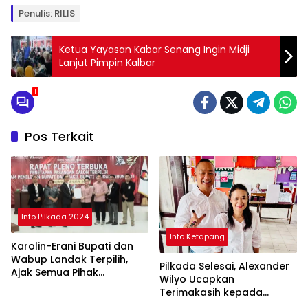
Penulis: RILIS
Ketua Yayasan Kabar Senang Ingin Midji
Lanjut Pimpin Kalbar
1
Pos Terkait
Info Pilkada 2024
Info Ketapang
Karolin-Erani Bupati dan
Wabup Landak Terpilih,
Pilkada Selesai, Alexander
Ajak Semua Pihak
Wilyo Ucapkan
Bergandengan
Terimakasih kepada
Masyarakat Ketapang