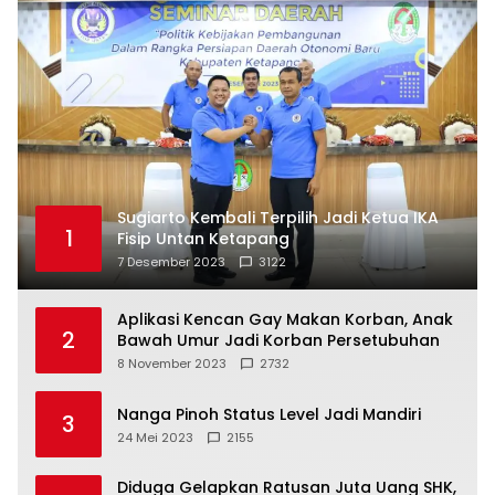
Sugiarto Kembali Terpilih Jadi Ketua IKA
1
Fisip Untan Ketapang
7 Desember 2023
3122
Aplikasi Kencan Gay Makan Korban, Anak
2
Bawah Umur Jadi Korban Persetubuhan
8 November 2023
2732
Nanga Pinoh Status Level Jadi Mandiri
3
24 Mei 2023
2155
Diduga Gelapkan Ratusan Juta Uang SHK,