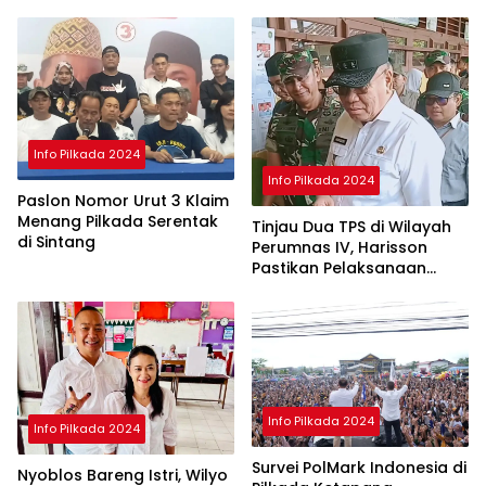
Selesai
Info Pilkada 2024
Info Pilkada 2024
Paslon Nomor Urut 3 Klaim
Menang Pilkada Serentak
Tinjau Dua TPS di Wilayah
di Sintang
Perumnas IV, Harisson
Pastikan Pelaksanaan
Pilkada Serentak 2024
Aman
Info Pilkada 2024
Info Pilkada 2024
Survei PolMark Indonesia di
Nyoblos Bareng Istri, Wilyo