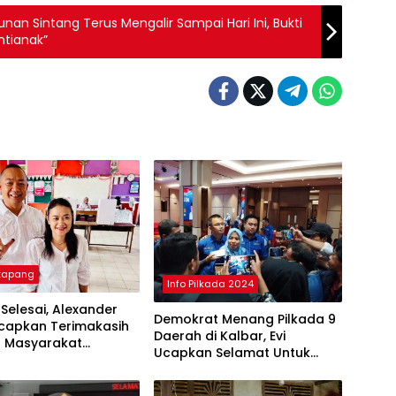
an Sintang Terus Mengalir Sampai Hari Ini, Bukti
ntianak”
etapang
Info Pilkada 2024
 Selesai, Alexander
Demokrat Menang Pilkada 9
Ucapkan Terimakasih
Daerah di Kalbar, Evi
 Masyarakat
Ucapkan Selamat Untuk
ng
Norsan-Krisantus