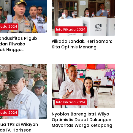
lkada 2024
Info Pilkada 2024
ndusifitas Pilgub
Pilkada Landak, Heri Saman:
dan Pilwako
Kita Optimis Menang
nak Hingga
ungan Suara di KPU
Info Pilkada 2024
lkada 2024
Nyoblos Bareng Istri, Wilyo
Optimistis Dapat Dukungan
Dua TPS di Wilayah
Mayoritas Warga Ketapang
s IV, Harisson