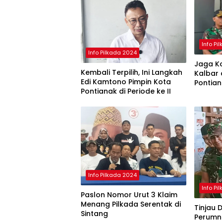
Info Pi
Info Pilkada 2024
Jaga Ko
Kembali Terpilih, Ini Langkah
Kalbar 
Edi Kamtono Pimpin Kota
Pontia
Pontianak di Periode ke II
Penghit
Selesai
Info Pilkada 2024
Info Pi
Paslon Nomor Urut 3 Klaim
Menang Pilkada Serentak di
Tinjau 
Sintang
Perumna