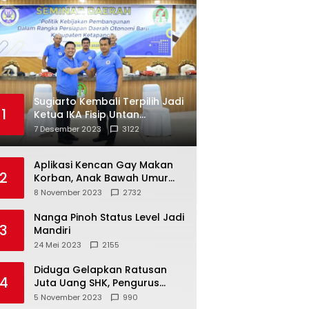
Sugiarto Kembali Terpilih Jadi
1
Ketua IKA Fisip Untan
Ketapang
7 Desember 2023
3122
Aplikasi Kencan Gay Makan
2
Korban, Anak Bawah Umur
Jadi Korban Persetubuhan
8 November 2023
2732
Nanga Pinoh Status Level Jadi
3
Mandiri
24 Mei 2023
2155
Diduga Gelapkan Ratusan
4
Juta Uang SHK, Pengurus
Koperasi SUB Dilaporkan ke
5 November 2023
990