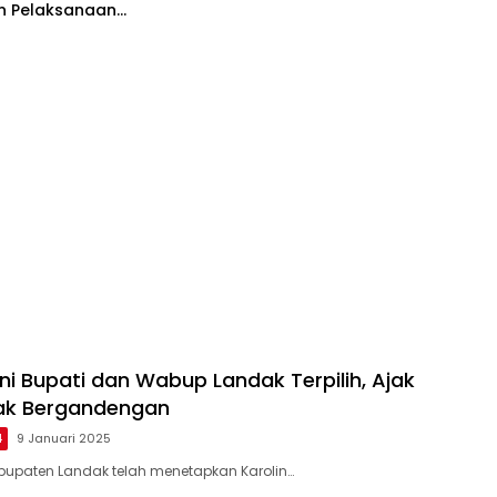
an Pelaksanaan
a Serentak 2024 Aman
ni Bupati dan Wabup Landak Terpilih, Ajak
ak Bergandengan
4
9 Januari 2025
bupaten Landak telah menetapkan Karolin…