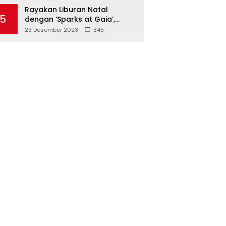
Polisi
Rayakan Liburan Natal
5
dengan ‘Sparks at Gaia’,
Sajikan Tempat Foto Estetik
23 Desember 2023
345