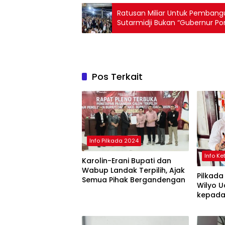
Ratusan Miliar Untuk Pembangun
Sutarmidji Bukan “Gubernur Po
Pos Terkait
Info Pilkada 2024
Info K
Karolin-Erani Bupati dan
Wabup Landak Terpilih, Ajak
Pilkada
Semua Pihak Bergandengan
Wilyo 
kepada
Ketapa