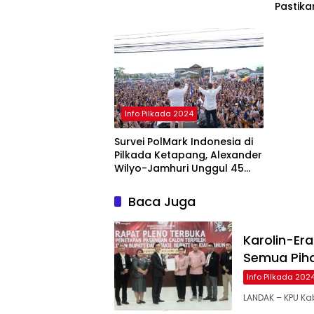
Pastik
Pilkad
Info Pilkada 2024
Survei PolMark Indonesia di
Pilkada Ketapang, Alexander
Wilyo-Jamhuri Unggul 45
Persen
Baca Juga
Karolin-Era
Semua Pih
Info Pilkada 202
LANDAK – KPU Ka