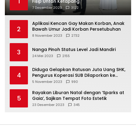
1
Fisip Untan Ketapang
7 Desember 2023
3122
Aplikasi Kencan Gay Makan Korban, Anak
2
Bawah Umur Jadi Korban Persetubuhan
8 November 2023
2732
Nanga Pinoh Status Level Jadi Mandiri
3
24 Mei 2023
2155
Diduga Gelapkan Ratusan Juta Uang SHK,
4
Pengurus Koperasi SUB Dilaporkan ke
Polisi
5 November 2023
990
Rayakan Liburan Natal dengan ‘Sparks at
5
Gaia’, Sajikan Tempat Foto Estetik
23 Desember 2023
345