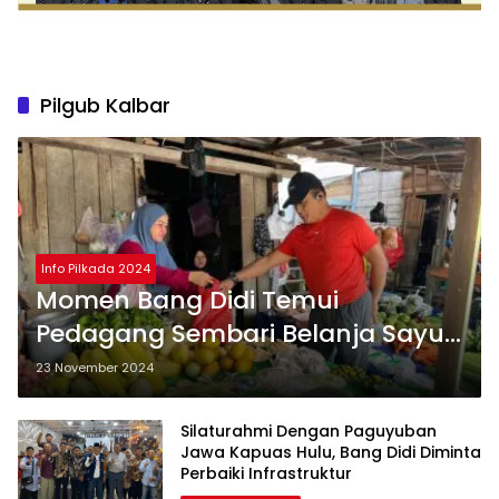
Pilgub Kalbar
Info Pilkada 2024
Momen Bang Didi Temui
Pedagang Sembari Belanja Sayur
di Pasar Pagi Putussibau
23 November 2024
Silaturahmi Dengan Paguyuban
Jawa Kapuas Hulu, Bang Didi Diminta
Perbaiki Infrastruktur