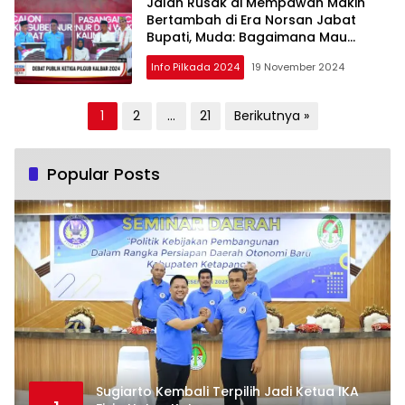
Jalan Rusak di Mempawah Makin
Bertambah di Era Norsan Jabat
Bupati, Muda: Bagaimana Mau
Mengurus Provinsi Kalbar?
Info Pilkada 2024
19 November 2024
Paginasi
1
2
…
21
Berikutnya »
pos
Popular Posts
Sugiarto Kembali Terpilih Jadi Ketua IKA